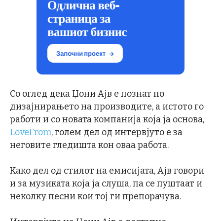
Со оглед дека Џони Ајв е познат по
дизајнирањето на производите, а истото го
работи и со новата компанија која ја основа,
LoveFrom
, голем дел од интервјуто е за
неговите гледишта кон оваа работа.
Како дел од стилот на емисијата, Ајв говори
и за музиката која ја слуша, па се пуштаат и
неколку песни кои тој ги препорачува.