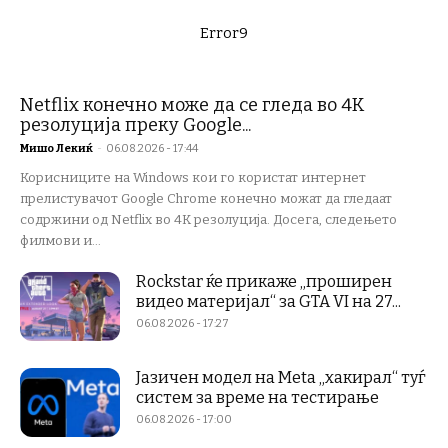
Error9
Netflix конечно може да се гледа во 4K
резолуција преку Google...
Мишо Лекиќ
-
06.08.2026 - 17:44
Корисниците на Windows кои го користат интернет
прелистувачот Google Chrome конечно можат да гледаат
содржини од Netflix во 4K резолуција. Досега, следењето
филмови и...
Rockstar ќе прикаже „проширен
видео материјал“ за GTA VI на 27...
06.08.2026 - 17:27
Јазичен модел на Meta „хакирал“ туѓ
систем за време на тестирање
06.08.2026 - 17:00