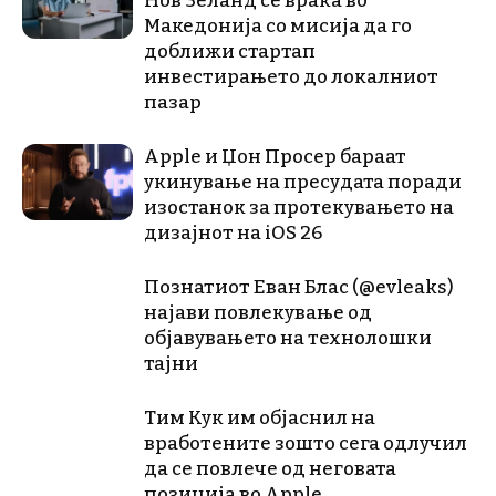
Нов Зеланд се враќа во
Македонија со мисија да го
доближи стартап
инвестирањето до локалниот
пазар
Apple и Џон Просер бараат
укинување на пресудата поради
изостанок за протекувањето на
дизајнот на iOS 26
Познатиот Еван Блас (@evleaks)
најави повлекување од
објавувањето на технолошки
тајни
Тим Кук им објаснил на
вработените зошто сега одлучил
да се повлече од неговата
позиција во Apple