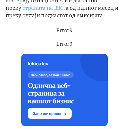
Интервјуто на Џони Ајв е достапно
преку
страната на BBC
, а од идниот месец и
преку онлајн подкастот од емисијата.
Error9
Error9