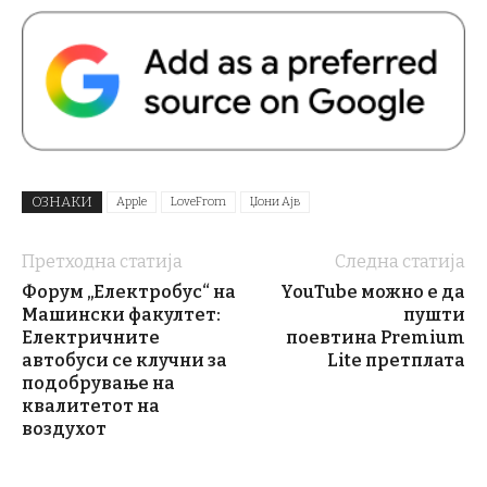
ОЗНАКИ
Apple
LoveFrom
Џони Ајв
Претходна статија
Следна статија
Форум „Електробус“ на
YouTube можно е да
Машински факултет:
пушти
Електричните
поевтина Premium
автобуси се клучни за
Lite претплата
подобрување на
квалитетот на
воздухот