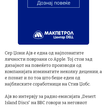
Сер Џони Ајв е една од најпознатите
личности поврзани со Apple. Тој стои зад
дизајнот на повеќето производи од
компанијата изминатите неколку децении, а
е познат и по тоа што беше еден од
најблиските соработници на Стив Џобс.
Ајв во интервју за радио емисијата „Desert
Island Discs“ на BBC говори за неговиот