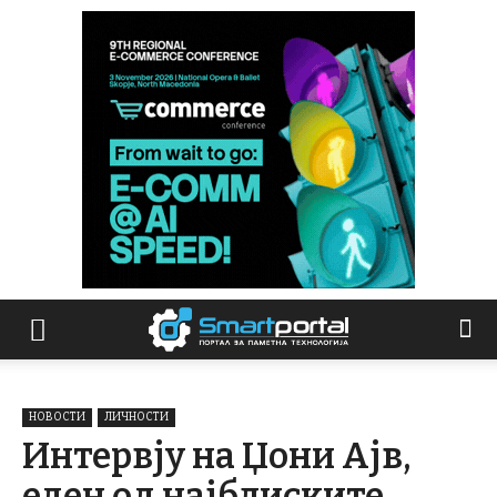
НОВОСТИ
ЛИЧНОСТИ
Интервју на Џони Ајв,
еден од најблиските