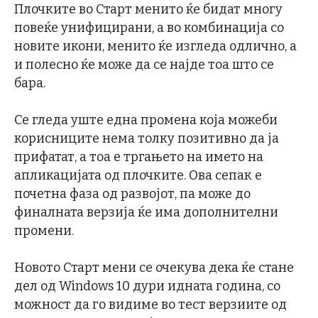
Плочките во Старт менито ќе бидат многу
повеќе унифицирани, а во комбинација со
новите икони, менито ќе изгледа одлично, а
и полесно ќе може да се најде тоа што се
бара.
Се гледа уште една промена која можеби
корисниците нема толку позитивно да ја
прифатат, а тоа е тргањето на името на
апликацијата од плочките. Ова сепак е
почетна фаза од развојот, па може до
финалната верзија ќе има дополнителни
промени.
Новото Старт мени се очекува дека ќе стане
дел од Windows 10 дури идната година, со
можност да го видиме во тест верзиите од