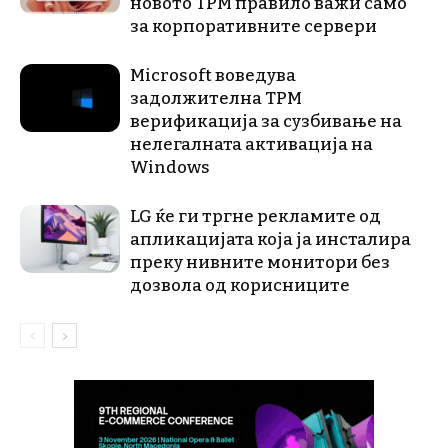
новото TPM правило важи само
за корпоративните сервери
Microsoft воведува
задолжителна TPM
верификација за сузбивање на
нелегалната активација на
Windows
LG ќе ги тргне рекламите од
апликацијата која ја инсталира
преку нивните монитори без
дозвола од корисниците