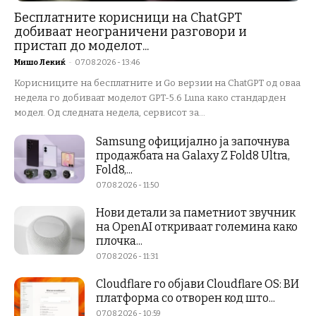
Бесплатните корисници на ChatGPT
добиваат неограничени разговори и
пристап до моделот...
Мишо Лекиќ
-
07.08.2026 - 13:46
Корисниците на бесплатните и Go верзии на ChatGPT од оваа
недела го добиваат моделот GPT-5.6 Luna како стандарден
модел. Од следната недела, сервисот за...
Samsung официјално ја започнува
продажбата на Galaxy Z Fold8 Ultra,
Fold8,...
07.08.2026 - 11:50
Нови детали за паметниот звучник
на OpenAI откриваат големина како
плочка...
07.08.2026 - 11:31
Cloudflare го објави Cloudflare OS: ВИ
платформа со отворен код што...
07.08.2026 - 10:59