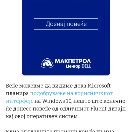
Веќе можевме да видиме дека Microsoft
планира
подобрување на корисничкиот
интерфејс
на Windows 10, нешто што конечно
ќе донесе повеќе од одличниот Fluent дизајн
кај овој оперативен систем.
Една од главните промени кои ќе ги има