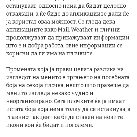
остануваат, односно нема да бидат целосно
откажани, а ќе биде до апликациите дали ќе
ја користат оваа можност. Се гледа дека
апликациите како Mail, Weather и слични
продолжуваат да прикажуваат информации,
што е и добра работа, овие информации се
корисни да ги има на плочките.
Промената која ја прави целата разлика на
изгледот на менито е тргањето на посебната
боја на секоја плочка, нешто што правеше да
менито изгледа некако чудно и
неорганизирано. Сега плочките ќе ја имаат
истата боја која нема толку да се истакнува, а
главниот акцент ќе биде ставен на новите
икони кои ќе бидат и поголеми.