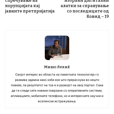
спречување на
избрани дигитални
корупцијата кај
алатки за справување
јавните претпријатија
со последиците од
Ковид – 19
Мишо Лекиќ
Својот интерес во областа на паметната технологија го
развива одамна како хоби кое што прераснува во нешто
повеќе, па резултатот на тоа е и развојот на овој портал. Сака
да ги следи сите новини поврзани со оперативните системи,
апликациите, мобилните телефони, но и интересните научни и
вселенски истражувања.