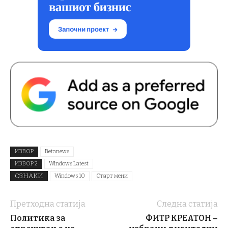
ИЗВОР
Betanews
ИЗВОР 2
Windows Latest
ОЗНАКИ
Windows 10
Старт мени
Претходна статија
Следна статија
Политика за
ФИТР КРЕАТОН –