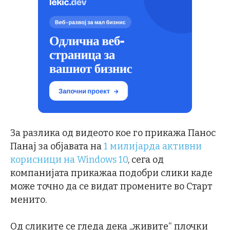
За разлика од видеото кое го прикажа Панос
Панај за објавата на
1 милијарда активни
корисници на Windows 10
, сега од
компанијата прикажаа подобри слики каде
може точно да се видат промените во Старт
менито.
Од сликите се гледа дека „живите“ плочки