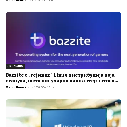
Мишо Лекиќ
-
22.12.2025 - 15:57
АКТУЕЛНО
Bazzite е „гејминг“ Linux дистрибуција која
станува доста популарна како алтернатива...
Мишо Лекиќ
-
22.12.2025 - 12:09