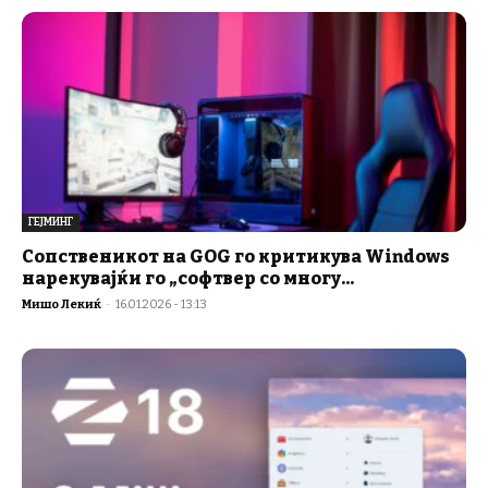
ГЕЈМИНГ
Сопственикот на GOG го критикува Windows
нарекувајќи го „софтвер со многу...
Мишо Лекиќ
-
16.01.2026 - 13:13