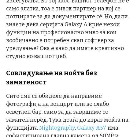
излегувања. Во тој хаос, вашиот телефон не е
само алатка, тоа е тивок партнер на кој се
потпирaте за да документирате сè. Но, дали
знаете дека серијата Galaxy A крие некои
функции на професионално ниво за кои
вообичаено е потребен скап софтвер за
уредување? Ова е како да имате креативно
студио во вашиот џеб.
Совладување на ноќта без
заматеност
Сите сме се обиделе да направиме
фотографија на концерт или во слабо
осветлен бар, само за да завршиме со
заматен неред. Тука доаѓа до израз моќта на
функцијата
Nightography
.
Galaxy A57
има
софистицирана главна камера од 50MP и