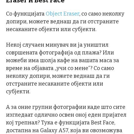
Eraser и Best Face
Со функцијата
Object Eraser
, со само неколку
допири, можете веднаш да ги отстраните
несаканите објекти или субјекти.
Некој случаен минувач ви ја уништил
совршената фотографија од плажа? Или
можеби има шолја кафе на вашата маса за
време на објавата „учи со мене“? Со само
неколку допири, можете веднаш да ги
отстраните несаканите објекти или
субјекти.
А за оние групни фотографии каде што сите
изгледаат одлично освен оној еден пријател
кој трепнал? Тука е функцијата Best Face,
достапна на Galaxy A57, која ви овозможува