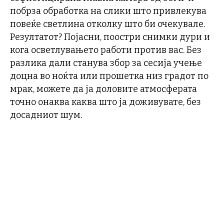
побрза обработка на слики што привлекува
повеќе светлина отколку што би очекувале.
Резултатот? Појасни, поостри снимки дури и
кога осветлувањето работи против вас. Без
разлика дали станува збор за сесија учење
доцна во ноќта или прошетка низ градот по
мрак, можете да ја доловите атмосферата
точно онаква каква што ја доживувате, без
досадниот шум.