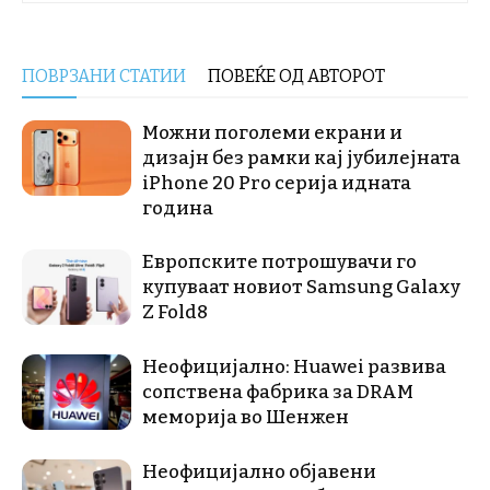
ПОВРЗАНИ СТАТИИ
ПОВЕЌЕ ОД АВТОРОТ
Можни поголеми екрани и
дизајн без рамки кај јубилејната
iPhone 20 Pro серија идната
година
Европските потрошувачи го
купуваат новиот Samsung Galaxy
Z Fold8
Неофицијално: Huawei развива
сопствена фабрика за DRAM
меморија во Шенжен
Неофицијално објавени