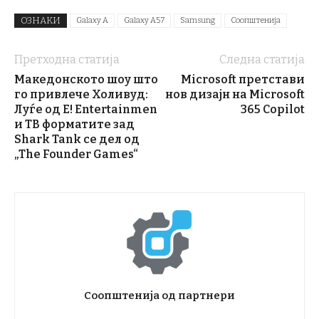
ОЗНАКИ
Galaxy A
Galaxy A57
Samsung
Соопштенија
Претходна статија
Следна статија
Македонското шоу што
Microsoft претстави
го привлече Холивуд:
нов дизајн на Microsoft
Луѓе од E! Entertainmen
365 Copilot
и ТВ форматите зад
Shark Tank се дел од
„The Founder Games“
Соопштенија од партнери