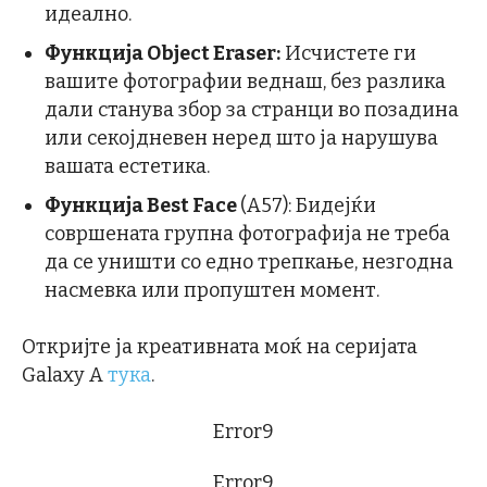
идеално.
Функција Object Eraser:
Исчистете ги
вашите фотографии веднаш, без разлика
дали станува збор за странци во позадина
или секојдневен неред што ја нарушува
вашата естетика.
Функција Best Face
(A57): Бидејќи
совршената групна фотографија не треба
да се уништи со едно трепкање, незгодна
насмевка или пропуштен момент.
Откријте ја креативната моќ на серијата
Galaxy A
тука
.
Error9
Error9