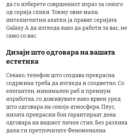
да го изберете совршениот израз за секого
од серија слики. Токму овие мали,
интелигентни алатки ја прават серијата
Galaxy A да изгледа како да работи за вас, не
само со вас.
Дизајн што одговара на вашата
естетика
Секако, телефон што создава прекрасна
содржина треба да изгледа и соодветно. Со
елегантен, минимален раб и премиум
изработка, го доживувате како врвен уред
што одговара на секоја атмосфера. Плус,
низата прекрасни бои гарантираат дека
одговара на вашиот личен стил. Без разлика
дали ги претпочитате Феноменална