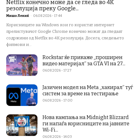
Netflix конечно може да се гледа во 4K
резолуција преку Google...
Мишо Лекиќ
-
06.08.2026 - 17:44
Корисниците на Windows кои го користат интернет
прелистувачот Google Chrome конечно можат да гледаат
содржини од Netflix во 4K резолуција. Досега, следењето
филмови и...
Rockstar ќе прикаже „проширен
видео материјал“ за GTA VI на 27...
06.08.2026 - 17:27
Јазичен модел на Meta „хакирал“ туѓ
систем за време на тестирање
06.08.2026 - 17:00
Нова кампања на Midnight Blizzard
ги напаѓа корисниците на јавните
Wi-Fi...
06.08.2026 - 14:03