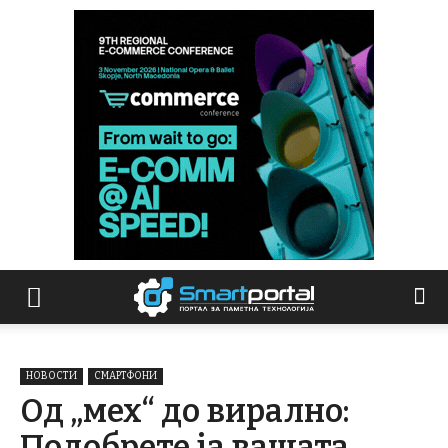
НОВОСТИ
СМАРТФОНИ
Од „мех“ до вирално:
Подобрете ја вашата