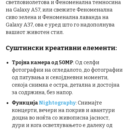
светловиолетова и Феноменална темносина
на Galaxy A57, или свежите Феноменална
сиво зелена и Феноменална лаванда на
Galaxy A37, ова е уред што го надополнува
вашиот животен стил.
Суштински креативни елементи:
Тројна камера од 50MP
: Од селфи
фотографии на огледалото, до фотографии
од патувања и секојдневни моменти,
секоја снимка е остра, детална и достојна
за содржина, без напор.
Функција
Nightography
: Снимајте
концерти, вечери на покрив и авантури
доцна во ноќта со живописна јасност,
дури и кога осветлувањето е далеку од