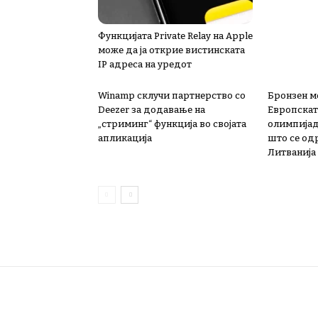
Функцијата Private Relay на Apple
може да ја открие вистинската
IP адреса на уредот
Winamp склучи партнерство со
Бронзен м
Deezer за додавање на
Европскат
„стриминг“ функција во својата
олимпијад
апликација
што се од
Литванија