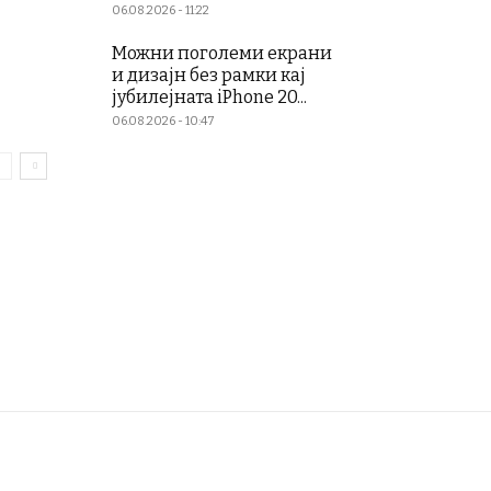
06.08.2026 - 11:22
Можни поголеми екрани
и дизајн без рамки кај
јубилејната iPhone 20...
06.08.2026 - 10:47