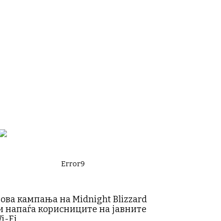
Error9
ова кампања на Midnight Blizzard
и напаѓа корисниците на јавните
i-Fi...