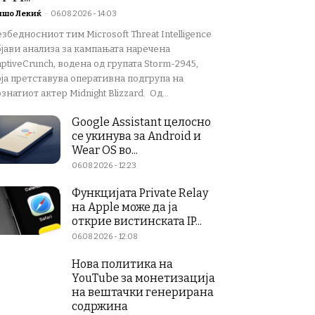
ишо Лекиќ
-
06.08.2026 - 14:03
збедносниот тим Microsoft Threat Intelligence
бјави анализа за кампањата наречена
ptiveCrunch, водена од групата Storm-2945,
оја претставува оперативна подгрупа на
знатиот актер Midnight Blizzard. Од...
Google Assistant целосно
се укинува за Android и
Wear OS во...
06.08.2026 - 12:23
Функцијата Private Relay
на Apple може да ја
открие вистинската IP...
06.08.2026 - 12:08
Нова политика на
YouTube за монетизација
на вештачки генерирана
содржина