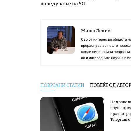
воведување на 5G
Мишо Лекиќ
Својот интерес во областа н
прераснува во нешто повеќе, 
следи сите новини поврзани 
но и интересните научни и 
ПОВРЗАНИ СТАТИИ
ПОВЕЌЕ ОД АВТО
Недозволе
група пре
краткотра
Telegram о