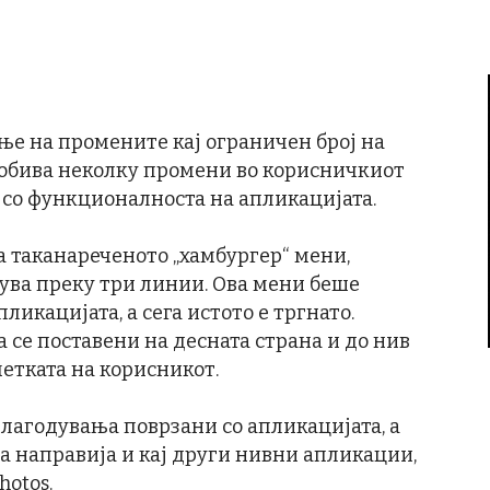
ње на промените кај ограничен број на
 добива неколку промени во корисничкиот
 со функционалноста на апликацијата.
а таканареченото „хамбургер“ мени,
ува преку три линии. Ова мени беше
ликацијата, а сега истото е тргнато.
а се поставени на десната страна и до нив
метката на корисникот.
илагодувања поврзани со апликацијата, а
 ја направија и кај други нивни апликации,
hotos.