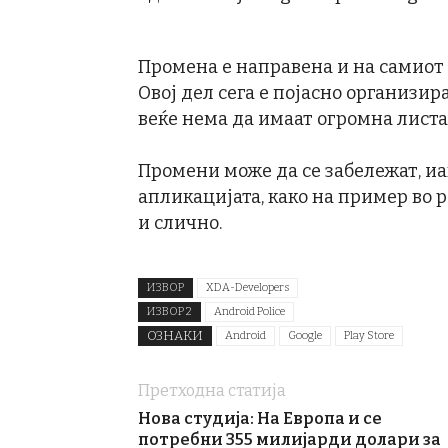
Промена е направена и на самиот д
Овој дел сега е појасно организи
веќе нема да имаат огромна листа
Промени може да се забележат, иа
апликацијата, како на пример во 
и слично.
ИЗВОР
XDA-Developers
ИЗВОР 2
Android Police
ОЗНАКИ
Android
Google
Play Store
Претходна статија
Нова студија: На Европа и се
потребни 355 милијарди долари за