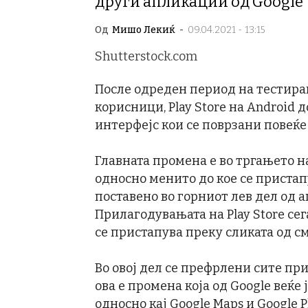
други апликации од Google
Од
Мишо Лекиќ
-
09.04.2021 - 13:15
Shutterstock.com
После одреден период на тестира
корисници, Play Store на Android
интерфејс кои се поврзани повеќе
Главната промена е во тргањето н
односно менито до кое се пристап
поставено во горниот лев дел од ап
Прилагодувањата на Play Store сег
се пристапува преку сликата од с
Во овој дел се префрлени сите пр
ова е промена која од Google веќе
односно кај Google Maps и Google P