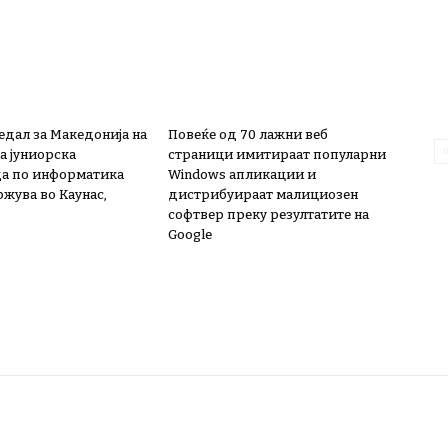
едал за Македонија на
Повеќе од 70 лажни веб
а јуниорска
страници имитираат популарни
а по информатика
Windows апликации и
ржува во Каунас,
дистрибуираат малициозен
софтвер преку резултатите на
Google