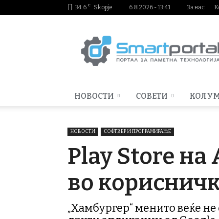
C
34.6
Skopje
6.8.2026 - 13:41
За нас
К
Smartportal.mk
НОВОСТИ
СОВЕТИ
КОЛУ
НОВОСТИ
СОФТВЕР И ПРОГРАМИРАЊЕ
Play Store н
во корисничк
„Хамбургер“ менито веќе не 