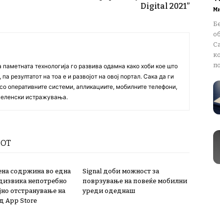
Digital 2021”
М
Бе
о
Ca
к
по
а паметната технологија го развива одамна како хоби кое што
па резултатот на тоа е и развојот на овој портал. Сака да ги
со оперативните системи, апликациите, мобилните телефони,
вселенски истражувања.
РОТ
на содржина во една
Signal доби можност за
дизвика непотребно
поврзување на повеќе мобилни
јно отстранување на
уреди одеднаш
д App Store