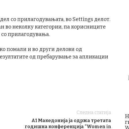
ел со прилагодувањата, во Settings делот.
ран во неколку категории, па корисниците
 со прилагодувања.
ко помали и во други делови од
резултатите од пребарување за апликации
Следна статија
Н
А1 Македонија ја одржа третата
г
годишна конференција “Women in
W