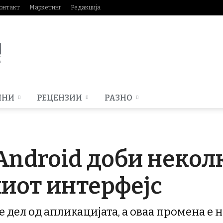
онтакт
Маркетинг
Редакција
МНИ
РЕЦЕНЗИИ
РАЗНО
а Android доби неко
иот интерфејс
е дел од апликацијата, а оваа промена е