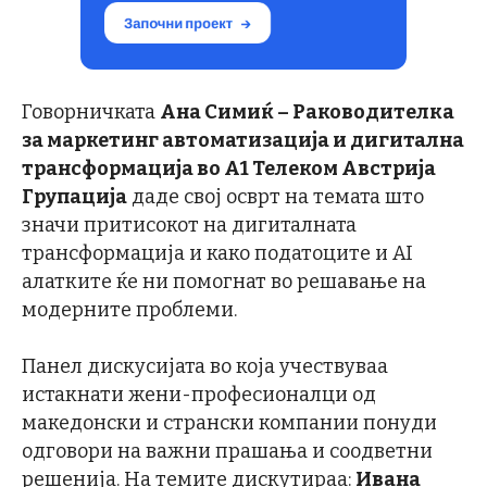
Говорничката
Ана Симиќ – Раководителка
за маркетинг автоматизација и дигитална
трансформација во А1 Телеком Австрија
Групација
даде свој осврт на темата што
значи притисокот на дигиталната
трансформација и како податоците и AI
алатките ќе ни помогнат во решавање на
модерните проблеми.
Панел дискусијата во која учествуваа
истакнати жени-професионалци од
македонски и странски компании понуди
одговори на важни прашања и соодветни
решенија. На темите дискутираа:
Ивана