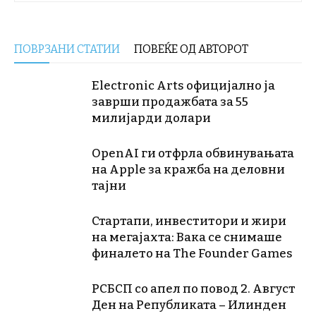
ПОВРЗАНИ СТАТИИ
ПОВЕЌЕ ОД АВТОРОТ
Electronic Arts официјално ја
заврши продажбата за 55
милијарди долари
OpenAI ги отфрла обвинувањата
на Apple за кражба на деловни
тајни
Стартапи, инвеститори и жири
на мегајахта: Вака се снимаше
финалето на The Founder Games
РСБСП со апел по повод 2. Август
Ден на Републиката – Илинден