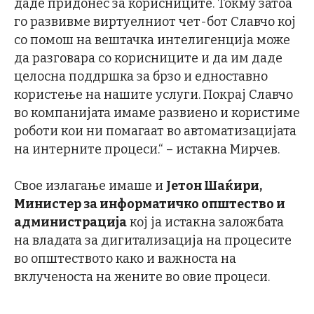
даде придонес за корисниците. Токму затоа
го развивме виртуелниот чет-бот Славчо кој
со помош на вештачка интелигенција може
да разговара со корисниците и да им даде
целосна поддршка за брзо и едноставно
користење на нашите услуги. Покрај Славчо
во компанијата имаме развиено и користиме
роботи кои ни помагаат во автоматизацијата
на интерните процеси.“ – истакна Мирчев.
Свое излагање имаше и
Јетон Шаќири,
Министер за информатичко општество и
администрација
кој ја истакна заложбата
на владата за дигитализација на процесите
во општеството како и важноста на
вклученоста на жените во овие процеси.