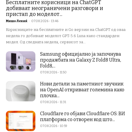
Бесплатните корисници на ChatGPT
добиваат неограничени разговори и
пристап до моделот...
Мишо Лекиќ
-
07.08.2026 - 13:46
Корисниците на бесплатните и Go верзии на ChatGPT од оваа
недела го добиваат моделот GPT-5.6 Luna како стандарден
модел. Од следната недела, сервисот за...
Samsung официјално ја започнува
продажбата на Galaxy Z Fold8 Ultra,
Fold8,...
07.08.2026 - 11:50
Нови детали за паметниот звучник
на OpenAI откриваат големина како
плочка...
07.08.2026 - 11:31
Cloudflare го објави Cloudflare OS: ВИ
платформа со отворен код што...
07.08.2026 - 10:59