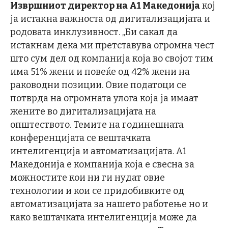
Извршниот директор на А1 Македонија
кој
ја истакна важноста од дигитализацијата и
родовата инклузивност. „Би сакал да
истакнам дека ми претставува огромна чест
што сум дел од компанија која во својот тим
има 51% жени и повеќе од 42% жени на
раководни позиции. Овие податоци се
потврда на огромната улога која ја имаат
жените во дигитализацијата на
општеството. Темите на годинешната
конференцијата се вештачката
интелигенција и автоматизацијата. А1
Македонија е компанија која е свесна за
можностите кои ни ги нудат овие
технологии и кои се придобивките од
автоматизацијата за нашето работење но и
како вештачката интелигенција може да