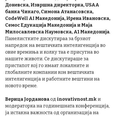
Доневска, Извршна директорка, USAA
банка Чикаго, Симона Атанасовска,
CodeWell AI Македонија, Ирена Ивановска,
Семос Едукација Македонија и Маја
Милосавлевска Наумовска, А1 Македонија
.
Панелистките дискутираа за брзиот
напредок на вештачката интелигенција во
овие времиња и колку таа е присутна во
нашите животи. Се дискутираше за
пристапот кој го имаат локалните и
глобалните компании кон вештачката
интелигенција и работните вештини на
новото време.
Верица Јорданова
од
inovativnost.mk
и
модераторка на годинешната конференција,
ја истакна важноста од организација на