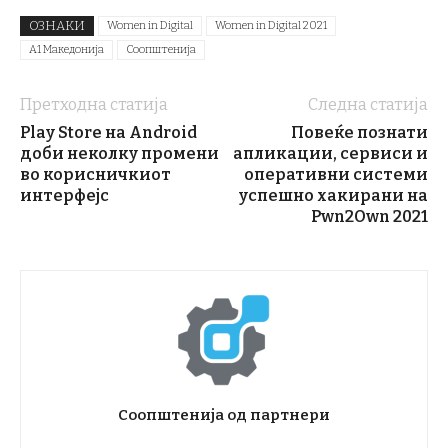
ОЗНАКИ
Women in Digital
Women in Digital 2021
А1 Македонија
Соопштенија
Претходна статија
Следна статија
Play Store на Android
Повеќе познати
доби неколку промени
апликации, сервиси и
во корисничкиот
оперативни системи
интерфејс
успешно хакирани на
Pwn2Own 2021
Соопштенија од партнери