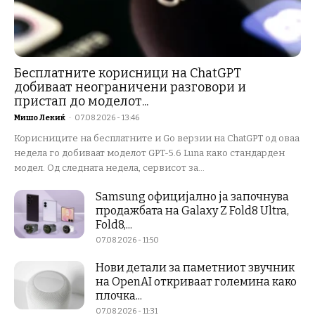
Бесплатните корисници на ChatGPT
добиваат неограничени разговори и
пристап до моделот...
Мишо Лекиќ
-
07.08.2026 - 13:46
Корисниците на бесплатните и Go верзии на ChatGPT од оваа
недела го добиваат моделот GPT-5.6 Luna како стандарден
модел. Од следната недела, сервисот за...
Samsung официјално ја започнува
продажбата на Galaxy Z Fold8 Ultra,
Fold8,...
07.08.2026 - 11:50
Нови детали за паметниот звучник
на OpenAI откриваат големина како
плочка...
07.08.2026 - 11:31