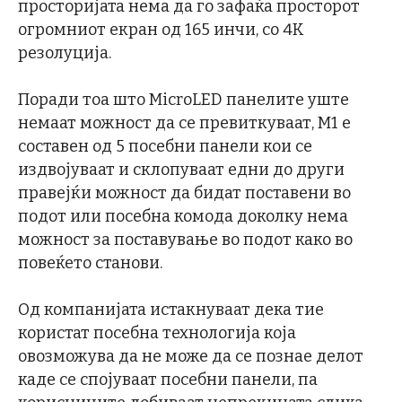
просторијата нема да го зафаќа просторот
огромниот екран од 165 инчи, со 4К
резолуција.
Поради тоа што MicroLED панелите уште
немаат можност да се превиткуваат, М1 е
составен од 5 посебни панели кои се
издвојуваат и склопуваат едни до други
правејќи можност да бидат поставени во
подот или посебна комода доколку нема
можност за поставување во подот како во
повеќето станови.
Од компанијата истакнуваат дека тие
користат посебна технологија која
овозможува да не може да се познае делот
каде се спојуваат посебни панели, па