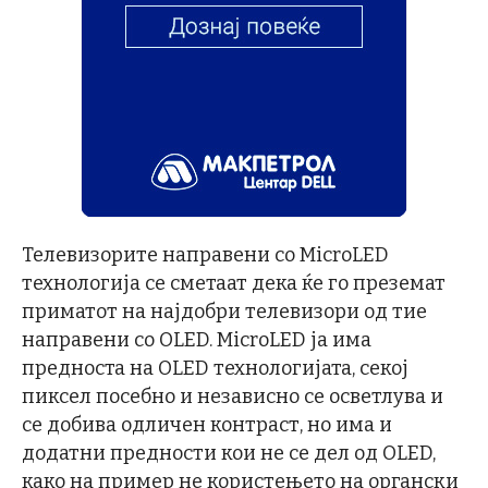
Телевизорите направени со MicroLED
технологија се сметаат дека ќе го преземат
приматот на најдобри телевизори од тие
направени со OLED. MicroLED ја има
предноста на OLED технологијата, секој
пиксел посебно и независно се осветлува и
се добива одличен контраст, но има и
додатни предности кои не се дел од OLED,
како на пример не користењето на органски