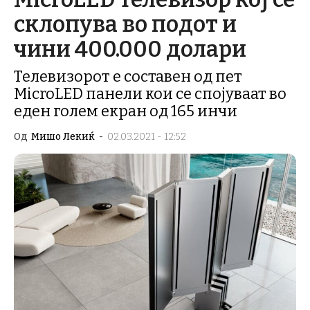
склопува во подот и
чини 400.000 долари
Телевизорот е составен од пет
MicroLED панели кои се спојуваат во
еден голем екран од 165 инчи
Од
Мишо Лекиќ
-
02.03.2021 - 12:52