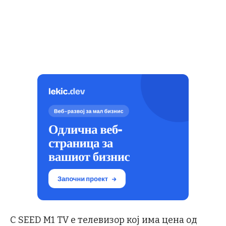
C SEED M1 TV е телевизор кој има цена од