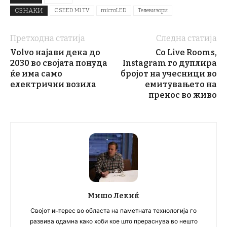
ОЗНАКИ
C SEED M1 TV
microLED
Телевизори
Претходна статија
Следна статија
Volvo најави дека до
Со Live Rooms,
2030 во својата понуда
Instagram го дуплира
ќе има само
бројот на учесници во
електрични возила
емитувањето на
пренос во живо
Мишо Лекиќ
Својот интерес во областа на паметната технологија го
развива одамна како хоби кое што прераснува во нешто