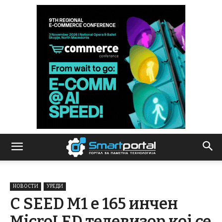
НОВОСТИ
УРЕДИ
C SEED M1 е 165 инчен
MicroLED телевизор кој се