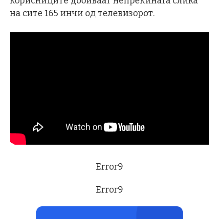
корисниците добиваат непрекината слика
на сите 165 инчи од телевизорот.
Error9
Error9