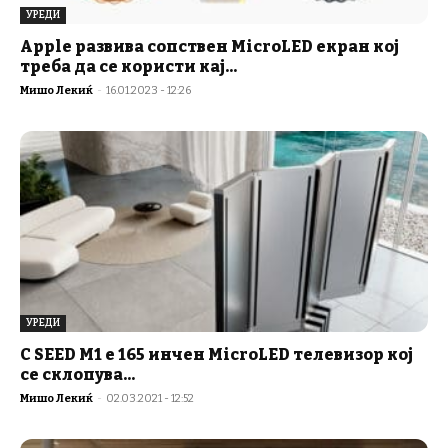
УРЕДИ
Apple развива сопствен MicroLED екран кој
треба да се користи кај...
Мишо Лекиќ
-
16.01.2023 - 12:26
УРЕДИ
C SEED M1 е 165 инчен MicroLED телевизор кој
се склопува...
Мишо Лекиќ
-
02.03.2021 - 12:52