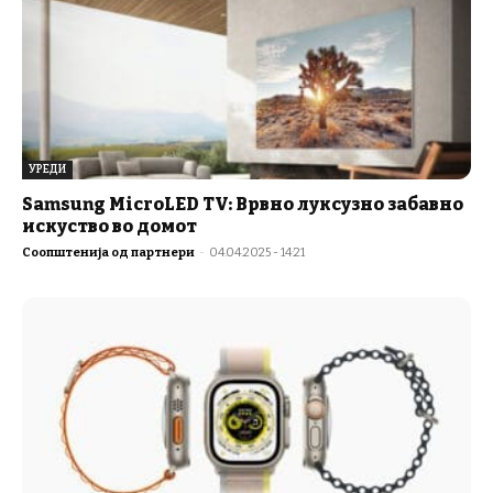
УРЕДИ
Samsung MicroLED TV: Врвно луксузно забавно
искуство во домот
Соопштенија од партнери
-
04.04.2025 - 14:21