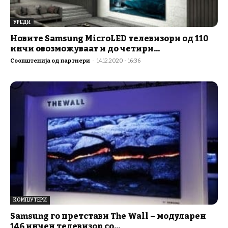
УРЕДИ
Новите Samsung MicroLED телевизори од 110
инчи овозможуваат и до четири...
Соопштенија од партнери
-
14.12.2020 - 16:36
КОМПЈУТЕРИ
Samsung го претстави The Wall – модуларен
146 инчен телевизор со...