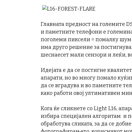
Главната предност на големите D
и паметните телефони е големинат
поголеми пиксели = помалку шум =
има друго решение за постигнува
шеснаесет мали сензори и леќи, в
Идејата е да се постигне квалите
апарати, но во многу помало куќи
да се вградува и во паметните те
како работи овој ултимативен мин
Кога ќе сликнете со Light L16, апа
избира специјален алгоритам и по
обработува сликата, за да се доби
фотографирањето, корисникот мож