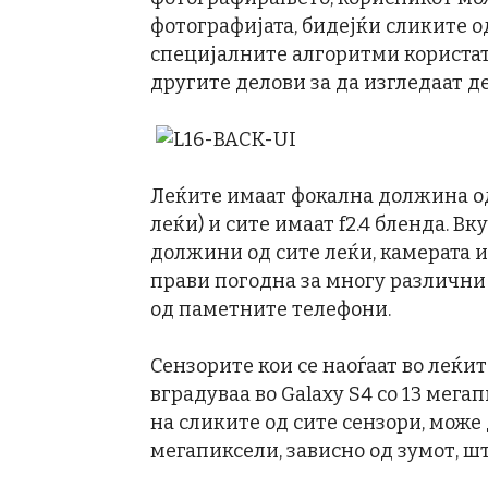
фотографијата, бидејќи сликите од
специјалните алгоритми користат “
другите делови за да изгледаат де
Леќите имаат фокална должина од
леќи) и сите имаат f2.4 бленда. В
должини од сите леќи, камерата има
прави погодна за многу различни
од паметните телефони.
Сензорите кои се наоѓаат во леќит
вградуваа во Galaxy S4 со 13 мегап
на сликите од сите сензори, може
мегапиксели, зависно од зумот, ш