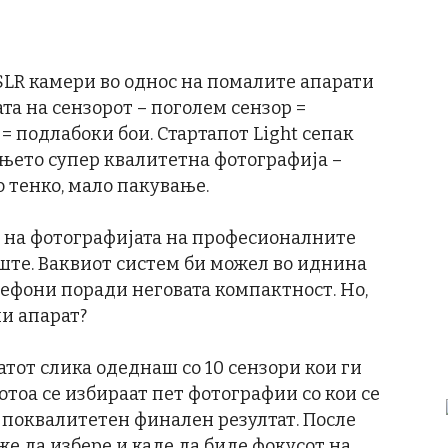
SLR камери во однос на помалите апарати
а на сензорот – поголем сензор =
 подлабоки бои. Стартапот Light сепак
њето супер квалитетна фотографија –
о тенко, мало пакување.
т на фотографијата на професионалните
ште. Ваквиот систем би можел во иднина
лефони поради неговата компактност. Но,
и апарат?
ратот слика одеднаш со 10 сензори кои ги
тоа се избираат пет фотографии со кои се
е поквалитетен финален резултат. После
е да избере и каде да биде фокусот на