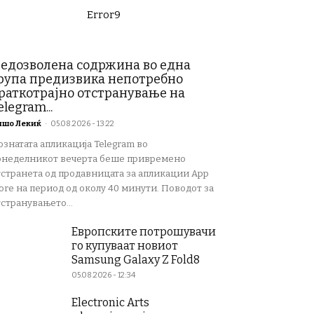
Error9
едозволена содржина во една
рупа предизвика непотребно
раткотрајно отстранување на
elegram...
ишо Лекиќ
-
05.08.2026 - 13:22
ознатата апликација Telegram во
онеделникот вечерта беше привремено
тстранета од продавницата за апликации App
ore на период од околу 40 минути. Поводот за
странувањето...
Европските потрошувачи
го купуваат новиот
Samsung Galaxy Z Fold8
05.08.2026 - 12:34
Electronic Arts