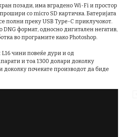
кран позади, има вградено Wi-Fi и простор
е прошири со micro SD картичка. Батеријата
а се полни преку USB Type-C приклучокот.
во DNG формат, односно дигитален негатив,
ботка во програмите како Photoshop.
t L16 чини повеќе дури и од
арати и тоа 1300 долари доколку
ри доколку почекате производот да биде