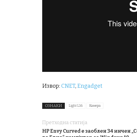
Извор:
CNET
,
Engadget
ОЗНАКИ
Light L16
Камера
Претходна статија
HP Envy Curved е заоблен 34 инчен „С