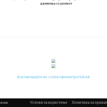
движења со јазикот
Контактирајте не:
contact@smartportal.mk
Услови за користење
Политика за прива
држани