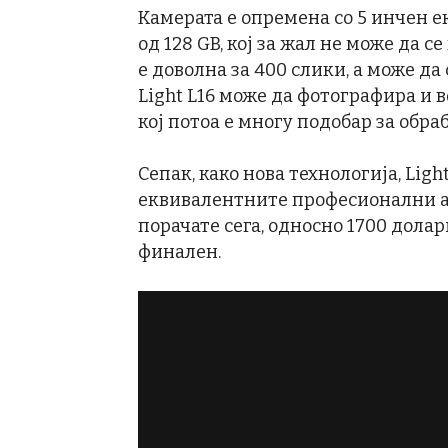
Камерата е опремена со 5 инчен е
од 128 GB, кој за жал не може да с
е доволна за 400 слики, а може д
Light L16 може да фотографира и 
кој потоа е многу подобар за обра
Сепак, како нова технологија, Ligh
еквивалентните професионални ап
порачате сега, односно 1700 дола
финален.