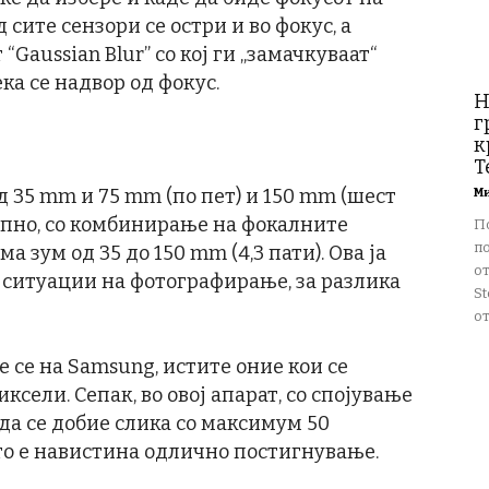
 сите сензори се остри и во фокус, а
Gaussian Blur” со кој ги „замачкуваат“
ка се надвор од фокус.
Н
г
к
T
 35 mm и 75 mm (по пет) и 150 mm (шест
М
купно, со комбинирање на фокалните
П
п
 зум од 35 до 150 mm (4,3 пати). Ова ја
о
 ситуации на фотографирање, за разлика
St
от
е се на Samsung, истите оние кои се
иксели. Сепак, во овој апарат, со спојување
 да се добие слика со максимум 50
то е навистина одлично постигнување.