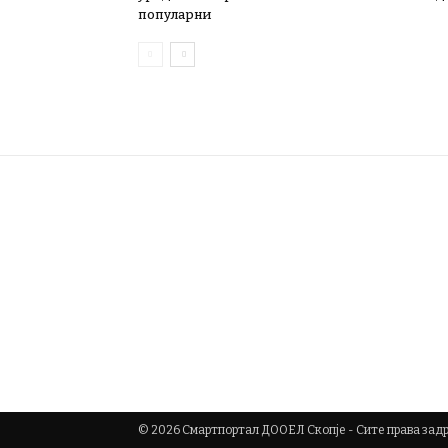
популарни
© 2026 Смартпортал ДООЕЛ Скопје - Сите права за