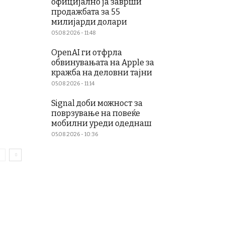
официјално ја заврши
продажбата за 55
милијарди долари
05.08.2026 - 11:48
OpenAI ги отфрла
обвинувањата на Apple за
кражба на деловни тајни
05.08.2026 - 11:14
Signal доби можност за
поврзување на повеќе
мобилни уреди одеднаш
05.08.2026 - 10:36