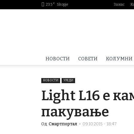
C
23.5
Skopje
За нас
К
Smartportal.mk
НОВОСТИ
СОВЕТИ
КОЛУМНИ
НОВОСТИ
УРЕДИ
Light L16 е к
пакување
Од
Смартпортал
-
09.10.2015 - 18:47