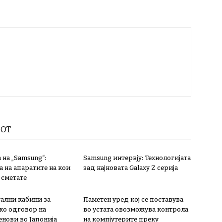
РОТ
 на „Samsung“:
Samsung интервју: Технологијата
 на апаратите на кои
зад најновата Galaxy Z серија
 сметате
лни кабини за
Паметен уред кој се поставува
ко одговор на
во устата овозможува контрола
енови во Јапонија
на компјутерите преку