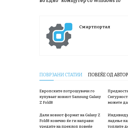
во Едно“ компјутер со Windows 10
Смартпортал
ПОВРЗАНИ СТАТИИ
ПОВЕЌЕ ОД АВТО
Европските потрошувачи го
Предноста
купуваат новиот Samsung Galaxy
Сигурноста
Z Fold8
можете да
Дали новиот формат на Galaxy Z
Индивидуа
Fold8 конечно ќе ги направи
ладење ка
уредите на преклоп повеќе
топлите д