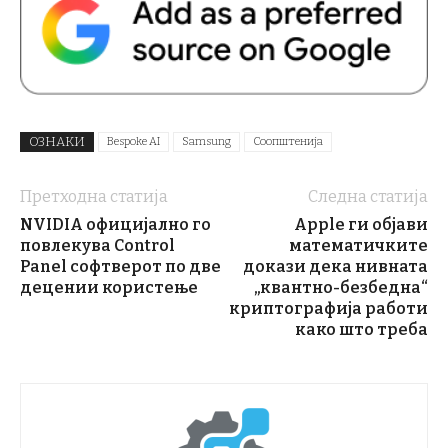
ОЗНАКИ
Bespoke AI
Samsung
Соопштенија
Претходна статија
Следна статија
NVIDIA официјално го
Apple ги објави
повлекува Control
математичките
Panel софтверот по две
докази дека нивната
децении користење
„квантно-безбедна“
криптографија работи
како што треба