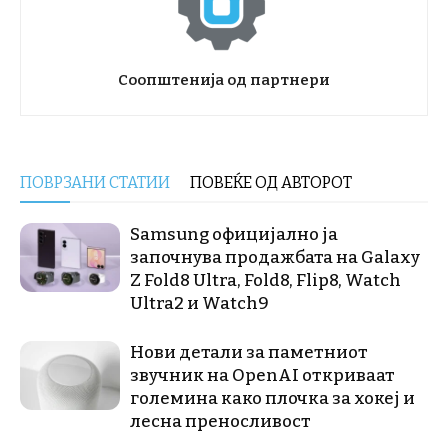
Соопштенија од партнери
ПОВРЗАНИ СТАТИИ
ПОВЕЌЕ ОД АВТОРОТ
Samsung официјално ја
започнува продажбата на Galaxy
Z Fold8 Ultra, Fold8, Flip8, Watch
Ultra2 и Watch9
Нови детали за паметниот
звучник на OpenAI откриваат
големина како плочка за хокеј и
лесна преносливост