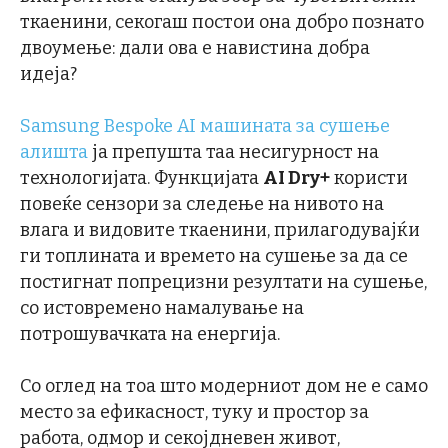
ткаенини, секогаш постои она добро познато
двоумење: дали ова е навистина добра
идеја?
Samsung Bespoke AI машината за сушење
алишта
ја препушта таа несигурност на
технологијата. Функцијата
AI Dry+
користи
повеќе сензори за следење на нивото на
влага и видовите ткаенини, прилагодувајќи
ги топлината и времето на сушење за да се
постигнат попрецизни резултати на сушење,
со истовремено намалување на
потрошувачката на енергија.
Со оглед на тоа што модерниот дом не е само
место за ефикасност, туку и простор за
работа, одмор и секојдневен живот,