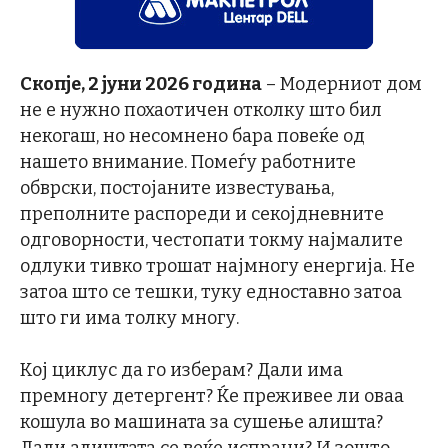
Скопје,
2
јуни
2026 година
– Модерниот дом
не е нужно похаотичен отколку што бил
некогаш, но несомнено бара повеќе од
нашето внимание. Помеѓу работните
обврски, постојаните известувања,
преполните распореди и секојдневните
одговорности, честопати токму најмалите
одлуки тивко трошат најмногу енергија. Не
затоа што се тешки, туку едноставно затоа
што ги има толку многу.
Кој циклус да го изберам? Дали има
премногу детергент? Ќе преживее ли оваа
кошула во машината за сушење алишта?