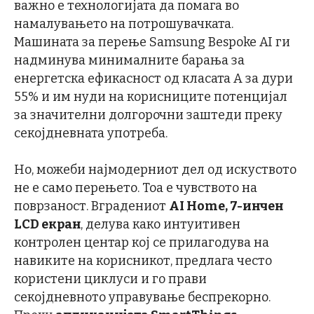
важно е технологијата да помага во
намалувањето на потрошувачката.
Машината за перење Samsung Bespoke AI ги
надминува минималните барања за
енергетска ефикасност од класата А за дури
55% и им нуди на корисниците потенцијал
за значителни долгорочни заштеди преку
секојдневната употреба.
Но, можеби најмодерниот дел од искуството
не е само перењето. Тоа е чувството на
поврзаност. Вградениот
AI Home, 7-инчен
LCD екран
, делува како интуитивен
контролен центар кој се прилагодува на
навиките на корисникот, предлага често
користени циклуси и го прави
секојдневното управување беспрекорно.