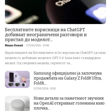
Бесплатните корисници на ChatGPT
добиваат неограничени разговори и
пристап до моделот...
Мишо Лекиќ
-
07.08.2026 - 13:46
Корисниците на бесплатните и Go верзии на ChatGPT од оваа
недела го добиваат моделот GPT-5.6 Luna како стандарден
модел. Од следната недела, сервисот за...
Samsung официјално ја започнува
продажбата на Galaxy Z Fold8 Ultra,
Fold8,...
07.08.2026 - 11:50
Нови детали за паметниот звучник
на OpenAI откриваат големина како
плочка...