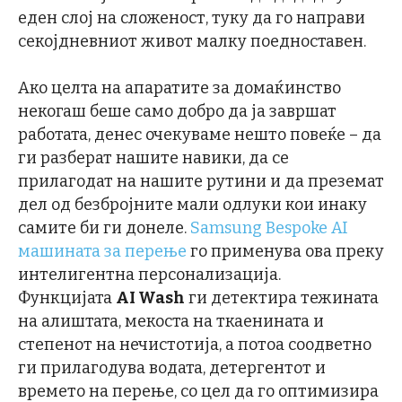
еден слој на сложеност, туку да го направи
секојдневниот живот малку поедноставен.
Ако целта на апаратите за домаќинство
некогаш беше само добро да ја завршат
работата, денес очекуваме нешто повеќе – да
ги разберат нашите навики, да се
прилагодат на нашите рутини и да преземат
дел од безбројните мали одлуки кои инаку
самите би ги донеле.
Samsung Bespoke AI
машината за перење
го применува ова преку
интелигентна персонализација.
Функцијата
AI Wash
ги детектира тежината
на алиштата, мекоста на ткаенината и
степенот на нечистотија, а потоа соодветно
ги прилагодува водата, детергентот и
времето на перење, со цел да го оптимизира