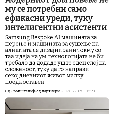
му се потребни само
ефикасни уреди, туку
интелигентни асистенти
Samsung Bespoke AI машината за
перење и машината за сушење на
алиштата се дизајнирани токму со
таа идеја на ум: технологијата не би
требало да додаде уште еден слој на
сложеност, туку да го направи
секојдневниот живот малку
поедноставен
Од
Соопштенија од партнери
-
02.06.2026 - 12:23