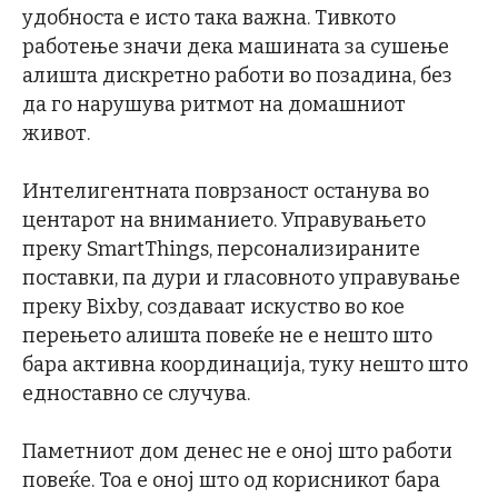
удобноста е исто така важна. Тивкото
работење значи дека машината за сушење
алишта дискретно работи во позадина, без
да го нарушува ритмот на домашниот
живот.
Интелигентната поврзаност останува во
центарот на вниманието. Управувањето
преку SmartThings, персонализираните
поставки, па дури и гласовното управување
преку Bixby, создаваат искуство во кое
перењето алишта повеќе не е нешто што
бара активна координација, туку нешто што
едноставно се случува.
Паметниот дом денес не е оној што работи
повеќе. Тоа е оној што од корисникот бара