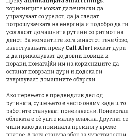
Преку
апликацијата SmartThings
,
корисниците можат далечински да
управуваат со уредот, да ја следат
потрошувачката на енергија и подобро да ги
усогласат домашните рутини со ритмот на
денот. За моментите кога животот тече брзо,
известувањата преку
Call Alert
можат дури
и да прикажуваат дојдовни повици и
пораки, помагајќи им на корисниците да
останат поврзани дури и додека ги
извршуваат домашните обврски.
Ако перењето е предвидлив дел од
рутината, сушењето е често онаму каде што
работите стануваат понеизвесни. Понекогаш
облеката е сè уште малку влажна. Другпат се
чини како да поминала премногу време
внатре. А кога станува збор за чувствителни