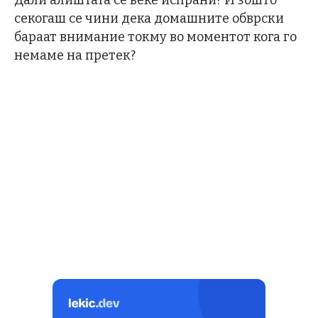
Дали алиштата се веќе испрани? И зошто
секогаш се чини дека домашните обврски
бараат внимание токму во моментот кога го
немаме на претек?