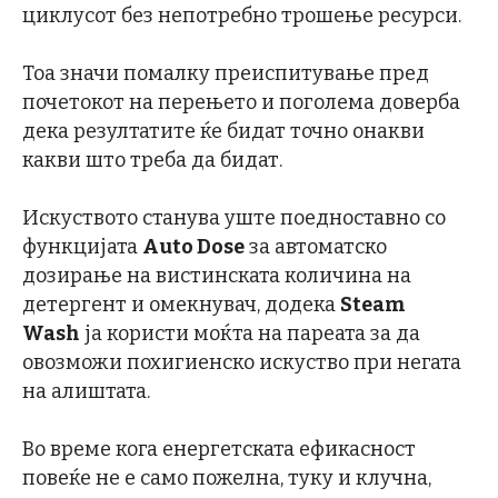
циклусот без непотребно трошење ресурси.
Тоа значи помалку преиспитување пред
почетокот на перењето и поголема доверба
дека резултатите ќе бидат точно онакви
какви што треба да бидат.
Искуството станува уште поедноставно со
функцијата
Auto Dose
за автоматско
дозирање на вистинската количина на
детергент и омекнувач, додека
Steam
Wash
ја користи моќта на пареата за да
овозможи похигиенско искуство при негата
на алиштата.
Во време кога енергетската ефикасност
повеќе не е само пожелна, туку и клучна,