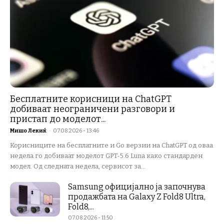
Бесплатните корисници на ChatGPT
добиваат неограничени разговори и
пристап до моделот...
Мишо Лекиќ
-
07.08.2026 - 13:46
Корисниците на бесплатните и Go верзии на ChatGPT од оваа
недела го добиваат моделот GPT-5.6 Luna како стандарден
модел. Од следната недела, сервисот за...
Samsung официјално ја започнува
продажбата на Galaxy Z Fold8 Ultra,
Fold8,...
07.08.2026 - 11:50