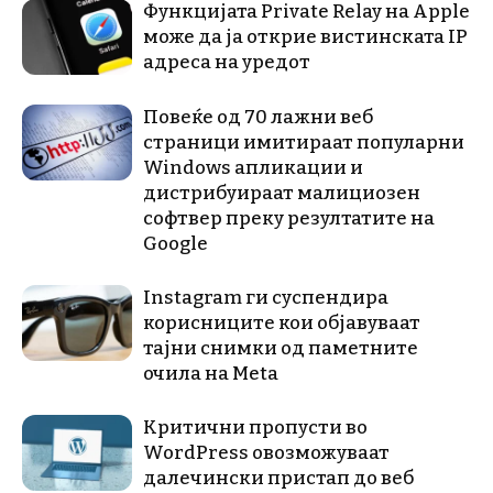
Функцијата Private Relay на Apple
може да ја открие вистинската IP
адреса на уредот
Повеќе од 70 лажни веб
страници имитираат популарни
Windows апликации и
дистрибуираат малициозен
софтвер преку резултатите на
Google
Instagram ги суспендира
корисниците кои објавуваат
тајни снимки од паметните
очила на Meta
Критични пропусти во
WordPress овозможуваат
далечински пристап до веб