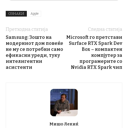
ОЗНАКИ
Apple
Претходна статија
Следна статија
Samsung: Зошто на
Microsoft го претстави
модерниот дом повеќе
Surface RTX Spark Dev
не му се потребни само
Box – компактен
ефикасни уреди, туку
компјутер за
интелигентни
програмерите со
асистенти
Nvidia RTX Spark чип
Мишо Лекиќ