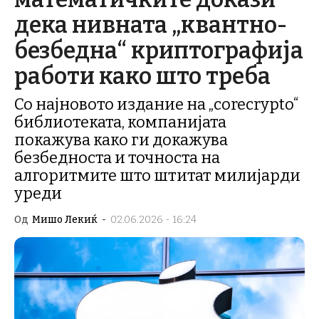
дека нивната „квантно-
безбедна“ криптографија
работи како што треба
Со најновото издание на „corecrypto“
библиотеката, компанијата
покажува како ги докажува
безбедноста и точноста на
алгоритмите што штитат милијарди
уреди
Од
Мишо Лекиќ
-
02.06.2026 - 16:24