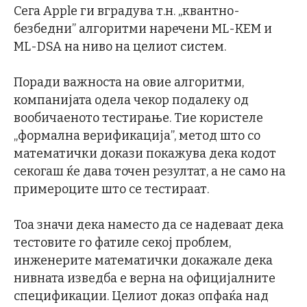
Сега Apple ги вградува т.н. „квантно-
безбедни” алгоритми наречени ML-KEM и
ML-DSA на ниво на целиот систем.
Поради важноста на овие алгоритми,
компанијата одела чекор подалеку од
вообичаеното тестирање. Тие користеле
„формална верификација”, метод што со
математички докази покажува дека кодот
секогаш ќе дава точен резултат, а не само на
примероците што се тестираат.
Тоа значи дека наместо да се надеваат дека
тестовите го фатиле секој проблем,
инженерите математички докажале дека
нивната изведба е верна на официјалните
спецификации. Целиот доказ опфаќа над