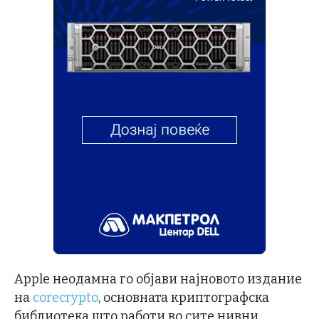
Apple неодамна го објави најновото издание
на
corecrypto
, основната криптографска
библиотека што работи во сите нивни