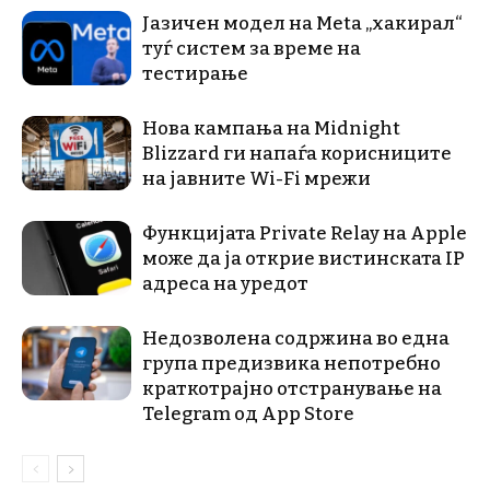
Јазичен модел на Meta „хакирал“
туѓ систем за време на
тестирање
Нова кампања на Midnight
Blizzard ги напаѓа корисниците
на јавните Wi-Fi мрежи
Функцијата Private Relay на Apple
може да ја открие вистинската IP
адреса на уредот
Недозволена содржина во една
група предизвика непотребно
краткотрајно отстранување на
Telegram од App Store