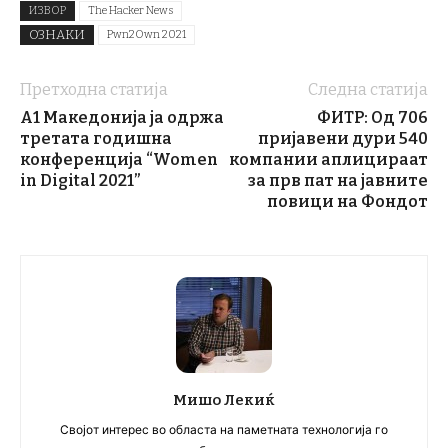
ИЗВОР
The Hacker News
ОЗНАКИ
Pwn2Own 2021
Претходна статија
Следна статија
А1 Македонија ја одржа
ФИТР: Од 706
третата годишна
пријавени дури 540
конференција “Women
компании аплицираат
in Digital 2021”
за прв пат на јавните
повици на Фондот
Мишо Лекиќ
Својот интерес во областа на паметната технологија го