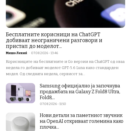
Бесплатните корисници на ChatGPT
добиваат неограничени разговори и
пристап до моделот...
Мишо Лекиќ
-
07.08.2026 - 13:46
Корисниците на бесплатните и Go верзии на ChatGPT од оваа
недела го добиваат моделот GPT-5.6 Luna како стандарден
модел. Од следната недела, сервисот за...
Samsung официјално ја започнува
продажбата на Galaxy Z Fold8 Ultra,
Fold8,...
07.08.2026 - 11:50
Нови детали за паметниот звучник
на OpenAI откриваат големина како
плочка...