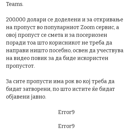
Teams.
200.000 долари се доделени и за откривање
на пропуст во популарниот Zoom сервис, а
овој пропуст се смета и за посериозен
поради тоа што корисникот не треба да
направи ништо посебно, освен да учествува
на видео повик за да биде искористен
пропустот.
За сите пропусти има рок во кој треба да
бидат затворени, по што истите ќе бидат
објавени јавно.
Error9
Error9