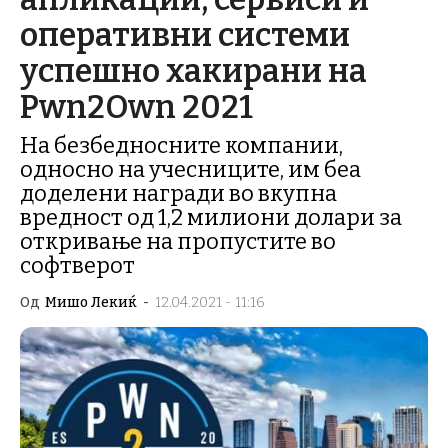
оперативни системи
успешно хакирани на
Pwn2Own 2021
На безбедносните компании,
односно на учесниците, им беа
доделени награди во вкупна
вредност од 1,2 милиони долари за
откривање на пропустите во
софтверот
Од
Мишо Лекиќ
-
12.04.2021 - 11:16