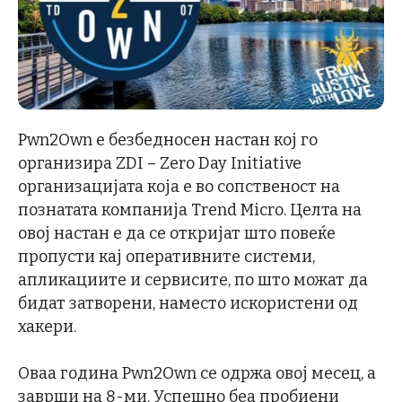
Pwn2Own е безбедносен настан кој го
организира ZDI – Zero Day Initiative
организацијата која е во сопственост на
познатата компанија Trend Micro. Целта на
овој настан е да се откријат што повеќе
пропусти кај оперативните системи,
апликациите и сервисите, по што можат да
бидат затворени, наместо искористени од
хакери.
Оваа година Pwn2Own се одржа овој месец, а
заврши на 8-ми. Успешно беа пробиени