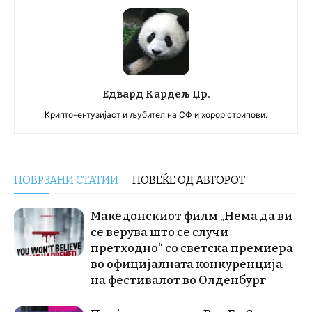
Едвард Кардељ Џр.
Крипто-ентузијаст и љубител на СФ и хорор стрипови.
ПОВРЗАНИ СТАТИИ
ПОВЕЌЕ ОД АВТОРОТ
Македонскиот филм „Нема да ви
се верува што се случи
претходно“ со светска премиера
во официјалната конкуренција
на фестивалот во Олденбург