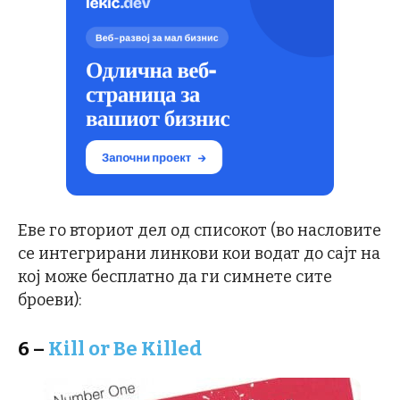
Еве го вториот дел од списокот (во насловите
се интегрирани линкови кои водат до сајт на
кој може бесплатно да ги симнете сите
броеви):
6 –
Kill or Be Killed