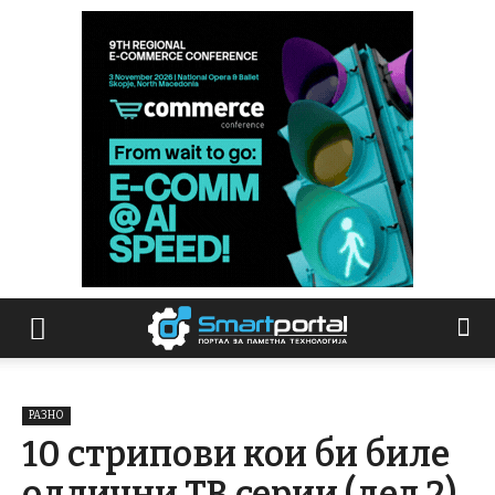
РАЗНО
10 стрипови кои би биле
одлични ТВ серии (дел 2)