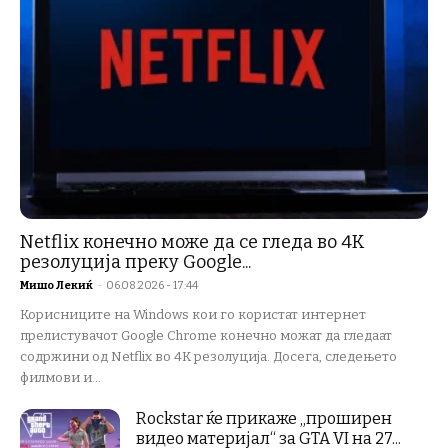
Netflix конечно може да се гледа во 4K
резолуција преку Google...
Мишо Лекиќ
-
06.08.2026 - 17:44
Корисниците на Windows кои го користат интернет
прелистувачот Google Chrome конечно можат да гледаат
содржини од Netflix во 4K резолуција. Досега, следењето
филмови и...
Rockstar ќе прикаже „проширен
видео материјал“ за GTA VI на 27...