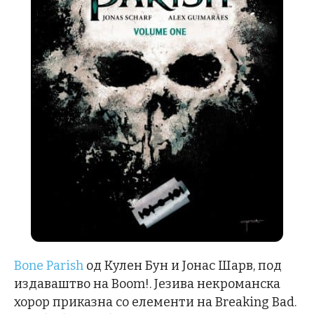
Bone Parish
од Кулен Бун и Јонас Шарв, под
издаваштво на Boom!. Језива некроманска
хорор приказна со елементи на Breaking Bad.