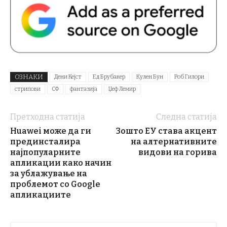
ОЗНАКИ
Дени Кејст
Ед Брубакер
Кулен Бун
Роб Гилори
стрипови
СФ
фантазија
Џеф Лемир
Претходна статија
Следна статија
Huawei може да ги
Зошто ЕУ става акцент
прединсталира
на алтернативните
најпопуларните
видови на горива
апликации како начин
за ублажување на
проблемот со Google
апликациите