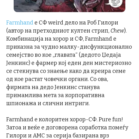
Farmhand
e СФ weird дело на Роб Гилори
(автор на претходниот култен стрип,
Chew
).
Комбинација на хорор и СФ, Farmhand е
приказна за чудно малку-дисфункционално
семејство во кое „главата“ (дедото Џедаја
Јенкинс) е фармер кој еден ден мистериозно
се стекнува со знаење како да креира семе
од кое растат човечки органи. Со ова,
фирмата на дедо Јенкинс станува
примамлива мета за корпоративна
шпионажа и слични интриги.
Farmhand е колоритен хорор-СФ. Pure fun!
Затоа и веќе е договорена соработка помеѓу
Гилори и AMC за серија базирана врз