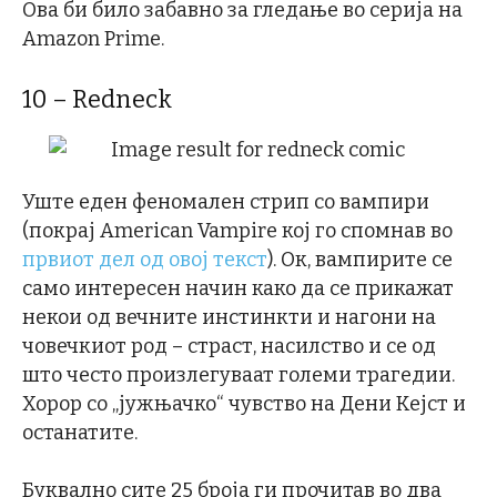
Ова би било забавно за гледање во серија на
Amazon Prime.
10 –
Redneck
Уште еден феномален стрип со вампири
(покрај American Vampire кој го спомнав во
првиот дел од овој текст
). Ок, вампирите се
само интересен начин како да се прикажат
некои од вечните инстинкти и нагони на
човечкиот род – страст, насилство и се од
што често произлегуваат големи трагедии.
Хорор со „јужњачко“ чувство на Дени Кејст и
останатите.
Буквално сите 25 броја ги прочитав во два