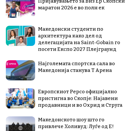
Пријавувањето за Виз Ер Скопски
маратон 2026 е во полн ек
Македонски студенти по
архитектура како дел од
делегацијата на Saint-Gobain го
посети Експо 2027 Плејграунд
Најголемата спортска сала во
Македонија станува Т Арена
Европскиот Pepco официјално
пристигна во Скопје: Најавени
продавници и во Охрид и Струга
Македонското шоу што го
привлече Холивуд: Луѓе од E!