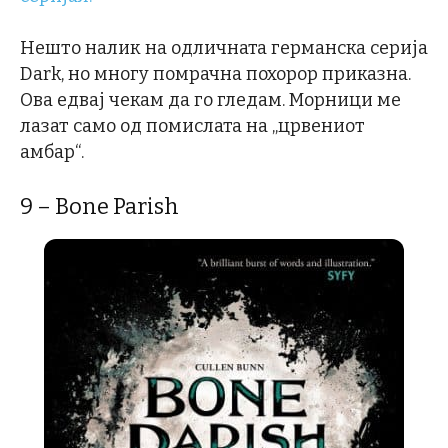
Нешто налик на одличната германска серија
Dark, но многу помрачна похорор приказна.
Ова едвај чекам да го гледам. Морници ме
лазат само од помислата на „црвениот
амбар“.
9 –
Bone Parish