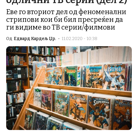
Еве го вториот дел од феноменални
стрипови кои би бил пресреќен да
ги видиме во ТВ серии/филмови
Од
Едвард Кардељ Џр.
-
11.02.2020 - 10:38