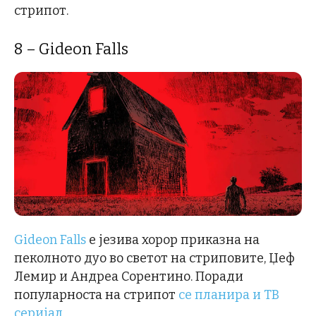
стрипот.
8 –
Gideon Falls
Gideon Falls
е језива хорор приказна на
пеколното дуо во светот на стриповите, Џеф
Лемир и Андреа Сорентино. Поради
популарноста на стрипот
се планира и ТВ
серијал.