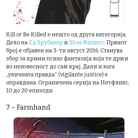
Kill or Be Killed е нешто од друга категорија.
Дело на
Ед Брубакер
и
Шон Филипс
. Првиот
број е објавен на 3-ти август 2016. Станува
збор за крими психо фантазија која те држи
во неизвесност до сам крај. Дали и кога
„уличната правда“ (vigilante justice) е
оправдана. Ограничена серија на Нетфликс,
10 до 20 епизоди.
7 – Farmhand