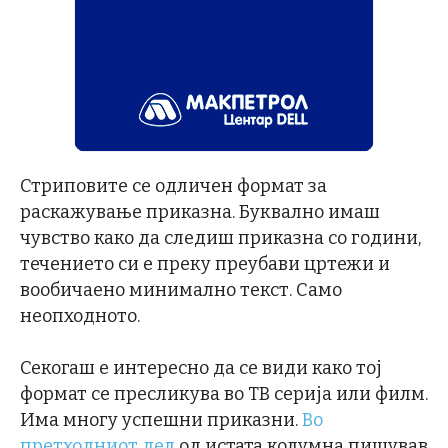
Стриповите се одличен формат за
раскажување приказна. Буквално имаш
чувство како да следиш приказна со години,
течението си е преку преубави цртежи и
вообичаено минимално текст. Само
неопходното.
Секогаш е интересно да се види како тој
формат се пресликува во ТВ серија или филм.
Има многу успешни приказни.
Во
претходниот дел
од истата колумна пишував