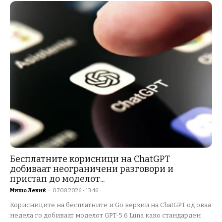
Бесплатните корисници на ChatGPT
добиваат неограничени разговори и
пристап до моделот...
Мишо Лекиќ
-
07.08.2026 - 13:46
Корисниците на бесплатните и Go верзии на ChatGPT од оваа
недела го добиваат моделот GPT-5.6 Luna како стандарден