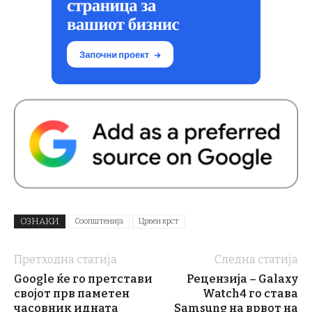
ОЗНАКИ
Соопштенија
Црвен крст
Претходна статија
Следна статија
Google ќе го претстави
Рецензија – Galaxy
својот прв паметен
Watch4 го става
часовник идната
Samsung на врвот на