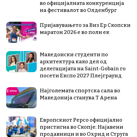
во официјалната конкуренција
на фестивалот во Олденбург
Пријавувањето за Виз Ер Скопски
маратон 2026 е во полн ек
Македонски студенти по
архитектура како дел од
делегацијата на Saint-Gobain го
посети Експо 2027 Плејграунд
Најголемата спортска сала во
Македонија станува Т Арена
Европскиот Pepco официјално
пристигна во Скопје: Најавени
продавници и во Охрид и Струга