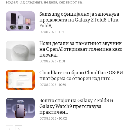
модел. Од следната недела, сервисот за...
Samsung официјално ја започнува
продажбата на Galaxy Z Fold8 Ultra,
Fold8,...
07.08.2026 - 11:50
Нови детали за паметниот звучник
на OpenAI откриваат големина како
плочка...
07.08.2026 - 11:31
Cloudflare го објави Cloudflare OS: ВИ
платформа со отворен код што...
07.08.2026 - 10:59
Зошто спојот на Galaxy Z Fold8 и
Galaxy Watch9 претставува
практичен...
07.08.2026 - 10:02