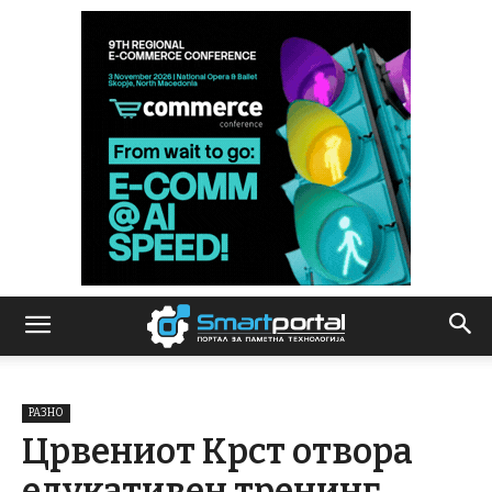
РАЗНО
Црвениот Крст отвора
едукативен тренинг