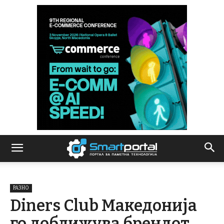
РАЗНО
Diners Club Македонија
го доближува брендот