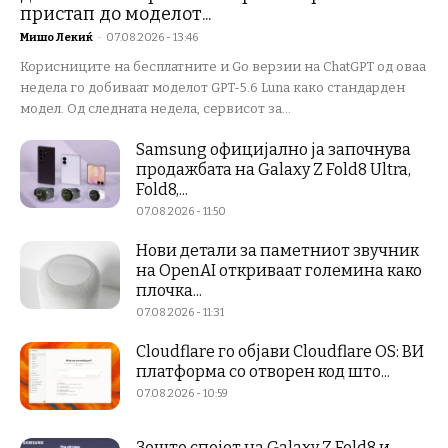
пристап до моделот...
Мишо Лекиќ
-
07.08.2026 - 13:46
Корисниците на бесплатните и Go верзии на ChatGPT од оваа
недела го добиваат моделот GPT-5.6 Luna како стандарден
модел. Од следната недела, сервисот за...
Samsung официјално ја започнува
продажбата на Galaxy Z Fold8 Ultra,
Fold8,...
07.08.2026 - 11:50
Нови детали за паметниот звучник
на OpenAI откриваат големина како
плочка...
07.08.2026 - 11:31
Cloudflare го објави Cloudflare OS: ВИ
платформа со отворен код што...
07.08.2026 - 10:59
Зошто спојот на Galaxy Z Fold8 и