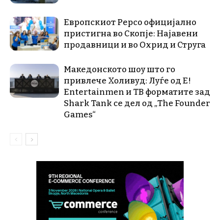
Европскиот Pepco официјално
пристигна во Скопје: Најавени
продавници и во Охрид и Струга
Македонското шоу што го
привлече Холивуд: Луѓе од E!
Entertainmen и ТВ форматите зад
Shark Tank се дел од „The Founder
Games“