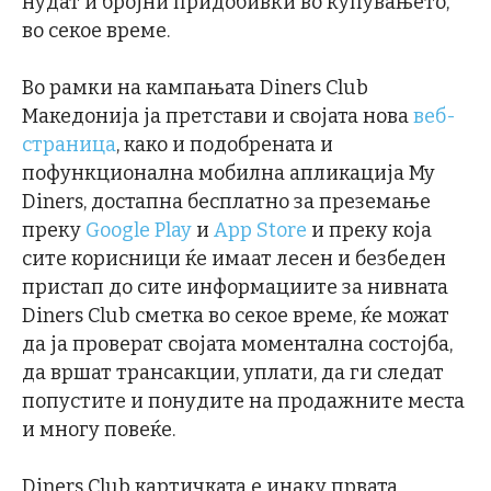
нудат и бројни придобивки во купувањето,
во секое време.
Во рамки на кампањата Diners Club
Македонија ја претстави и својата нова
веб-
страница
, како и подобрената и
пофункционална мобилна апликација My
Diners, достапна бесплатно за преземање
преку
Google Play
и
App Store
и преку која
сите корисници ќе имаат лесен и безбеден
пристап до сите информациите за нивната
Diners Club сметка во секое време, ќе можат
да ја проверат својата моментална состојба,
да вршат трансакции, уплати, да ги следат
попустите и понудите на продажните места
и многу повеќе.
Diners Club картичката е инаку првата