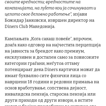
своите вредности; вредностите на
компанијата, на луѓето кои ја сочинуваат и
целото свое деловно работење“,
изјави
Божидар Јанковски, извршен директор на
Diners Club Македонија.
Кампањата „Кога сакаш повеќе“, впрочем,
доаѓа како одговор на најчестата перцепција
на јавноста за брендот како премиум,
ексклузивен и достапен само за повисоките
категории граѓани, меѓутоа оттаму
потенцираат дека Diners картички можат да
имаат буквално сите физички лица со
навршени 18 години и редовни примања на
основ вработување, сопствена дејност,
инвалидска пензија, старосна пензија или
други приходи од други извори, а истите