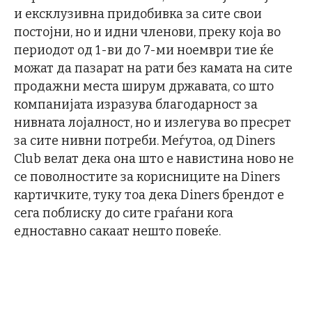
и ексклузивна придобивка за сите свои
постојни, но и идни членови, преку која во
периодот од 1-ви до 7-ми ноември тие ќе
можат да пазарат на рати без камата на сите
продажни места ширум државата, со што
компанијата изразува благодарност за
нивната лојалност, но и излегува во пресрет
за сите нивни потреби. Меѓутоа, од Diners
Club велат дека она што е навистина ново не
се поволностите за корисниците на Diners
картичките, туку тоа дека Diners брендот е
сега поблиску до сите граѓани кога
едноставно сакаат нешто повеќе.