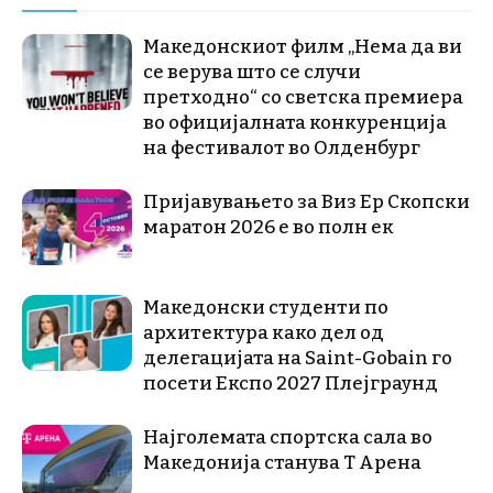
Македонскиот филм „Нема да ви
се верува што се случи
претходно“ со светска премиера
во официјалната конкуренција
на фестивалот во Олденбург
Пријавувањето за Виз Ер Скопски
маратон 2026 е во полн ек
Македонски студенти по
архитектура како дел од
делегацијата на Saint-Gobain го
посети Експо 2027 Плејграунд
Најголемата спортска сала во
Македонија станува Т Арена