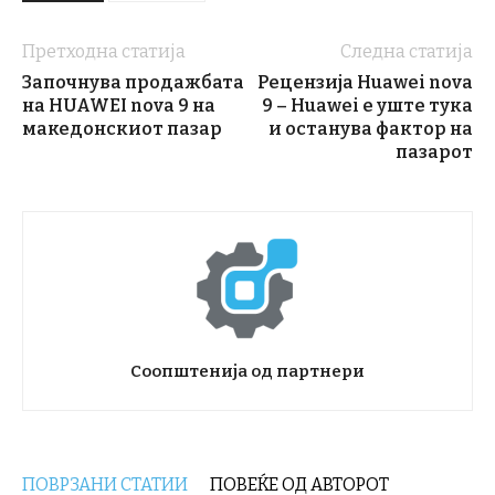
Претходна статија
Следна статија
Започнува продажбата
Рецензија Huawei nova
на HUAWEI nova 9 на
9 – Huawei е уште тука
македонскиот пазар
и останува фактор на
пазарот
Соопштенија од партнери
ПОВРЗАНИ СТАТИИ
ПОВЕЌЕ ОД АВТОРОТ