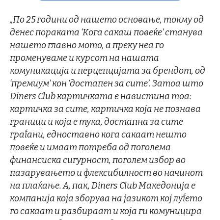
„По 25 години од нашето основање, токму од
денес пораката ‘
Кога сакаш повеќе’
станува
нашето главно мото, а преку неа го
променуваме и курсот на нашата
комуникација и перцепцијата за брендот, од
‘
премиум’
кон ‘
достапен за сите’
.
Затоа што
Diners Club картичката е навистина тоа:
картичка за сите, картичка која не познава
граници и која е тука, достапна за сите
граѓани, едноставно кога сакаат нешто
повеќе и имаат потреба од поголема
финансиска сигурност, поголем избор во
пазарувањето и флексибилност во начинот
на плаќање. А, пак, Diners Club Македонија е
компанија која зборува на јазикот кој луѓето
го сакаат и разбираат и која ги комуницира