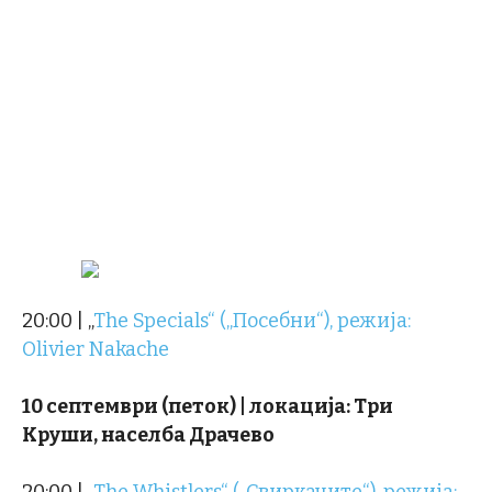
20:00 | „
The Specials“ („Посебни“), режија:
Olivier Nakache
10 септември (петок) | локација: Три
Круши, населба Драчево
20:00 | „
The Whistlers“ („Свиркачите“), режија: