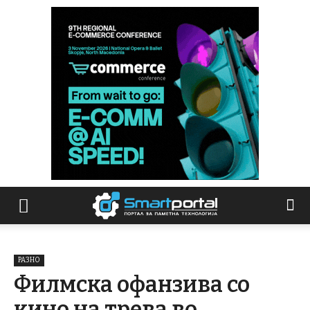
РАЗНО
Филмска офанзива со
кино на трева во