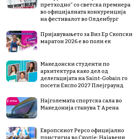
претходно“ со светска премиера
во официјалната конкуренција
на фестивалот во Олденбург
Пријавувањето за Виз Ер Скопски
маратон 2026 е во полн ек
Македонски студенти по
архитектура како дел од
делегацијата на Saint-Gobain го
посети Експо 2027 Плејграунд
Најголемата спортска сала во
Македонија станува Т Арена
Европскиот Pepco официјално
пристигна во Скопје: Најавени