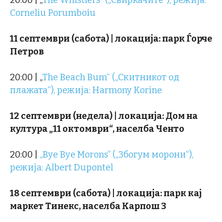
Corneliu Porumboiu
11 септември (сабота) | локација: парк Ѓорче
Петров
20:00 | „
The Beach Bum“ („Скитникот од
плажата“), режија: Harmony Korine
12 септември (недела) | локација: Дом на
култура „11 октомври“, населба Ченто
20:00 |
„Bye Bye Morons” („Збогум морони“),
режија: Albert Dupontel
18 септември (сабота) | локација: парк кај
маркет Тинекс, населба Карпош 3