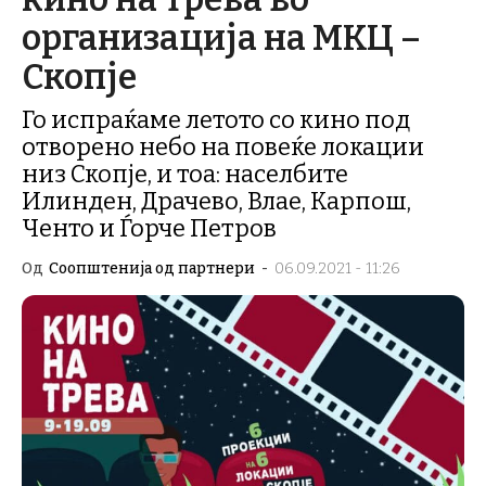
организација на МКЦ –
Скопје
Го испраќаме летото со кино под
отворено небо на повеќе локации
низ Скопје, и тоа: населбите
Илинден, Драчево, Влае, Карпош,
Ченто и Ѓорче Петров
Од
Соопштенија од партнери
-
06.09.2021 - 11:26