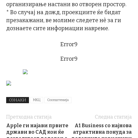
организирање настани во отворен простор.
* Во случај на дожд, проекциите ќе бидат
презакажани, ве молиме следете нѐ за ги
дознаете сите информации навреме.
Error9
Error9
ОЗНАКИ
МКЦ
Соопштенија
Претходна статија
Следна статија
Apple ги најави првите
А1 Business со најнова
држави во САД кои ќе
атрактивна понуда за