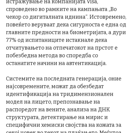
истражување на компанијата Visa,
спроведено во рамките на кампањата „Во
чекор со дигиталната иднина“. Истовремено,
повеќето веруваат дека сигурноста е една од
главните предности на биометријата, а дури
77% од испитаниците истакнале дека
отчитувањето на отпечатокот на прстот е
побезбедна метода во споредба со
останатите начини на автентикација.
Системите на последната генерација, оние
најсовремените, можат да обезбедат
идентификација на тридимензионален
модел на лицето, препознавање на
распоредот на вените, анализа на ДНК
структурата, детектирање на мирис и
специфични хемиски својства на кожата за
секој човек во текот на плаќањето. Меѓутоа,