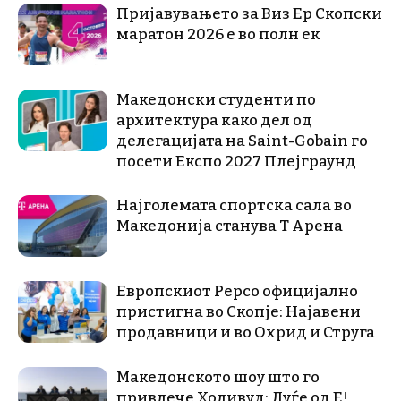
Пријавувањето за Виз Ер Скопски
маратон 2026 е во полн ек
Македонски студенти по
архитектура како дел од
делегацијата на Saint-Gobain го
посети Експо 2027 Плејграунд
Најголемата спортска сала во
Македонија станува Т Арена
Европскиот Pepco официјално
пристигна во Скопје: Најавени
продавници и во Охрид и Струга
Македонското шоу што го
привлече Холивуд: Луѓе од E!