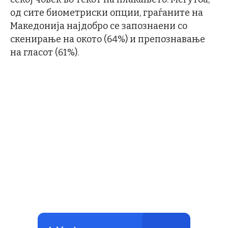
од сите биометриски опции, граѓаните на
Македонија најдобро се запознаени со
скенирање на окото (64%) и препознавање
на гласот (61%).