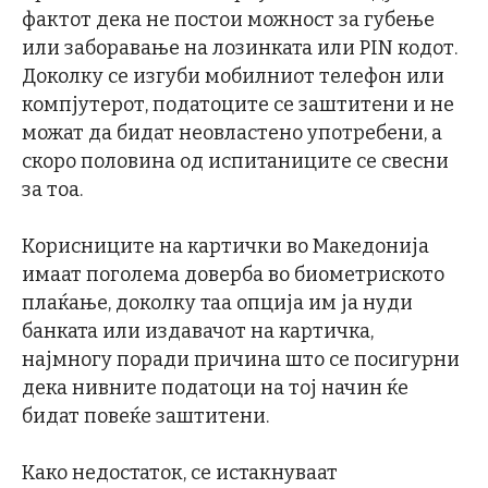
фактот дека не постои можност за губење
или заборавање на лозинката или PIN кодот.
Доколку се изгуби мобилниот телефон или
компјутерот, податоците се заштитени и не
можат да бидат неовластено употребени, а
скоро половина од испитаниците се свесни
за тоа.
Корисниците на картички во Македонија
имаат поголема доверба во биометриското
плаќање, доколку таа опција им ја нуди
банката или издавачот на картичка,
најмногу поради причина што се посигурни
дека нивните податоци на тој начин ќе
бидат повеќе заштитени.
Како недостаток, се истакнуваат