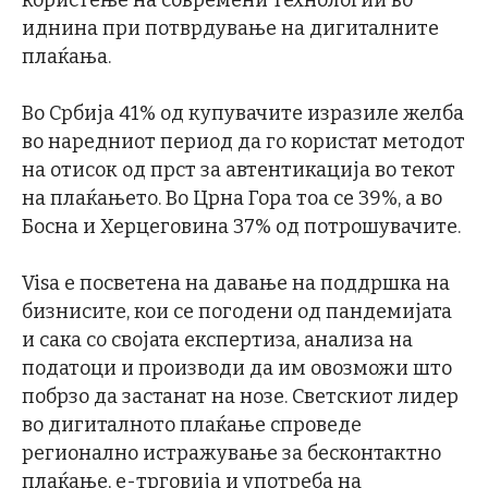
користење на современи технологии во
иднина при потврдување на дигиталните
плаќања.
Во Србија 41% од купувачите изразиле желба
во наредниот период да го користат методот
на отисок од прст за автентикација во текот
на плаќањето. Во Црна Гора тоа се 39%, а во
Босна и Херцеговина 37% од потрошувачите.
Visa е посветена на давање на поддршка на
бизнисите, кои се погодени од пандемијата
и сака со својата експертиза, анализа на
податоци и производи да им овозможи што
побрзо да застанат на нозе. Светскиот лидер
во дигиталното плаќање спроведе
регионално истражување за бесконтактно
плаќање, е-трговија и употреба на