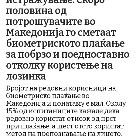
половина од
потрошувачите во
Македонија го сметаат
биометриското плаќање
за побрзо и поедноставно
отколку користење на
лозинка
Бројот на редовни корисници на
биометриско плаќање во
Македонија и понатаму е мал. Околу
15% од испитаниците кажале дека
редовно користат отисок од прст
при плаќање, а шест отсто користат
метод на препознавање на лицето,