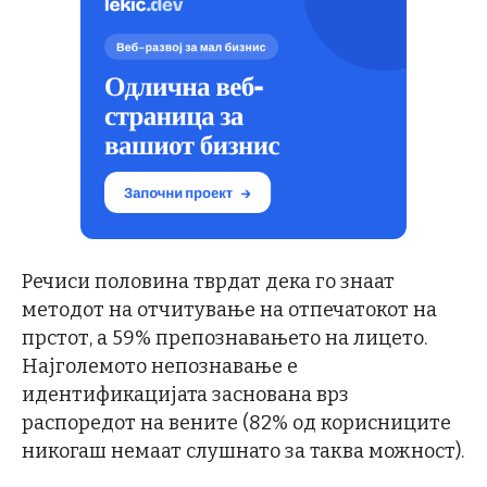
Речиси половина тврдат дека го знаат
методот на отчитување на отпечатокот на
прстот, а 59% препознавањето на лицето.
Најголемото непознавање е
идентификацијата заснована врз
распоредот на вените (82% од корисниците
никогаш немаат слушнато за таква можност).