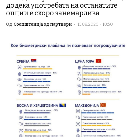
додека употребата на останатите
опции е скоро занемарлива
Од
Соопштенија од партнери
-
13.08.2020 - 10:50