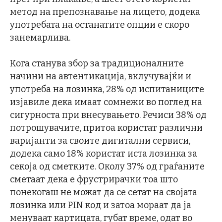
метод на препознавање на лицето, додека
употребата на останатите опции е скоро
занемарлива.
Кога станува збор за традиционалните
начини на автентикација, вклучувајќи и
употреба на лозинка, 28% од испитаниците
изјавиле дека имаат сомнежи во поглед на
сигурноста при внесувањето. Речиси 38% од
потрошувачите, притоа користат различни
варијанти за своите дигитални сервиси,
додека само 18% користат иста лозинка за
секоја од сметките. Околу 37% од граѓаните
сметаат дека е фрустрирачки тоа што
понекогаш не можат да се сетат на својата
лозинка или PIN код и затоа мораат да ја
менуваат картицата, губат време, одат во