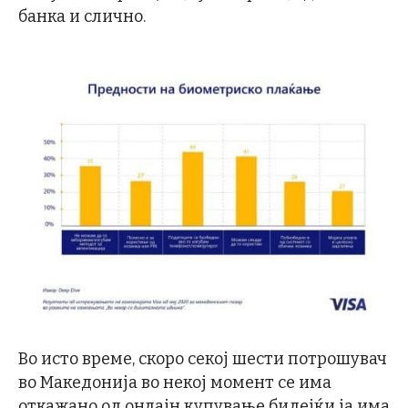
банка и слично.
Во исто време, скоро секој шести потрошувач
во Македонија во некој момент се има
откажано од онлајн купување бидејќи ја има