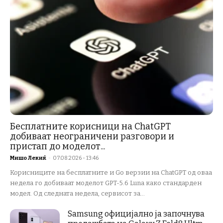
Бесплатните корисници на ChatGPT
добиваат неограничени разговори и
пристап до моделот...
Мишо Лекиќ
-
07.08.2026 - 13:46
Корисниците на бесплатните и Go верзии на ChatGPT од оваа
недела го добиваат моделот GPT-5.6 Luna како стандарден
модел. Од следната недела, сервисот за...
Samsung официјално ја започнува