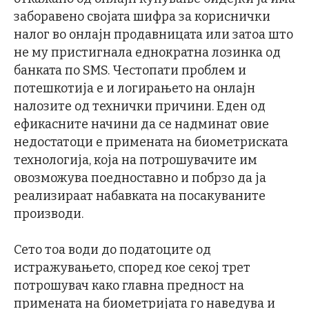
заборавено својата шифра за кориснички
налог во онлајн продавницата или затоа што
не му пристигнала еднократна лозинка од
банката по SMS. Честопати проблем и
потешкотија е и логирањето на онлајн
налозите од технички причини. Еден од
ефикасните начини да се надминат овие
недостатоци е примената на биометриската
технологија, која на потрошувачите им
овозможува поедноставно и побрзо да ја
реализираат набавката на посакуваните
производи.
Сето тоа води до податоците од
истражувањето, според кое секој трет
потрошувач како главна предност на
примената на биометријата го наведува и