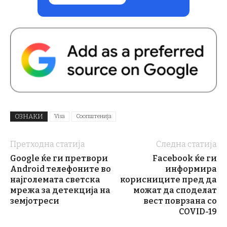
ОЗНАКИ
Visa
Соопштенија
Претходна статија
Следна статија
Google ќе ги претвори
Facebook ќе ги
Android телефоните во
информира
најголемата светска
корисниците пред да
мрежа за детекција на
можат да споделат
земјотреси
вест поврзана со
COVID-19