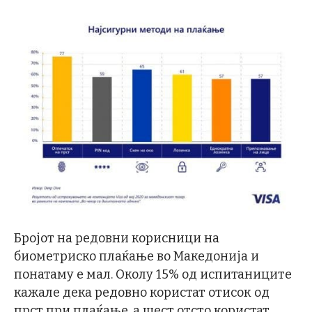
Бројот на редовни корисници на
биометриско плаќање во Македонија и
понатаму е мал. Околу 15% од испитаниците
кажале дека редовно користат отисок од
прст при плаќање, а шест отсто користат