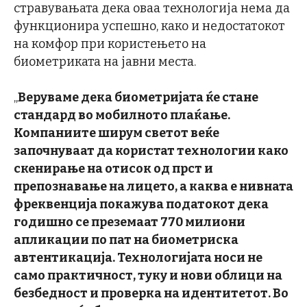
стравувањата дека оваа технологија нема да
функционира успешно, како и недостатокот
на комфор при користењето на
биометриката на јавни места.
„
Веруваме дека биометријата ќе стане
стандард во мобилното плаќање
.
Компаниите ширум светот веќе
започнуваат да користат технологии како
скенирање на отисок од прст и
препознавање на лицето, а каква е нивната
фреквенција покажува податокот дека
годишно се преземаат 770 милиони
апликации по пат на биометриска
автентикација
.
Технологијата носи не
само практичност, туку и нови облици на
безбедност и проверка на идентитетот
.
Во