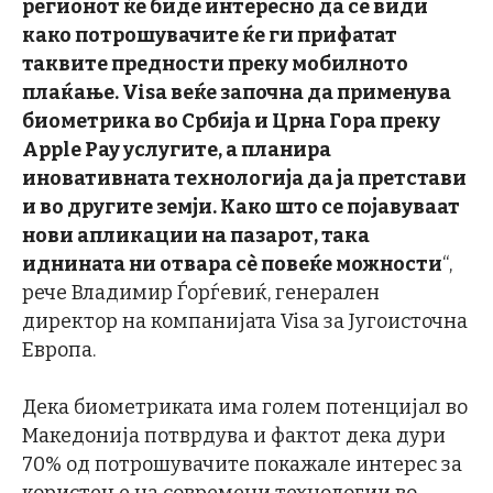
регионот ќе биде интересно да се види
како потрошувачите ќе ги прифатат
таквите предности преку мобилното
плаќање
. Visa
веќе започна да применува
биометрика во Србија и Црна Гора преку
Apple Pay
услугите
,
а планира
иновативната технологија да ја претстави
и во другите земји
.
Како што се појавуваат
нови апликации на пазарот, така
иднината ни отвара с
è
повеќе можности
“,
рече Владимир Ѓорѓевиќ, генерален
директор на компанијата Visa за Југоисточна
Европа.
Дека биометриката има голем потенцијал во
Македонија потврдува и фактот дека дури
70% од потрошувачите покажале интерес за