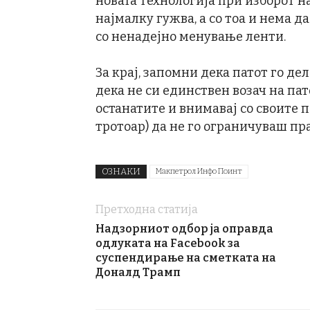
новата технологија при изборот на
најмалку гужва, а со тоа и нема 
со ненадејно менување ленти.
За крај, запомни дека патот го де
дека не си единствен возач на пато
останатите и внимавај со своите 
тротоар) да не го ограничуваш пр
ОЗНАКИ
Макпетрол Инфо Поинт
Претходна статија
Надзорниот одбор ја оправда
одлуката на Facebook за
суспендирање на сметката на
Доналд Трамп