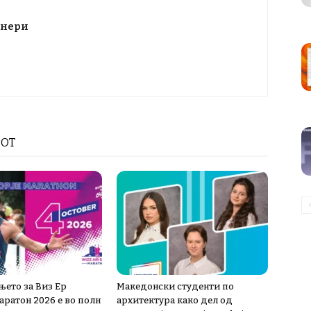
тнери
РОТ
њето за Виз Ер
Македонски студенти по
аратон 2026 е во полн
архитектура како дел од