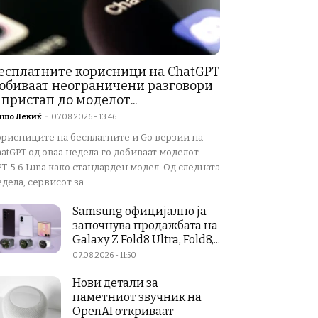
есплатните корисници на ChatGPT
обиваат неограничени разговори
 пристап до моделот...
ишо Лекиќ
-
07.08.2026 - 13:46
орисниците на бесплатните и Go верзии на
atGPT од оваа недела го добиваат моделот
T-5.6 Luna како стандарден модел. Од следната
дела, сервисот за...
Samsung официјално ја
започнува продажбата на
Galaxy Z Fold8 Ultra, Fold8,...
07.08.2026 - 11:50
Нови детали за
паметниот звучник на
OpenAI откриваат