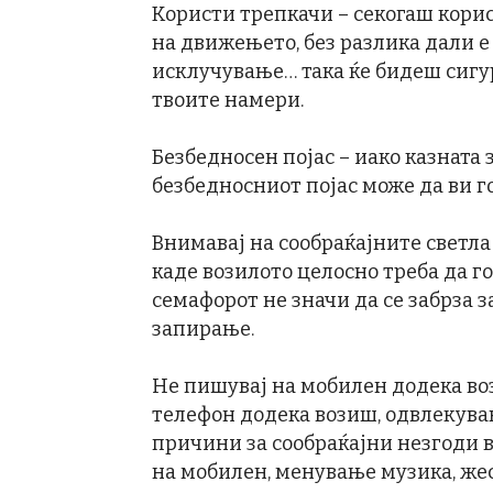
Користи трепкачи – секогаш кори
на движењето, без разлика дали е
исклучување… така ќе бидеш сигур
твоите намери.
Безбедносен појас – иако казната 
безбедносниот појас може да ви г
Внимавај на сообраќајните светла 
каде возилото целосно треба да го
семафорот не значи да се забрза з
запирање.
Не пишувај на мобилен додека во
телефон додека возиш, одвлекува
причини за сообраќајни незгоди в
на мобилен, менување музика, жес