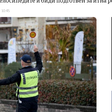
елосипедите и биди подготвен за итна р
- 10:45