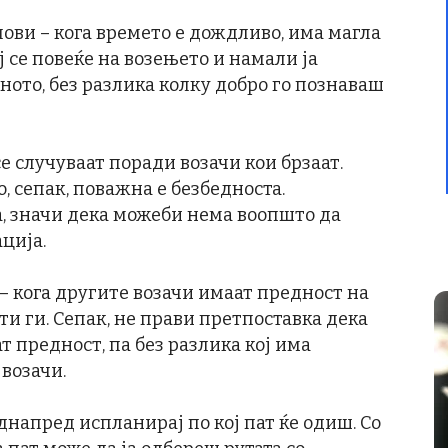
ови – кога времето е дождливо, има магла
 се повеќе на возењето и намали ја
ото, без разлика колку добро го познаваш
е случуваат поради возачи кои брзаат.
, сепак, поважна е безбедноста.
а, значи дека можеби нема воопшто да
ција.
– кога другите возачи имаат предност на
 ги. Сепак, не прави претпоставка дека
ат предност, па без разлика кој има
 возачи.
днапред испланирај по кој пат ќе одиш. Со