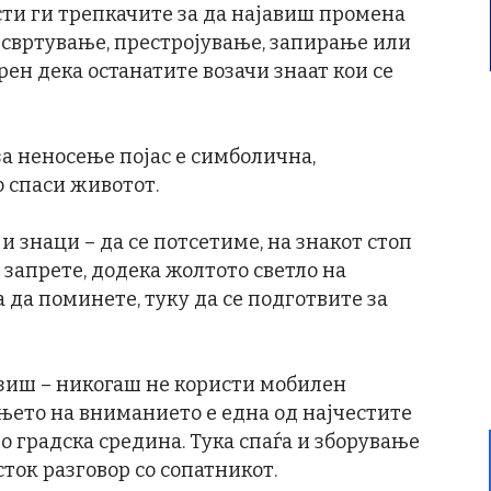
сти ги трепкачите за да најавиш промена
 свртување, престројување, запирање или
ен дека останатите возачи знаат кои се
за неносење појас е симболична,
о спаси животот.
и знаци – да се потсетиме, на знакот стоп
 запрете, додека жолтото светло на
а да поминете, туку да се подготвите за
зиш – никогаш не користи мобилен
њето на вниманието е една од најчестите
о градска средина. Тука спаѓа и зборување
ток разговор со сопатникот.