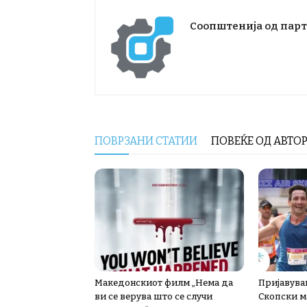
Соопштенија од пар
ПОВРЗАНИ СТАТИИ
ПОВЕЌЕ ОД АВТО
Македонскиот филм „Нема да
Пријавува
ви се верува што се случи
Скопски м