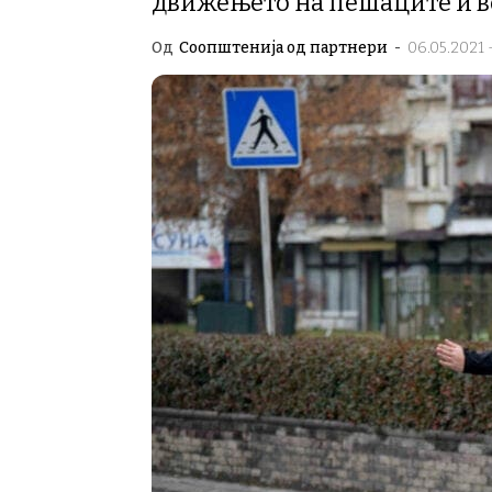
движењето на пешаците и в
Од
Соопштенија од партнери
-
06.05.2021 