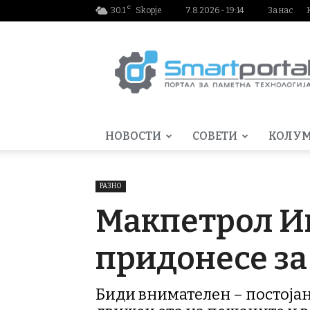
C
30.1
Skopje
7.8.2026 - 19:14
За нас
Smartportal.mk
НОВОСТИ
СОВЕТИ
КОЛУ
РАЗНО
Макпетрол Ин
придонесе за
Биди внимателен – постојано