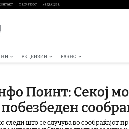
Контакт
Маркетинг
Редакција
МНИ
РЕЦЕНЗИИ
РАЗНО
фо Поинт: Секој м
 побезбеден сообра
 следи што се случува во сообраќајот пре