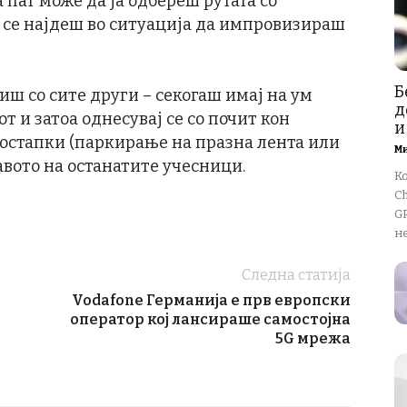
 пат може да ја одбереш рутата со
да се најдеш во ситуација да импровизираш
Б
лиш со сите други – секогаш имај на ум
д
т и затоа однесувај се со почит кон
и
постапки (паркирање на празна лента или
М
авото на останатите учесници.
К
Ch
GP
не
Следна статија
Vodafone Германија е прв европски
оператор кој лансираше самостојна
5G мрежа