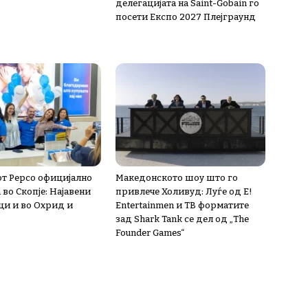
делегацијата на Saint-Gobain го
посети Експо 2027 Плејграунд
т Pepco официјално
Македонското шоу што го
во Скопје: Најавени
привлече Холивуд: Луѓе од E!
и и во Охрид и
Entertainmen и ТВ форматите
зад Shark Tank се дел од „The
Founder Games“