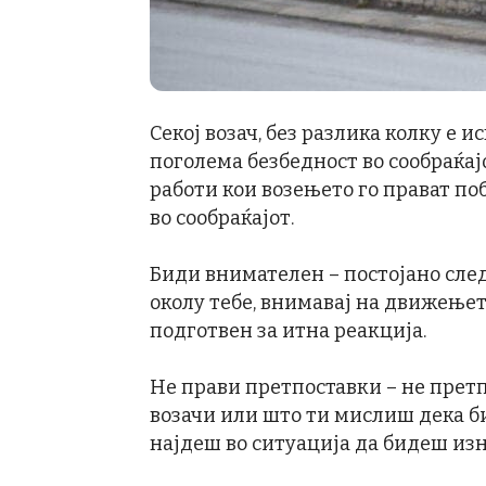
Секој возач, без разлика колку е 
поголема безбедност во сообраќајо
работи кои возењето го прават по
во сообраќајот.
Биди внимателен – постојано след
околу тебе, внимавај на движење
подготвен за итна реакција.
Не прави претпоставки – не прет
возачи или што ти мислиш дека би
најдеш во ситуација да бидеш изн