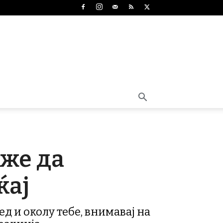
оже да
ќај
д и околу тебе, внимавај на