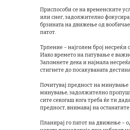
Приспособи се на временските усл
или снег, задолжително фокусирај
брзината на движење од вообичаен
патот.
Трпение – најголем број несреќи с
Иако времето на патување е важно
Запомнете дека и најмала несреќ
стигнете до посакуваната дестина
Почитувај предност на минување 
минување, задолжително пропушти
сите секогаш кога треба ќе ти дад
предност, внимавај на останатите
Планирај го патот на движење – о