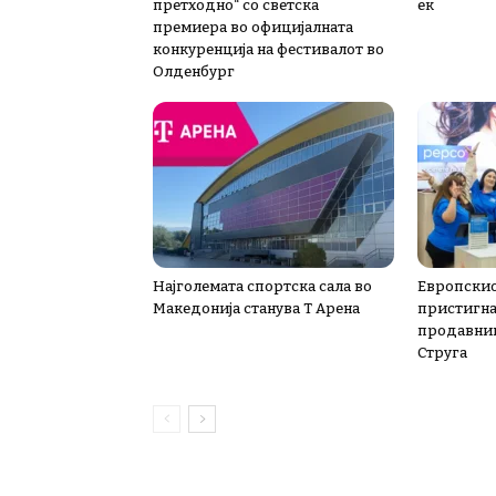
претходно“ со светска
ек
премиера во официјалната
конкуренција на фестивалот во
Олденбург
Најголемата спортска сала во
Европскио
Македонија станува Т Арена
пристигна 
продавниц
Струга