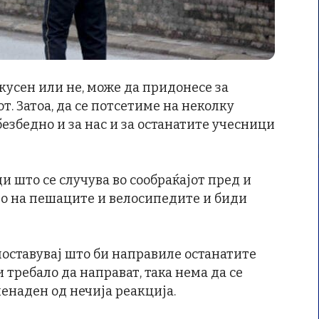
искусен или не, може да придонесе за
т. Затоа, да се потсетиме на неколку
безбедно и за нас и за останатите учесници
и што се случува во сообраќајот пред и
то на пешаците и велосипедите и биди
поставувај што би направиле останатите
 требало да направат, така нема да се
енаден од нечија реакција.