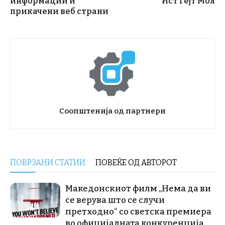
информации и
Ист Гејт Мол
прикачени веб страни
Соопштенија од партнери
ПОВРЗАНИ СТАТИИ
ПОВЕЌЕ ОД АВТОРОТ
Македонскиот филм „Нема да ви
се верува што се случи
претходно“ со светска премиера
во официјалната конкуренција