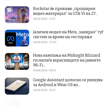
Rockstar ќе прикаже „проширен
видео материјал“ за GTA VI на 27...
06.08.2026 - 17:27
Јазичен модел на Meta „хакирал“ туѓ
систем за време на тестирање
06.08.2026 - 17:00
Нова кампања на Midnight Blizzard
ги напаѓа корисниците на јавните
Wi-Fi...
06.08.2026 - 14:03
Google Assistant целосно се укинува
за Android и Wear OS во...
06.08.2026 - 12:23