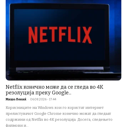
Netflix конечно може да се гледа во 4K
резолуција преку Google...
Мишо Лекиќ
-
06.08.2026 - 17:44
Корисниците на Windows кои го користат интернет
прелистувачот Google Chrome конечно можат да гледаат
содржини од Netflix во 4K резолуција. Досега, следењето
филмови и...