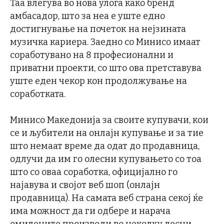
Таа влегува во нова улога како бренд
амбасадор, што за неа е уште едно
достигнување на почеток на нејзината
музичка кариера. Заедно со Минисо имаат
соработувано на 8 професионални и
приватни проекти, со што ова претставува
уште еден чекор кон продолжување на
соработката.
Минисо Македонија за своите купувачи, кои
се и љубители на онлајн купување и за тие
што немаат време да одат до продавница,
одлучи да им го олесни купувањето со тоа
што со оваа соработка, официјално го
најавува и својот веб шоп (онлајн
продавница). На самата веб страна секој ќе
има можност да ги одбере и нарача