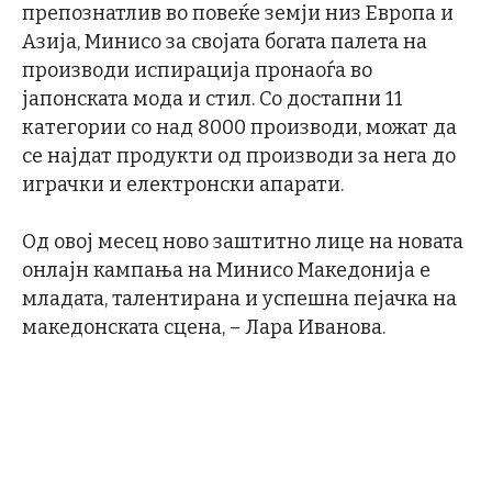
препознатлив во повеќе земји низ Европа и
Азија, Минисо за својата богата палета на
производи испирација пронаоѓа во
јапонската мода и стил. Со достапни 11
кaтегории со над 8000 производи, можат да
се најдат продукти од производи за нега до
играчки и електронски апарати.
Од овој месец ново заштитно лице на новата
онлајн кампања на Минисо Македонија е
младата, талентирана и успешна пејачка на
македонската сцена, – Лара Иванова.