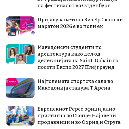
на фестивалот во Олденбург
Пријавувањето за Виз Ер Скопски
маратон 2026 е во полн ек
Македонски студенти по
архитектура како дел од
делегацијата на Saint-Gobain го
посети Експо 2027 Плејграунд
Најголемата спортска сала во
Македонија станува Т Арена
Европскиот Pepco официјално
пристигна во Скопје: Најавени
продавници и во Охрид и Струга