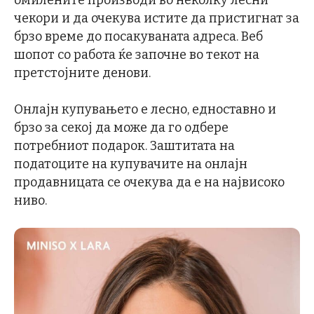
омилените производи во неколку лесни
чекори и да очекува истите да пристигнат за
брзо време до посакуваната адреса. Веб
шопот со работа ќе започне во текот на
претстојните денови.
Онлајн купувањето е лесно, едноставно и
брзо за секој да може да го одбере
потребниот подарок. Заштитата на
податоците на купувачите на онлајн
продавницата се очекува да е на највисоко
ниво.