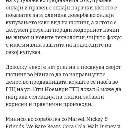
на купување во продавница со купување
онлајн и правење онлајн нарачки. Истото е
показател за зголемена доверба во онлајн
купувањето како вид на шопинг, а истото е
делумен резултат поради модерниот начин
на живот и новите технологии, чијшто фокус
е максимална заштита на податоците на
секој купувач.
Доколку некој е нетрпелив и посакува својот
шопинг во Минисо да го направи уште
денес, во продавницата, којашто се наоѓа во
ГТЦ на ул. 13ти Ноември ГТЦ локал 6 може да
направи селекција на слатки, забавни
корисни и практични производи.
Минисо, во соработка со Marvel, Mickey &
Friends, We Bare Bears, Coca Cola, Walt Disney и