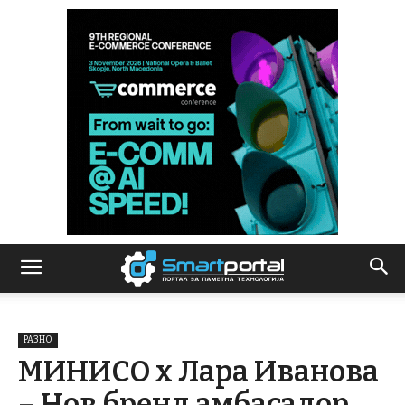
РАЗНО
МИНИСО х Лара Иванова
– Нов бренд амбасадор