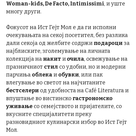
Woman-kids, De Facto, Intimissimi
, и уште
многу други.
Фокусот на Ист Гејт Мол е да ги исполни
очекувањата на секој посетител, без разлика
дали секоја од желбите содржи
подароци
за
најблиските, зголемување на личната
колекција на
накит
и
очила
, освежување на
празничниот
стил
со удобни, но и модерни
парчиња
облека
и
обувки
, или пак
влегување во светот на најчитаните
бестселери
од удобноста на Café Literatura и
впуштање во вистинско
гастрономско
уживање
со семејството и пријателите, со
вкусните специјалитети преку
разновидниот кулинарски избор во Ист Гејт
Мол.