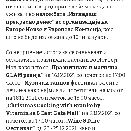
низ шопинг коридорите веќе може да се
ужива и во
изложбата ,,Изгледаш
прекрасно денес” во организација на
Europe House
и Европска Комисија
, која
што ќе биде изложена до 10ти јануари.
Со нетрпение исто така се очекуваат и
останатите празнични настани во Ист Гејт
Мол, како што се „
Празничната и магична
GLAM ревија
“ на 16.12.2021 со почеток во 17:00
часот, „
Музички танцов фестивал
“за сите
дечиња како најмлади посетители на молот,
на 18.12.2021 со почеток во 13:00 часот,
„
Christmas Cooking with Branko by
Vitaminka & East Gate Mall
“ на 23.12.2021 со
почеток во 17:00 часот, „
Wine & Dine
Фестивал
“ од 23.-25.12.2021, како и