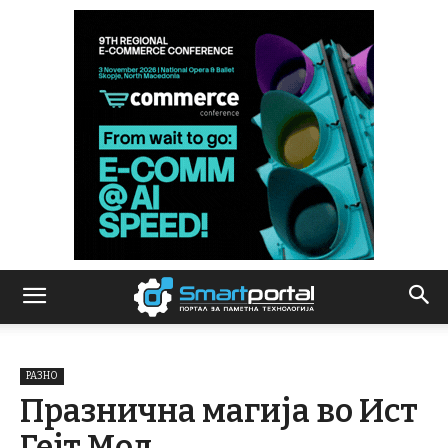
РАЗНО
Празнична магија во Ист
Гејт Мол