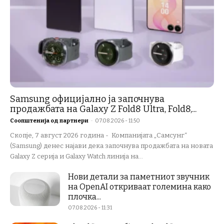
Samsung официјално ја започнува
продажбата на Galaxy Z Fold8 Ultra, Fold8,...
Соопштенија од партнери
-
07.08.2026 - 11:50
Скопје, 7 август 2026 година - Компанијата „Самсунг“
(Samsung) денес најави дека започнува продажбата на новата
Galaxy Z серија и Galaxy Watch линија на...
Нови детали за паметниот звучник
на OpenAI откриваат големина како
плочка...
07.08.2026 - 11:31