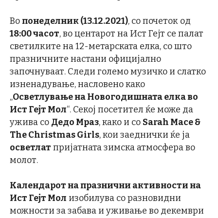
Во
понеделник (13.12.2021)
, со почеток од
18:00 часот
, во центарот на Ист Гејт се палат
светилките на 12-метарската елка, со што
празничните настани официјално
започнуваат. Следи големо музичко и слатко
изненадување, насловено како
„
Осветлување на Новогодишната елка во
Ист Гејт Мол
“. Секој посетител ќе може да
ужива со
Дедо Мраз
, како и со
Sarah Mace &
The Christmas Girls
, кои заеднички ќе ја
осветлат
пријатната зимска атмосфера во
молот.
Календарот на празнични активности на
Ист Гејт Мол
изобилува со разновидни
можности за забава и уживање во декември