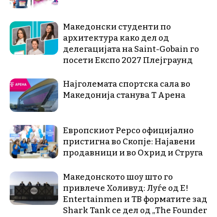
Македонски студенти по
архитектура како дел од
делегацијата на Saint-Gobain го
посети Експо 2027 Плејграунд
Најголемата спортска сала во
Македонија станува Т Арена
Европскиот Pepco официјално
пристигна во Скопје: Најавени
продавници и во Охрид и Струга
Македонското шоу што го
привлече Холивуд: Луѓе од E!
Entertainmen и ТВ форматите зад
Shark Tank се дел од „The Founder