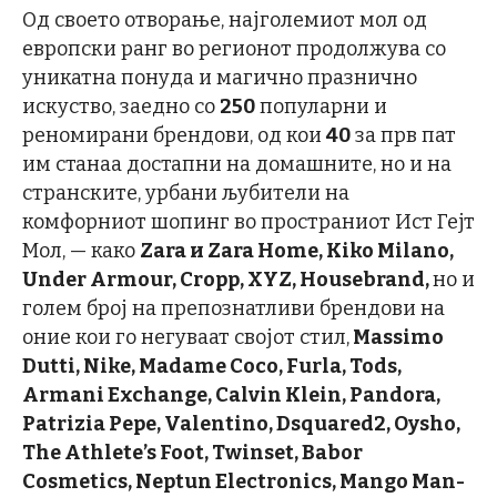
Од своето отворање, најголемиот мол од
европски ранг во регионот продолжува со
уникатна понуда и магично празнично
искуство, заедно со
250
популарни и
реномирани брендови, од кои
40
за прв пат
им станаа достапни на домашните, но и на
странските, урбани љубители на
комфорниот шопинг во пространиот Ист Гејт
Мол, — како
Zara и Zara Home, Kiko Milano,
Under Armour, Cropp, XYZ, Housebrand,
но и
голем број на препознатливи брендови на
оние кои го негуваат својот стил,
Massimo
Dutti, Nike, Madame Coco, Furla, Tods,
Armani Exchange, Calvin Klein, Pandora,
Patrizia Pepe, Valentino, Dsquared2, Oysho,
The Athlete’s Foot, Twinset, Babor
Cosmetics, Neptun Electronics, Mango Man-