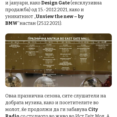
и јануари, како
Design Gate
(ексклузивна
продажба) од 15.-20.12.2021, како и
уникатниот „
Unview the new – by
BMW
“настан (25.12.2021).
Оваа празнична сезона, сите слушатели на
добрата музика, како и посетителите во
молот, ќе продолжи да ги забавува
City
Radio
со студиото во живо во Ист Гејт Мол. А