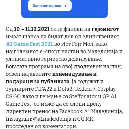
Од
10. – 11.12.2021
сите фанови на
гејмингот
имаат шанса да бидат дел од единствениот
А1 Game Fest 2021
во Ист Гејт Мол, како
најголемиот е-спорт настан во Македонија и
ултимативно гејмерско доживување.
Богатата програма на овој дводневен настан,
освен најавените
изненадувања и
подароци за публиката
, ја содржат и
турнирите FIFA22 и Dota2, Tekken 7, Cosplay,
CS:GO, како и гејмање со Steffonator и GP. A1
Game Fest-от може да се следи преку
директен пренос на Facebook: А1 Македонија,
Instagram: @a1makedonija и GG.MK,
проследен од коментатори.