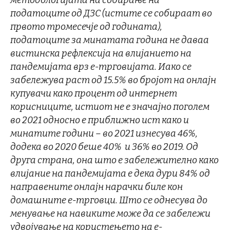
податоците од ДЗС (истите се собираат во
првото тромесечје од годината),
податоците за минатата година не даваа
вистинска рефлексија на влијанието на
пандемијата врз е-трговијата. Иако се
забележува раст од 15.5% во бројот на онлајн
купувачи како процент од интернет
корисниците, истиот не е значајно поголем
во 2021 односно е приближно ист како и
минатите години – во 2021 изнесува 46%,
додека во 2020 беше 40% и 36% во 2019. Од
друга страна, она што е забележително како
влијание на пандемијата е дека дури 84% од
направените онлајн нарачки биле кон
домашните е-трговци. Што се однесува до
менување на навиките може да се забележи
удвојување на користењето на е-