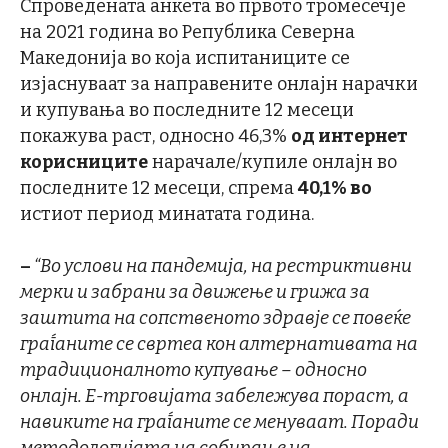
Спроведената анкета во првото тромесечје
на 2021 година во Република Северна
Македонија во која испитаниците се
изјаснуваат за направените онлајн нарачки
и купувања во последните 12 месеци
покажува раст, односно 46,3%
од интернет
корисниците
нарачале/купиле онлајн во
последните 12 месеци, спрема
40,1% во
истиот период минатата година.
–
“Во услови на пандемија, на рестриктивни
мерки и забрани за движење и грижа за
заштита на сопственото здравје се повеќе
граѓаните се свртеа кон алтернативата на
традиционалното купување – односно
онлајн. Е-трговијата забележува пораст, а
навиките на граѓаните се менуваат. Поради
методологијата на собирање на