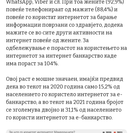
WhatsApp, Viber и сл. При тоа жените (92,9%)
повеќе телефонираат од мажите (88,4%) и
повеќе го користат интернетот за барање
информации поврзани со здравјето, додека
мажите се во сите други активности на
интернет повеќе од жените. За
одбележување е порастот на користењето на
интернетот за интернет банкарство каде
има пораст за 104%.
Овој раст е мошне значаен, имајќи предвид
дека во текот на 2020 година само 15,2% од
населението го користело интернетот за е-
банкарство, а во текот на 2021 година бројот
се зголемува двојно и 31,1% од населението
го користи интернетот за е-банкарство.