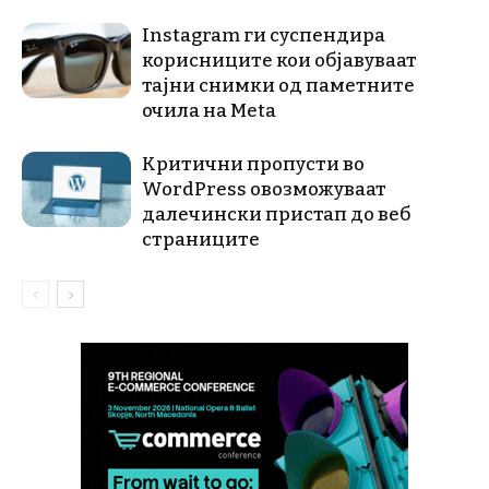
Instagram ги суспендира
корисниците кои објавуваат
тајни снимки од паметните
очила на Meta
Критични пропусти во
WordPress овозможуваат
далечински пристап до веб
страниците