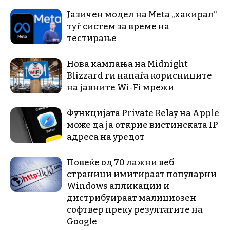
Јазичен модел на Meta „хакирал“
туѓ систем за време на
тестирање
Нова кампања на Midnight
Blizzard ги напаѓа корисниците
на јавните Wi-Fi мрежи
Функцијата Private Relay на Apple
може да ја открие вистинската IP
адреса на уредот
Повеќе од 70 лажни веб
страници имитираат популарни
Windows апликации и
дистрибуираат малициозен
софтвер преку резултатите на
Google