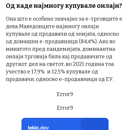
Од каде најмногу купувале онлајн?
Она што е особено значајно за е-трговците е
дека Македонците најмногу онлајн
купувале од продавачи од земјата, односно
од домашни е-продавници (84,4%). Ако во
минатото пред пандемијата, доминантна
онлајн трговија била кај продавачите од
другиот дел на светот, во 2021 година тоа
учество е 17,9% и 12,5% купувале од
продавачи, односно е-продавници од ЕУ.
Error9
Error9