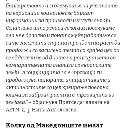
банкарството и зголемување на учеството
на корисници кои се повеќе бараат
информации за производи и услуги онлајн.
Сепак како што речиси секогаш посочуваме
ова не е доволно и понатаму ќе работиме со
сите засегнати страни трендот на раст да
продолжи со засилено темпо со крајна цел да
се оддалечиме од дното на рангирањето во
компаративната анализа со европските
земји. Асоцијацијата за е-трговија ги
продолжува напорите, иницијативите и
активностите со цел креирање поволна
клима за забрзан раст на е-трговијата во
земјава.”
– објаснува Претседателката на
АЕТМ, д-р Нина Ангеловска.
Колку од Македонците имаат