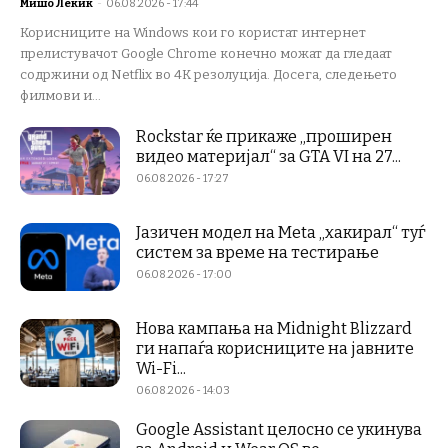
Мишо Лекиќ
-
06.08.2026 - 17:44
Корисниците на Windows кои го користат интернет
прелистувачот Google Chrome конечно можат да гледаат
содржини од Netflix во 4K резолуција. Досега, следењето
филмови и...
Rockstar ќе прикаже „проширен
видео материјал“ за GTA VI на 27...
06.08.2026 - 17:27
Јазичен модел на Meta „хакирал“ туѓ
систем за време на тестирање
06.08.2026 - 17:00
Нова кампања на Midnight Blizzard
ги напаѓа корисниците на јавните
Wi-Fi...
06.08.2026 - 14:03
Google Assistant целосно се укинува