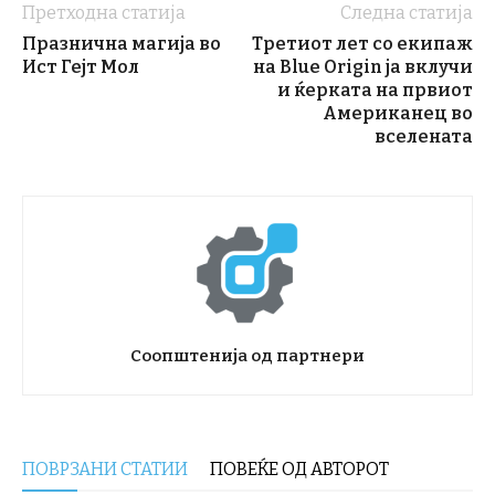
Претходна статија
Следна статија
Празнична магија во
Третиот лет со екипаж
Ист Гејт Мол
на Blue Origin ја вклучи
и ќерката на првиот
Американец во
вселената
Соопштенија од партнери
ПОВРЗАНИ СТАТИИ
ПОВЕЌЕ ОД АВТОРОТ