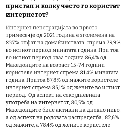
пристап и колку често го користат
интернетот?
Интернет пенетрацијата во првото
тримесечје од 2021 година е зголемена на
83,7% опфат на домаќинствата, спрема 79,9%
во истиот период минатата година. При тоа
во истиот период оваа година 86,4% од
Македонците на возраст 15-74 години
користеле интернет спрема 81,4% минатата
година. Притоа 87,8% од мажите користеле
интернет спрема 85,1% од жените во истиот
период. Од аспект на секојдневната
употреба на интернетот, 80,5% од
Македонците биле активни на дневно ниво,
а од аспект на родовата распределба, 82,6%
од мажите, а 78,4% од жените користеле