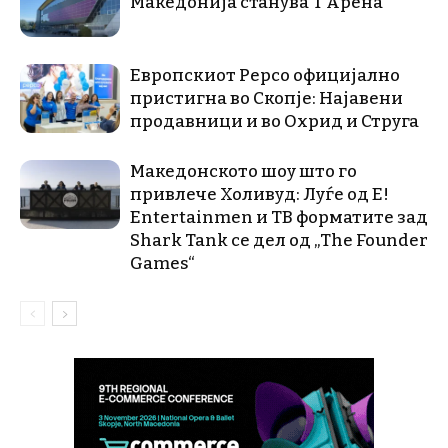
Македонија станува Т Арена
Европскиот Pepco официјално
пристигна во Скопје: Најавени
продавници и во Охрид и Струга
Македонското шоу што го
привлече Холивуд: Луѓе од E!
Entertainmen и ТВ форматите зад
Shark Tank се дел од „The Founder
Games“