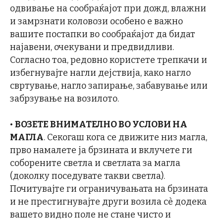
одвивање на сообраќајот при дожд, влажни
и замрзнати коловози особено е важно
вашите постапки во сообраќајот да бидат
најавени, очекувани и предвидливи.
Согласно тоа, редовно користете трепкачи и
избегнувајте нагли дејствија, како нагло
свртување, нагло запирање, забавување или
забрзување на возилото.
•
ВОЗЕТЕ ВНИМАТЕЛНО ВО УСЛОВИ НА
МАГЛА
. Секогаш кога се движите низ магла,
прво намалете ја брзината и вклучете ги
соборените светла и светлата за магла
(доколку поседувате такви светла).
Почитувајте ги ограничувањата на брзината
и не престигнувајте други возила сè додека
вашето видно поле не стане чисто и