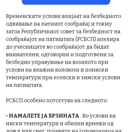
Временските услови влијаат на безбедното
одвивање на патниот сообраќај и токму
затоа Републичкиот совет за безбедност на
сообраќајот на патиштата (РСБСП) апелира
до учесниците во сообраќајот да бидат
внимателни, одговорни и подготвени за
безбедно управување на возилото при
услови на влажни коловози и пониски
температури при есенски и зимски услови
на патиштата.
РСБСП особено потсетува на следното:
•
НАМАЛЕТЕ ЈА БРЗИНАТА
. Во услови на
ниски температури и обилни врнежи од
дожд или снег, појавите на голомразица на