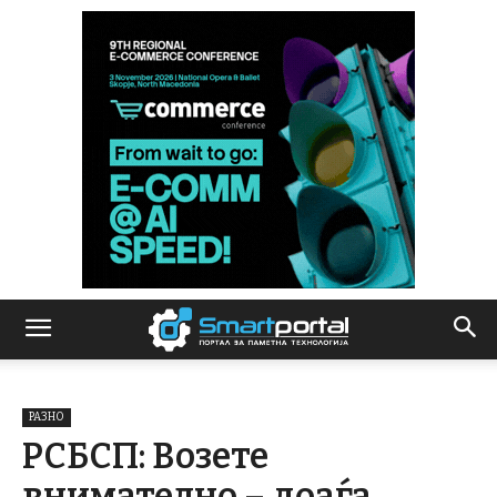
РАЗНО
РСБСП: Возете
внимателно – доаѓа