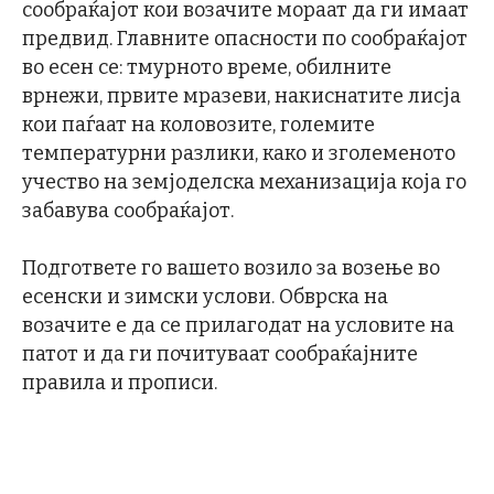
сообраќајот кои возачите мораат да ги имаат
предвид. Главните опасности по сообраќајот
во есен се: тмурното време, обилните
врнежи, првите мразеви, накиснатите лисја
кои паѓаат на коловозите, големите
температурни разлики, како и зголеменото
учество на земјоделска механизација која го
забавува сообраќајот.
Подгответе го вашето возило за возење во
есенски и зимски услови. Обврска на
возачите е да се прилагодат на условите на
патот и да ги почитуваат сообраќајните
правила и прописи.