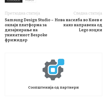
ОЗНАКИ
РСБСП
Претходна статија
Следна статија
Samsung Design Studio –
Нова населба во Киев е
онлајн платформа за
како направена од
дизајнирање на
Lego коцки
уникатниот Bespoke
фрижидер
Соопштенија од партнери