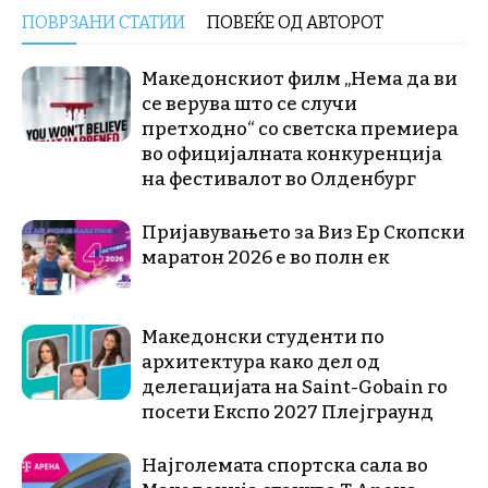
ПОВРЗАНИ СТАТИИ
ПОВЕЌЕ ОД АВТОРОТ
Македонскиот филм „Нема да ви
се верува што се случи
претходно“ со светска премиера
во официјалната конкуренција
на фестивалот во Олденбург
Пријавувањето за Виз Ер Скопски
маратон 2026 е во полн ек
Македонски студенти по
архитектура како дел од
делегацијата на Saint-Gobain го
посети Експо 2027 Плејграунд
Најголемата спортска сала во