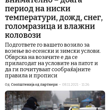
период на ниски
температури, дожд, снег,
голомразица и влажни
коловози
Подгответе го вашето возило за
возење во есенски и зимски услови.
Обврска на возачите е да се
прилагодат на условите на патот и
да ги почитуваат сообраќајните
правила и прописи
Од
Соопштенија од партнери
-
08.11.2021 - 11:26