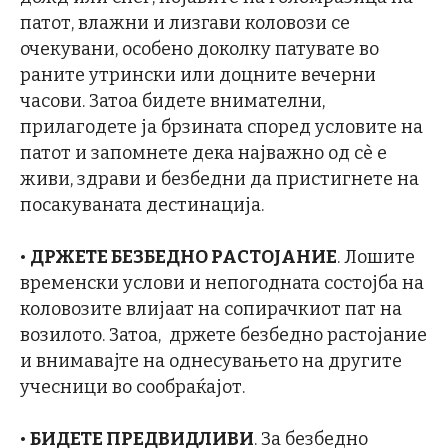
патот, влажни и лизгави коловози се
очекувани, особено доколку патувате во
раните утрински или доцните вечерни
часови. Затоа бидете внимателни,
прилагодете ја брзината според условите на
патот и запомнете дека најважно од сѐ е
живи, здрави и безбедни да пристигнете на
посакуваната дестинација.
•
ДРЖЕТЕ БЕЗБЕДНО РАСТОЈАНИЕ
. Лошите
временски услови и непогодната состојба на
коловозите влијаат на сопирачкиот пат на
возилото. Затоа, држете безбедно растојание
и внимавајте на однесувањето на другите
учесници во сообраќајот.
•
БИДЕТЕ ПРЕДВИДЛИВИ
. За безбедно