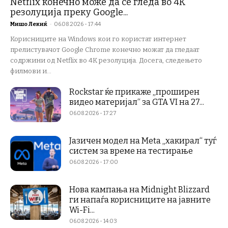
Netflix конечно може да се гледа во 4K
резолуција преку Google...
Мишо Лекиќ
-
06.08.2026 - 17:44
Корисниците на Windows кои го користат интернет
прелистувачот Google Chrome конечно можат да гледаат
содржини од Netflix во 4K резолуција. Досега, следењето
филмови и...
Rockstar ќе прикаже „проширен
видео материјал“ за GTA VI на 27...
06.08.2026 - 17:27
Јазичен модел на Meta „хакирал“ туѓ
систем за време на тестирање
06.08.2026 - 17:00
Нова кампања на Midnight Blizzard
ги напаѓа корисниците на јавните
Wi-Fi...
06.08.2026 - 14:03