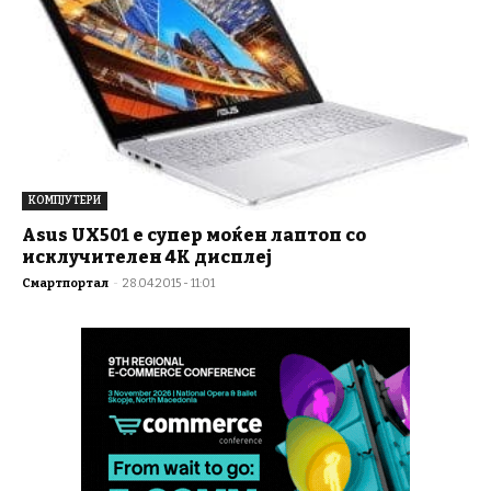
КОМПЈУТЕРИ
Asus UX501 е супер моќен лаптоп со
исклучителен 4K дисплеј
Смартпортал
-
28.04.2015 - 11:01