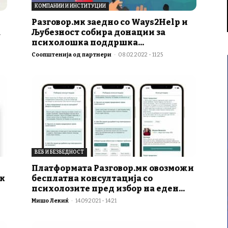
КОМПАНИИ И ИНСТИТУЦИИ
Разговор.мк заедно со Ways2Help и
а
Љубезност собира донации за
психолошка поддршка...
Соопштенија од партнери
-
08.02.2022 - 11:25
ВЕБ И БЕЗБЕДНОСТ
Платформата Разговор.мк овозможи
к
бесплатна консултација со
психолозите пред избор на еден...
Мишо Лекиќ
-
14.09.2021 - 14:21