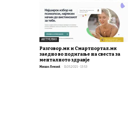
АКТУЕЛНО
Разговор.мк и Смартпортал.мк
заедно во подигање на свеста за
менталното здравје
Мишо Лекиќ
-
11.05.2021 - 13:53