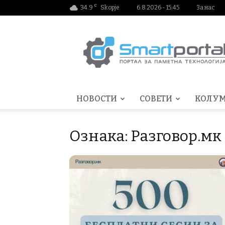
C
34.9
Skopje
6.8.2026 - 15:45
За нас
Smartportal.mk
НОВОСТИ
СОВЕТИ
КОЛУ
Ознака: Разговор.мк