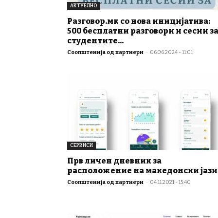
АКТУЕЛНО
Разговор.мк со нова иницијатива:
500 бесплатни разговори и сесии з
студентите...
Соопштенија од партнери
-
06.06.2024 - 11:01
СЕРВИСИ
Прв личен дневник за
расположение на македонски јази
Соопштенија од партнери
-
04.11.2021 - 15:40