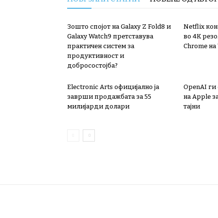
Зошто спојот на Galaxy Z Fold8 и
Netflix ко
Galaxy Watch9 претставува
во 4K резо
практичен систем за
Chrome на
продуктивност и
добросостојба?
Electronic Arts официјално ја
OpenAI ги
заврши продажбата за 55
на Apple з
милијарди долари
тајни