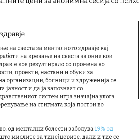
апните цени за анонимна сесија со псих
здравје
ње на свеста за менталното здравје кај
 работи на кревање на свеста за оние кои
дравје кое резултирало со промена во
сти, проекти, настани и обуки за
 на организации, болници и здруженија се
 јавност и да ја запознаат со
равствениот систем игра значајна улога
ренување на стигмата која постои во
во, од ментални болести заболува
19% од
 што мислите за тинејџерите, дали и тие се