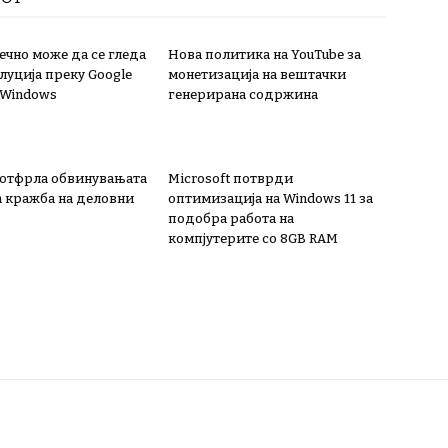
нечно може да се гледа
Нова политика на YouTube за
луција преку Google
монетизација на вештачки
 Windows
генерирана содржина
 отфрла обвинувањата
Microsoft потврди
а кражба на деловни
оптимизација на Windows 11 за
подобра работа на
компјутерите со 8GB RAM