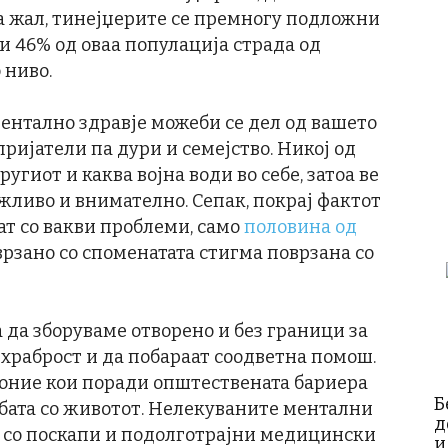
За жал, тинејџерите се премногу подложни
и 46% од оваа популација страда од
 ниво.
 ментално здравје можеби се дел од вашето
 пријатели па дури и семејство. Никој од
ругиот и каква војна води во себе, затоа ве
жливо и внимателно. Сепак, покрај фактот
аат со вакви проблеми, само
половина од
врзано со споменатата стигма поврзана со
а да зборуваме отворено и без граници за
 храброст и да побараат соодветна помош.
е оние кои поради општествената бариера
Б
рбата со животот. Нелекуваните ментални
д
 со поскапи и подолготрајни медицински
и