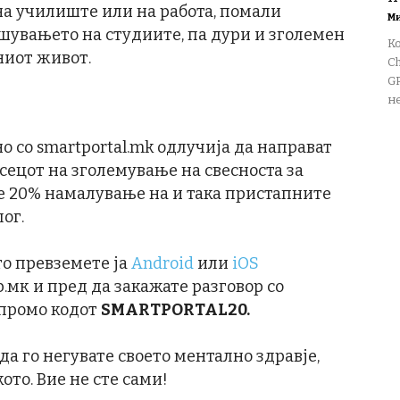
а училиште или на работа, помали
М
шувањето на студиите, па дури и зголемен
К
ниот живот.
Ch
GP
не
о со smartportal.mk одлучија да направат
есецот на зголемување на свесноста за
е 20% намалување на и така пристапните
лог.
то превземете ја
Android
или
iOS
.мк и пред да закажате разговор со
 промо кодот
SMARTPORTAL20.
да го негувате своето ментално здравје,
ото. Вие не сте сами!