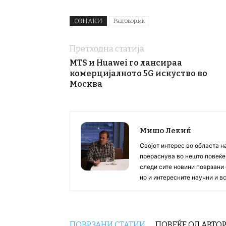
ОЗНАКИ
Разговор.мк
Претходна статија
MTS и Huawei го лансираа
комерцијалното 5G искуство во
Москва
Мишо Лекиќ
Својот интерес во областа н
прераснува во нешто повеќе, 
следи сите новини поврзани 
но и интересните научни и 
ПОВРЗАНИ СТАТИИ
ПОВЕЌЕ ОД АВТО