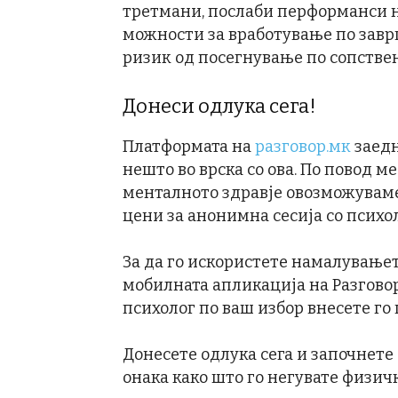
третмани, послаби перформанси н
можности за вработување по завр
ризик од посегнување по сопстве
Донеси одлука сега!
Платформата на
разговор.мк
заедн
нешто во врска со ова. По повод м
менталното здравје овозможувам
цени за анонимна сесија со психо
За да го искористете намалување
мобилната апликација на Разговор
психолог по ваш избор внесете го
Донесете одлука сега и започнете 
онака како што го негувате физичк