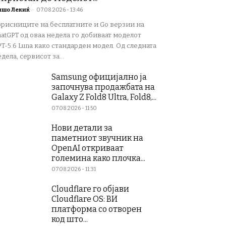
ишо Лекиќ
-
07.08.2026 - 13:46
орисниците на бесплатните и Go верзии на
atGPT од оваа недела го добиваат моделот
T-5.6 Luna како стандарден модел. Од следната
дела, сервисот за...
Samsung официјално ја
започнува продажбата на
Galaxy Z Fold8 Ultra, Fold8,...
07.08.2026 - 11:50
Нови детали за
паметниот звучник на
OpenAI откриваат
големина како плочка...
07.08.2026 - 11:31
Cloudflare го објави
Cloudflare OS: ВИ
платформа со отворен
код што...