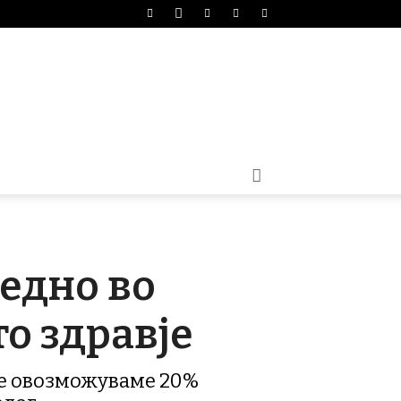
аедно во
о здравје
је овозможуваме 20%