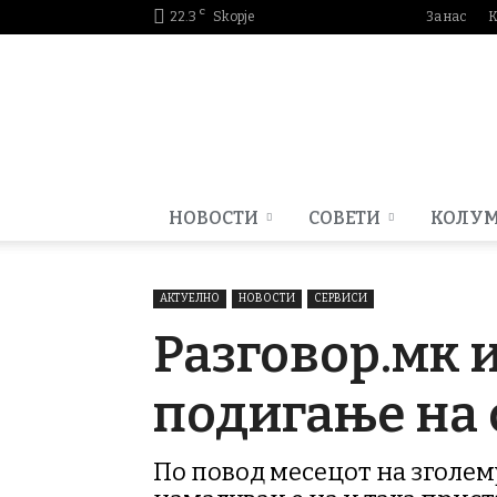
C
22.3
Skopje
За нас
К
Smartportal.mk
НОВОСТИ
СОВЕТИ
КОЛУ
АКТУЕЛНО
НОВОСТИ
СЕРВИСИ
Разговор.мк 
подигање на 
По повод месецот на зголем