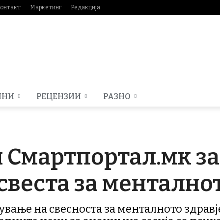
онтакт
Маркетинг
Редакција
МНИ
РЕЦЕНЗИИ
РАЗНО
и Смартпортал.мк з
свеста за менталнот
ување на свесноста за менталното здрав