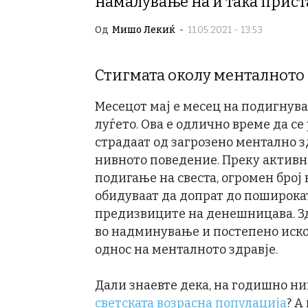
намалување на и така прист
Од
Мишо Лекиќ
-
11.05.2021 - 13:53
Стигмата околу менталното 
Месецот мај е месец на подигнува
луѓето. Ова е одлично време да се
страдаат од загрозено ментално з
нивното поведение. Преку активно
подигање на свеста, огромен број
обидуваат да допрат до пошироката
предизвиците на денешницава. Зд
во надминување и постепено иско
однос на менталното здравје.
Дали знаевте дека, на годишно ни
светската возрасна популација
? А