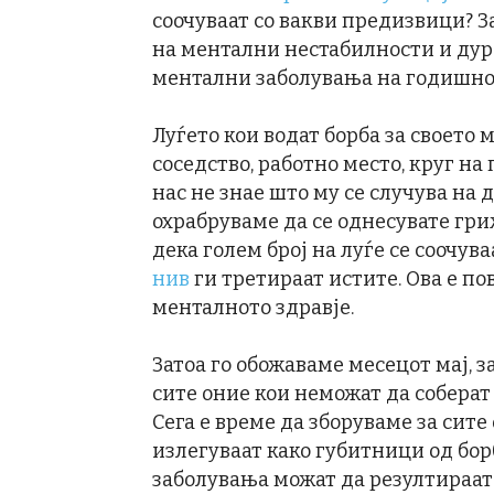
соочуваат со вакви предизвици? 
на ментални нестабилности и дур
ментални заболувања на годишно
Луѓето кои водат борба за своето
соседство, работно место, круг на
нас не знае што му се случува на д
охрабруваме да се однесувате гри
дека голем број на луѓе се соочув
нив
ги третираат истите. Ова е по
менталното здравје.
Затоа го обожаваме месецот мај, з
сите оние кои неможат да соберат
Сега е време да зборуваме за сит
излегуваат како губитници од бо
заболувања можат да резултираат