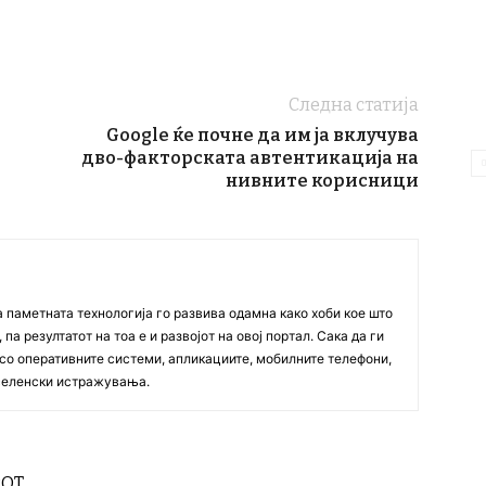
Следна статија
Google ќе почне да им ја вклучува
дво-факторската автентикација на
нивните корисници
а паметната технологија го развива одамна како хоби кое што
па резултатот на тоа е и развојот на овој портал. Сака да ги
со оперативните системи, апликациите, мобилните телефони,
вселенски истражувања.
РОТ