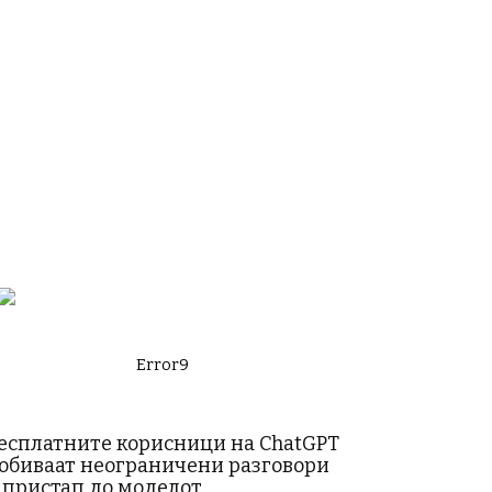
Error9
есплатните корисници на ChatGPT
обиваат неограничени разговори
 пристап до моделот...