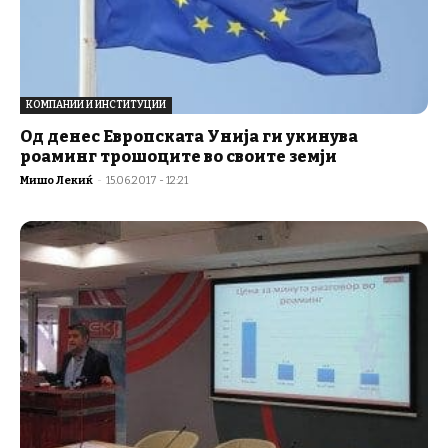
КОМПАНИИ И ИНСТИТУЦИИ
Од денес Европската Унија ги укинува
роаминг трошоците во своите земји
Мишо Лекиќ
-
15.06.2017 - 12:21