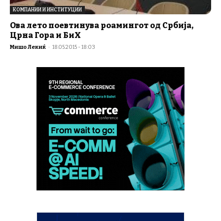
КОМПАНИИ И ИНСТИТУЦИИ
Ова лето поевтинува роамингот од Србија,
Црна Гора и БиХ
Мишо Лекиќ
-
18.05.2015 - 18:03