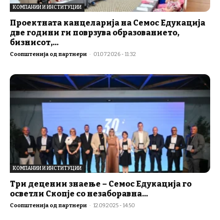
КОМПАНИИ И ИНСТИТУЦИИ
Проектната канцеларија на Семос Едукација
две години ги поврзува образованието,
бизнисот,...
Соопштенија од партнери
-
01.07.2026 - 11:32
КОМПАНИИ И ИНСТИТУЦИИ
Три децении знаење – Семос Едукација го
осветли Скопје со незаборавна...
Соопштенија од партнери
-
12.09.2025 - 14:50