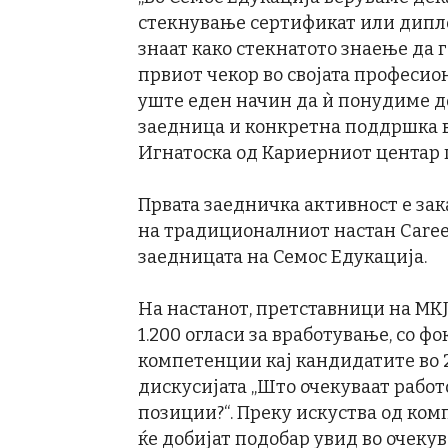
стекнување сертификат или дипло
знаат како стекнатото знаење да 
првиот чекор во својата професио
уште еден начин да ѝ понудиме 
заедница и конкретна поддршка в
Игнатоска од Кариерниот центар 
Првата заедничка активност е зака
на традиционалниот настан Career
заедницата на Семос Едукација.
На настанот, претставници на MKJ
1.200 огласи за вработување, со ф
компетенции кај кандидатите во 2
дискусијата „Што очекуваат рабо
позиции?“. Преку искуства од ко
ќе добијат подобар увид во очекув