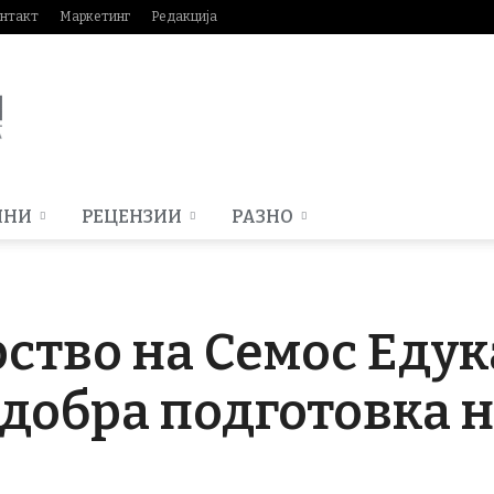
нтакт
Маркетинг
Редакција
МНИ
РЕЦЕНЗИИ
РАЗНО
ство на Семос Едук
одобра подготовка н