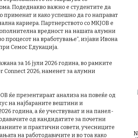
ма. Подеднакво важно е студентите да
го применат и како успешно да го направат
нална кариера. Партнерството со MKJOB е
дополнителна вредност на нашата алумни
о процесот на вработување“, изјави Ивона
при Семос Едукација.
жана за 16 јули 2026 година, во рамките
 Connect 2026, наменет за алумни
OB ќе презентираат анализа на повеќе од
окус на најбараните вештини и
026 година, а ќе учествуваат и на панел-
тодавачите од кандидатите за почетни
мпаниите и практични совети, учесниците
N
ањата на работодавачите и во тоа како