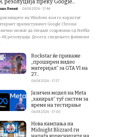
K резолуција преку Google...
ишо Лекиќ
-
06.08.2026 - 17:44
орисниците на Windows кои го користат
нтернет прелистувачот Google Chrome
нечно можат да гледаат содржини од Netflix
о 4K резолуција. Досега, следењето филмови
.
Rockstar ќе прикаже
„проширен видео
материјал“ за GTA VI на
27...
06.08.2026 - 17:27
Јазичен модел на Meta
„хакирал“ туѓ систем за
време на тестирање
06.08.2026 - 17:00
Нова кампања на
Midnight Blizzard ги
напаѓа корисниците на