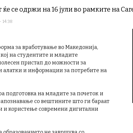
ќе се одржи на 16 јули во рамките на Car
- 14:38
форма за вработување во Македонија,
 кој на студентите и младите
олесен пристап до можности за
 алатки и информации за потребите на
ра подготовка на младите за почеток и
 запознавање со вештините што ги бараат
ти и користење современи дигитални
а образованието не завршува со