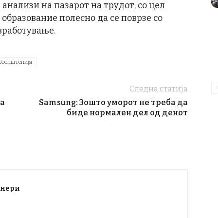
анализи на пазарот на трудот, со цел
 образование полесно да се поврзе со
вработување.
Соопштенија
Следна статија
та
Samsung: Зошто уморот не треба да
биде нормален дел од денот
тнери