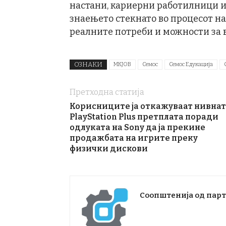
настани, кариерни работилници и 
знаењето стекнато во процесот на
реалните потреби и можности за 
ОЗНАКИ
MKJOB
Семос
Семос Едукација
Претходна статија
Корисниците ја откажуваат нивна
PlayStation Plus претплата поради
одлуката на Sony да ја прекине
продажбата на игрите преку
физички дискови
Соопштенија од пар