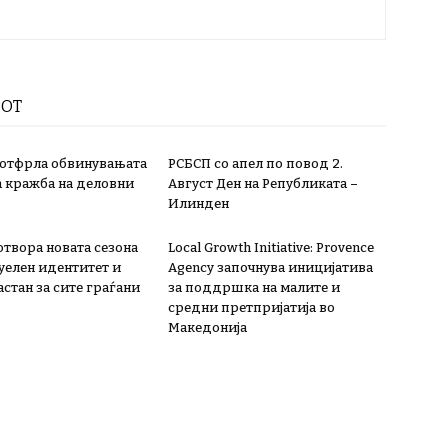
РОТ
 отфрла обвинувањата
РСБСП со апел по повод 2.
а кражба на деловни
Август Ден на Републиката –
Илинден
 отвора новата сезона
Local Growth Initiative: Provence
зуелен идентитет и
Agency започнува иницијатива
стан за сите граѓани
за поддршка на малите и
средни претпријатија во
Македонија