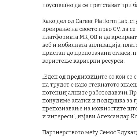
поуспешно да се претстават при б
Како дел од Career Platform Lab, 
креирање на своето прво CV, да се
платформата MKJOB и да креираат
веб и мобилната апликација, пла
пристап до препорачани огласи, 
користење кариерни ресурси.
„Еден од предизвиците со кои се 
на трудот е како стекнатото знае
потенцијалните работодавачи. Пр
понудиме алатки и поддршка за 
препознавање на можностите што
и интереси“, изјави Александар К
Партнерството меѓу Семос Едукац