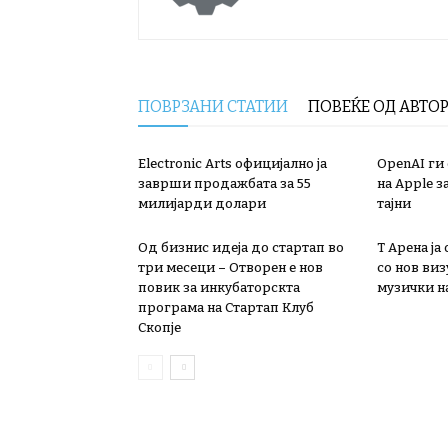
ПОВРЗАНИ СТАТИИ
ПОВЕЌЕ ОД АВТО
Electronic Arts официјално ја
OpenAI ги
заврши продажбата за 55
на Apple з
милијарди долари
тајни
Од бизнис идеја до стартап во
Т Арена ја
три месеци – Отворен е нов
со нов ви
повик за инкубаторскта
музички на
програма на Стартап Клуб
Скопје