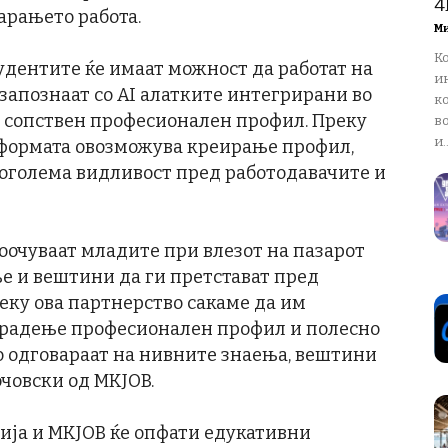
4
арањето работа.
М
К
студентите ќе имаат можност да работат на
и
 запознаат со AI алатките интегрирани во
ко
 сопствен професионален профил. Преку
в
и..
тформата овозможува креирање профил,
поголема видливост пред работодавачите и
соочуваат младите при влезот на пазарот
ње и вештини да ги претстават пред
еку ова партнерство сакаме да им
градење професионален профил и полесно
 одговараат на нивните знаења, вештини
очовски од MKJOB.
ија и MKJOB ќе опфати едукативни