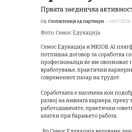
Првата заедничка активност 
Од
Соопштенија од партнери
-
08.07.2026 
Фото: Семос Едукација
Семос Едукација и MKJOB, AI плат
потпишаа договор за соработка со
професионалци ќе им овозможат п
вработување, практични кариерни
современиот пазар на трудот.
Соработката е насочена кон подоб
развој на нивната кариера, преку
работодавачите, практични сове
алатки при барањето работа.
„Во Семос Едукација веруваме дек