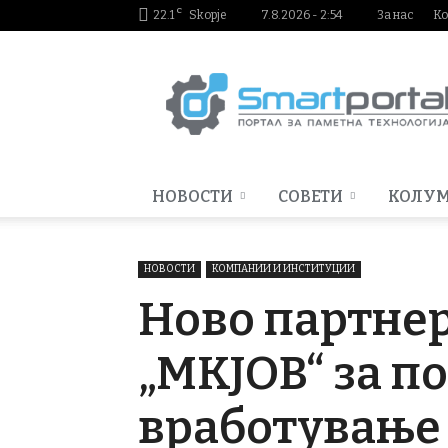
C
22.1
Skopje
7.8.2026 - 2:54
За нас
Ко
Smartportal.mk
НОВОСТИ
СОВЕТИ
КОЛУ
НОВОСТИ
КОМПАНИИ И ИНСТИТУЦИИ
Ново партнер
„MKJOB“ за п
вработување