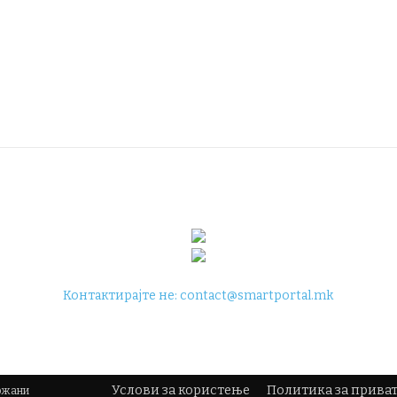
Контактирајте не:
contact@smartportal.mk
Услови за користење
Политика за прива
држани