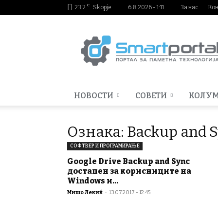
C
23.2
Skopje
6.8.2026 - 1:11
За нас
Ко
Smartportal.mk
НОВОСТИ
СОВЕТИ
КОЛУ
Ознака: Backup and 
СОФТВЕР И ПРОГРАМИРАЊЕ
Google Drive Backup and Sync
достапен за корисниците на
Windows и...
Мишо Лекиќ
-
13.07.2017 - 12:45