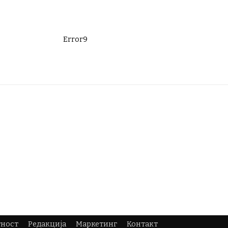
Error9
тност
Редакција
Маркетинг
Контакт