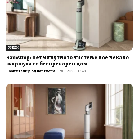
УРЕДИ
Samsung: Петминутното чистење кое некако
завршува со беспрекорен дом
Соопштенија од партнери
-
19.06.2026 - 13:48