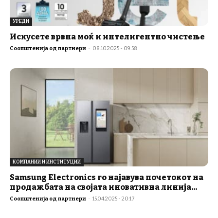
УРЕДИ
Искусете врвна моќ и интелигентно чистење
Соопштенија од партнери
-
08.10.2025 - 09:58
КОМПАНИИ И ИНСТИТУЦИИ
Samsung Electronics го најавува почетокот на
продажбата на својата иновативна линија...
Соопштенија од партнери
-
15.04.2025 - 20:17