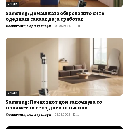
УРЕДИ
Samsung: Домашната обврска што сите
одеднаш сакаат да ја сработат
Соопштенија од партнери
-
09.06.2026 - 16:31
УРЕДИ
Samsung: Почистиот дом започнува со
попаметни секојдневни навики
Соопштенија од партнери
-
26.05.2026 - 12:11