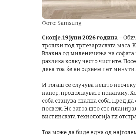
Фото: Samsung
Скопје, 19 јуни 2026 година
– Обич
трошки под трпезариската маса. К
Влакна од миленичиња на софата к
разлика колку често чистите. Пос
дека тоа ќе ви одземе пет минути.
И тогаш се случува нешто неочеку
напор, продолжувате понатаму. Хо
соба станува спална соба. Пред да
посвеж. Не затоа што сте планира
вистинската технологија ги отстр
Тоа може да биде една од најголе