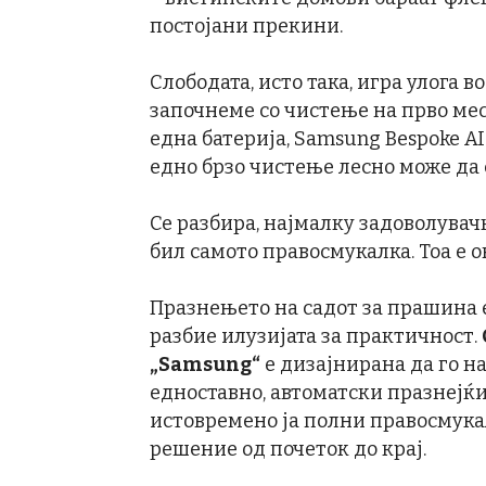
постојани прекини.
Слободата, исто така, игра улога 
започнеме со чистење на прво мес
една батерија, Samsung Bespoke AI
едно брзо чистење лесно може да 
Се разбира, најмалку задоволувач
бил самото правосмукалка. Тоа е о
Празнењето на садот за прашина 
разбие илузијата за практичност.
„Samsung“
е дизајнирана да го на
едноставно, автоматски празнејќи
истовремено ја полни правосмукал
решение од почеток до крај.