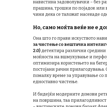
навистина задоволувачки – без ра
прашина, трошки по појадок или
чини дека се таложат насекаде о
Но, само моќта веќе не е д
Она што го прави искуството нави
за чистење со вештачка интелиге
2.0)
детектира различни средини з
моќноста на вшмукување и перфор
оптимизира користењето на батер
постојани рачни прилагодувања. 
помалку време за управување со п
едноставно чистење.
И бидејќи модерните домови ретко
нa површина, таа прилагодливост 
– вистинските домови бараат флек