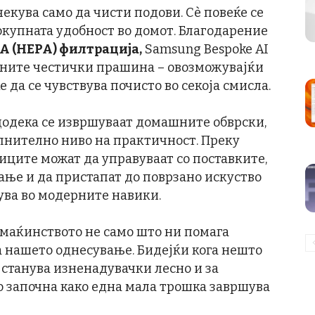
чекува само да чисти подови. Сè повеќе се
окупната удобност во домот. Благодарение
A (HEPA) филтрација,
Samsung Bespoke AI
фините честички прашина – овозможувајќи
 да се чувствува почисто во секоја смисла.
додека се извршуваат домашните обврски,
лнително ниво на практичност. Преку
иците можат да управуваат со поставките,
ање и да пристапат до поврзано искуство
ува во модерните навики.
омаќинството не само што ни помага
а нашето однесување. Бидејќи кога нешто
, станува изненадувачки лесно и за
о започна како една мала трошка завршува