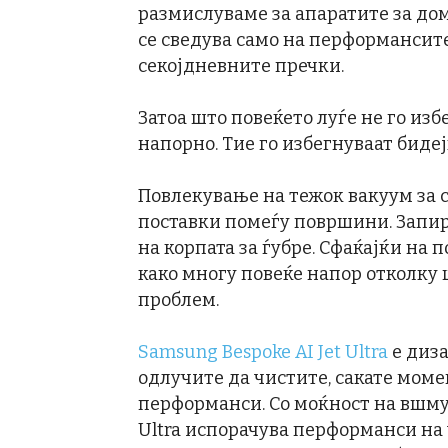
размислуваме за апаратите за дом
се сведува само на перформансите
секојдневните пречки.
Затоа што повеќето луѓе не го из
напорно. Тие го избегнуваат биде
Повлекување на тежок вакуум за 
поставки помеѓу површини. Запир
на корпата за ѓубре. Сфаќајќи на 
како многу повеќе напор отколку
проблем.
Samsung Bespoke AI Jet Ultra
е диза
одлучите да чистите, сакате моме
перформанси. Со моќност на вшмук
Ultra испорачува перформанси на