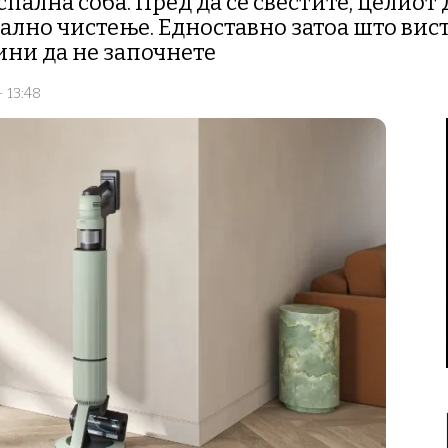
спална соба. Пред да се свестите, целиот
тално чистење. Едноставно затоа што вис
ини да не започнете
- 13:48