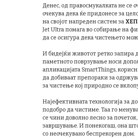
Денес, од правосмукалката не се о
очекува дека ќе придонесе за цел
на својот напреден систем за
ХEП
Jet Ultra помага во собирање на 
да се осигура дека чистењето може
И бидејќи животот ретко запира 
паметното поврзување носи допо
апликацијата SmartThings, корисн
да добиваат препораки за одржув
за чистење кој природно се вклоп
Најефективната технологија за д
подобро да чистиме. Таа го менув
се чини доволно лесно за почеток
завршување. И понекогаш, она шт
со неочекувано беспрекорен дом.