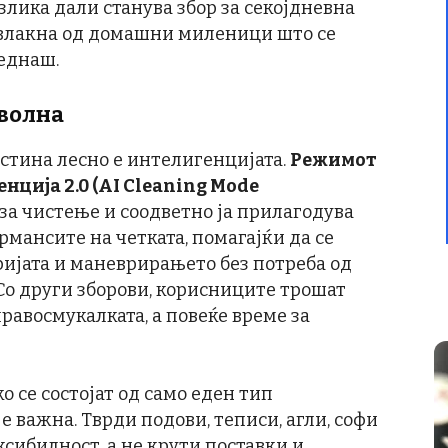
злика дали станува збор за секојдневна
 влакна од домашни миленици што се
деднаш.
оволна
стина лесно е интелигенцијата.
Режимот
нција 2.0 (AI Cleaning Mode
а чистење и соодветно ја прилагодува
мансите на четката, помагајќи да се
ијата и маневрирањето без потреба од
Со други зборови, корисниците трошат
равосмукалката, а повеќе време за
 се состојат од само еден тип
е важна. Тврди подови, теписи, агли, софи
сибилност, а не крути поставки и