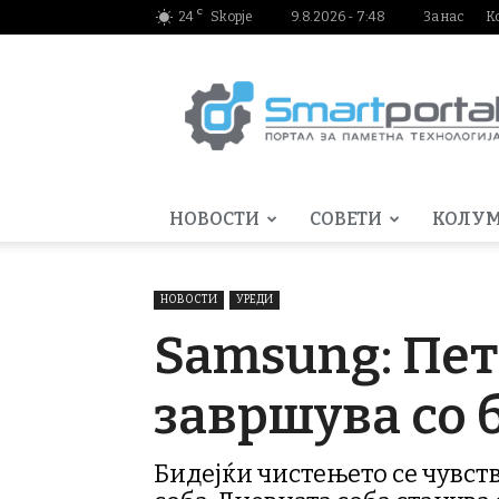
C
24
Skopje
9.8.2026 - 7:48
За нас
К
Smartportal.mk
НОВОСТИ
СОВЕТИ
КОЛУ
НОВОСТИ
УРЕДИ
Samsung: Пет
завршува со 
Бидејќи чистењето се чувст