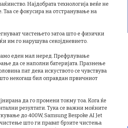
аќинство. Најдобрата технологија веќе не
. Таа се фокусира на отстранување на
бегнуваат чистењето затоа што е физички
јќи им го нарушува секојдневието.
само еден мал неред. Префрлување
ање да се наполни батеријата. Празнење
половина пат дека искуството се чувствува
 што некогаш бил оправдан првичниот
јнирана да го промени токму тоа. Кога ќе
нтални резултати. Тука се важни моќните
ување до 400W, Samsung Bespoke AI Jet
 чистење што ги прават брзите чистења