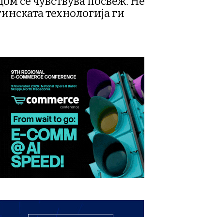
 дом се чувствува посвеж. Не
тинската технологија ги