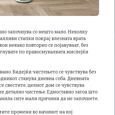
но започнува со нешто мало. Неколку
алливи стапки покрај влезната врата.
ои некако повторно се појавуваат, без
егнувате по правосмукалката мислејќи
вано. Бидејќи чистењето се чувствува без
дникот станува дневна соба. Дневната
 се свестите, целиот дом се чувствува
ле детално чистење. Едноставно затоа што
анила сите мали причини да не започнете.
мите промени во начинот на кој