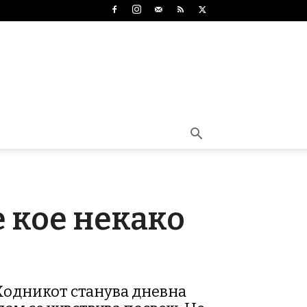
 кое некако
 Ходникот станува дневна