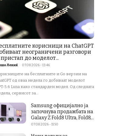
есплатните корисници на ChatGPT
обиваат неограничени разговори
 пристап до моделот...
ишо Лекиќ
-
07.08.2026 - 13:46
орисниците на бесплатните и Go верзии на
atGPT од оваа недела го добиваат моделот
T-5.6 Luna како стандарден модел. Од следната
дела, сервисот за...
Samsung официјално ја
започнува продажбата на
Galaxy Z Fold8 Ultra, Fold8,...
07.08.2026 - 11:50