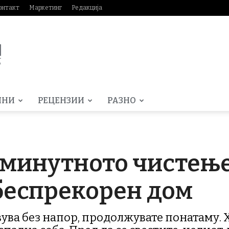
онтакт
Маркетинг
Редакција
МНИ
РЕЦЕНЗИИ
РАЗНО
минутното чистење
беспрекорен дом
вува без напор, продолжувате понатаму.