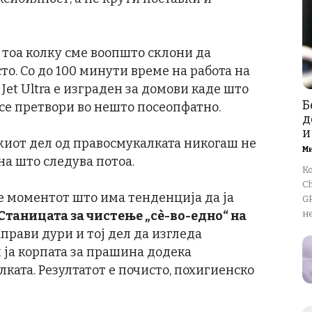
во тоа колку сме воопшто склони да
то. Со до 100 минути време на работа на
 Jet Ultra е изграден за домови каде што
Б
се претвори во нешто посеопфатно.
д
и
киот дел од правосмукалката никогаш не
М
на што следува потоа.
К
Ch
е моментот што има тенденција да ја
GP
Станицата за чистење „сè-во-едно“ на
не
прави дури и тој дел да изгледа
 ја корпата за прашина додека
ката. Резултатот е почисто, похигиенско