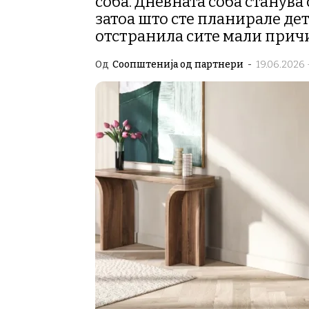
соба. Дневната соба станува 
затоа што сте планирале де
отстранила сите мали прич
Од
Соопштенија од партнери
-
19.06.2026 