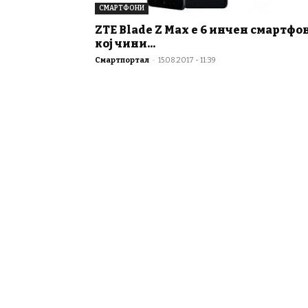
СМАРТФОНИ
ZTE Blade Z Max е 6 инчен смартфо
кој чини...
Смартпортал
-
15.08.2017 - 11:39