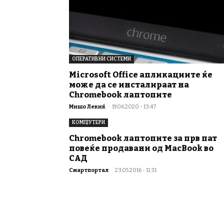
ОПЕРАТИВНИ СИСТЕМИ
Microsoft Office апликациите ќе
може да се инсталираат на
Chromebook лаптопите
Мишо Лекиќ
-
19.06.2020 - 13:47
КОМПЈУТЕРИ
Chromebook лаптопите за прв пат
повеќе продавани од MacBook во
САД
Смартпортал
-
23.05.2016 - 11:31