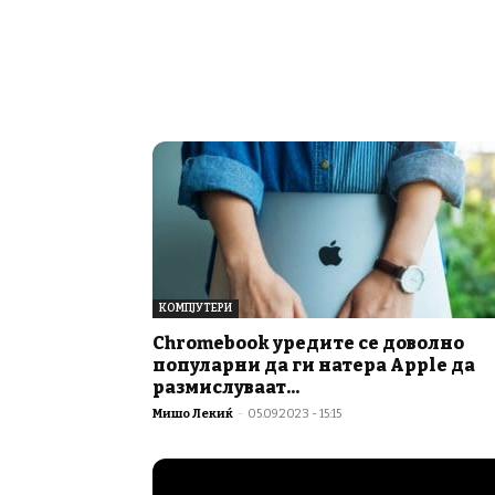
КОМПЈУТЕРИ
Chromebook уредите се доволно
популарни да ги натера Apple да
размислуваат...
Мишо Лекиќ
-
05.09.2023 - 15:15