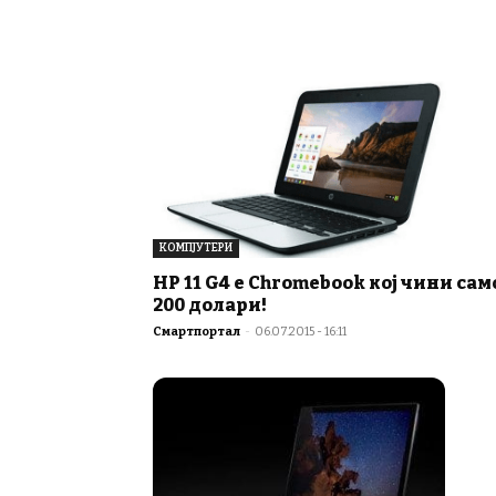
КОМПЈУТЕРИ
HP 11 G4 е Chromebook кој чини сам
200 долари!
Смартпортал
-
06.07.2015 - 16:11