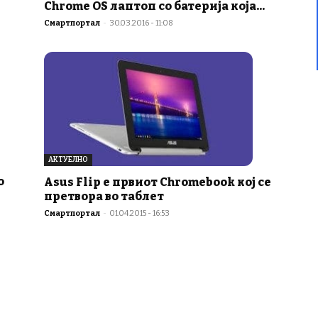
Chrome OS лаптоп со батерија која...
Смартпортал
-
30.03.2016 - 11:08
АКТУЕЛНО
о
Asus Flip е првиот Chromebook кој се
претвора во таблет
Смартпортал
-
01.04.2015 - 16:53