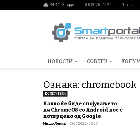
C
34.4
Skopje
8.8.2026 - 15:22
За нас
Smartportal.mk
НОВОСТИ
СОВЕТИ
КОЛУ
Ознака: chromebook
КОМПЈУТЕРИ
Какво ќе биде спојувањето
на ChromeOS со Android кое е
потврдено од Google
Мишо Лекиќ
-
15.07.2025 - 20:27