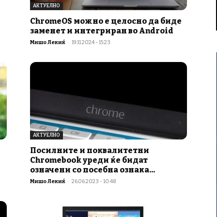
АКТУЕЛНО
ChromeOS можно е целосно да биде
заменет и интегриран во Android
Мишо Лекиќ
-
19.11.2024 - 15:23
АКТУЕЛНО
Посилните и поквалитетни
Chromebook уреди ќе бидат
означени со посебна ознака...
Мишо Лекиќ
-
26.06.2023 - 10:48