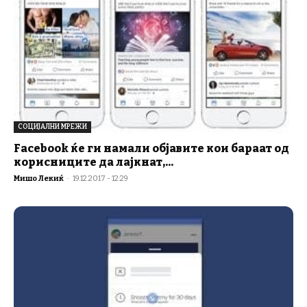
СОЦИЈАЛНИ МРЕЖИ
Facebook ќе ги намали објавите кои бараат од
корисниците да лајкнат,...
Мишо Лекиќ
-
19.12.2017 - 12:29