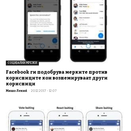
СОЦИЈАЛНИ МРЕЖИ
Facebook ги подобрува мерките против
корисниците кои вознемируваат други
корисници
Мишо Лекиќ
-
20.12.2017 - 12:07