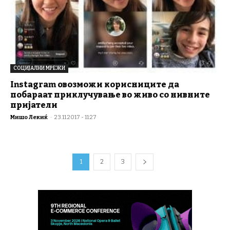
СОЦИЈАЛНИ МРЕЖИ
Instagram овозможи корисниците да
побараат приклучување во живо со нивните
пријатели
Мишо Лекиќ
-
23.11.2017 - 11:27
1
2
3