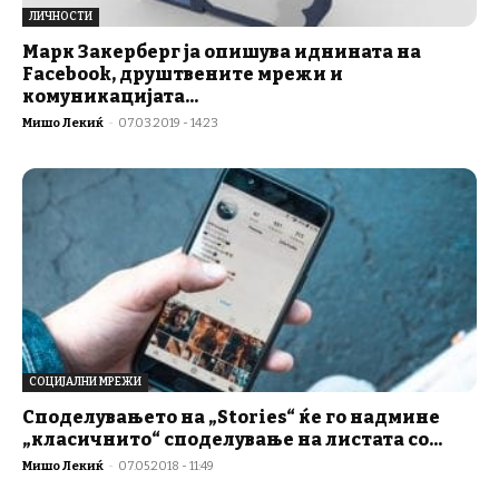
ЛИЧНОСТИ
Марк Закерберг ја опишува иднината на
Facebook, друштвените мрежи и
комуникацијата...
Мишо Лекиќ
-
07.03.2019 - 14:23
СОЦИЈАЛНИ МРЕЖИ
Споделувањето на „Stories“ ќе го надмине
„класичнито“ споделување на листата со...
Мишо Лекиќ
-
07.05.2018 - 11:49