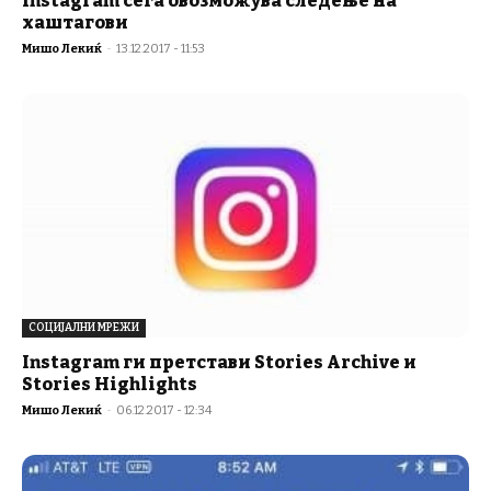
Instagram сега овозможува следење на
хаштагови
Мишо Лекиќ
-
13.12.2017 - 11:53
СОЦИЈАЛНИ МРЕЖИ
Instagram ги претстави Stories Archive и
Stories Highlights
Мишо Лекиќ
-
06.12.2017 - 12:34