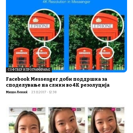
СОФТВЕР И ПРОГРАМИРАЊЕ
Facebook Messenger доби поддршка за
споделување на слики во 4К резолуција
Мишо Лекиќ
-
23.11.2017 - 12:38