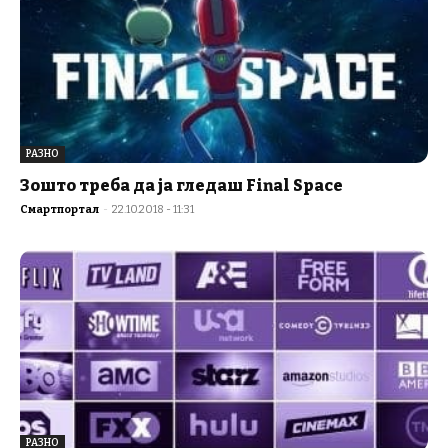
РАЗНО
Зошто треба да ја гледаш Final Space
Смартпортал
-
22.10.2018 - 11:31
РАЗНО