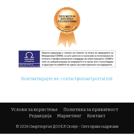
Контактирајте не:
contact@smartportal.mk
Услови за користење
Политика за приватност
Редакција
Маркетинг
Контакт
© 2026 Смартпортал ДООЕЛ Скопје - Сите права задржани