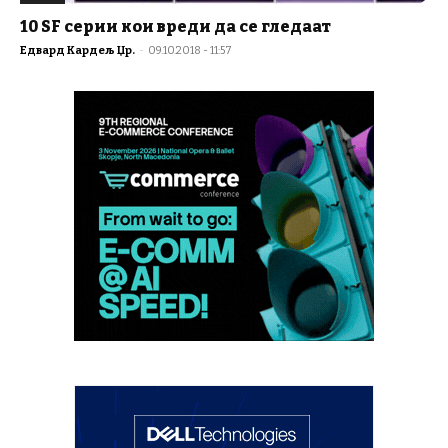
10 SF серии кои вреди да се гледаат
Едвард Кардељ Џр.
-
09.10.2018 - 11:57