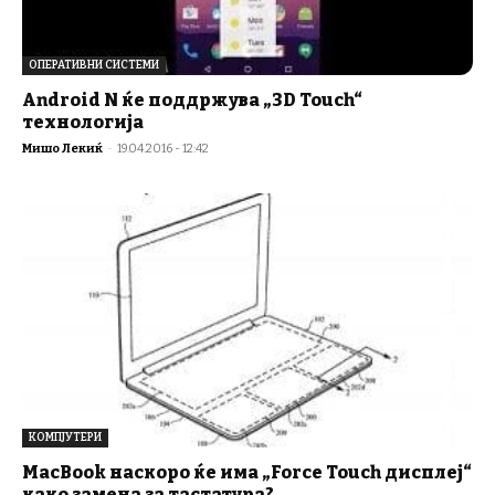
ОПЕРАТИВНИ СИСТЕМИ
Android N ќе поддржува „3D Touch“
технологија
Мишо Лекиќ
-
19.04.2016 - 12:42
КОМПЈУТЕРИ
MacBook наскоро ќе има „Force Touch дисплеј“
како замена за тастатура?