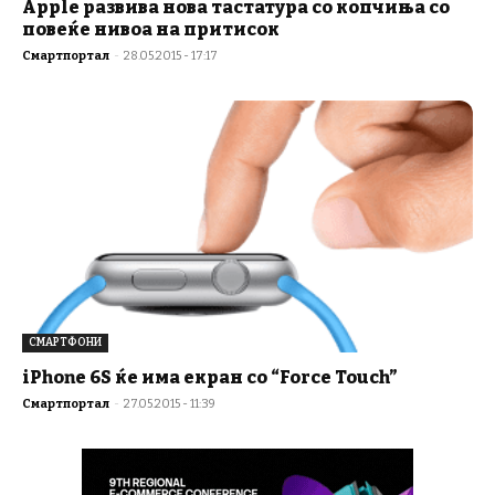
Apple развива нова тастатура со копчиња со
повеќе нивоа на притисок
Смартпортал
-
28.05.2015 - 17:17
СМАРТФОНИ
iPhone 6S ќе има екран со “Force Touch”
Смартпортал
-
27.05.2015 - 11:39