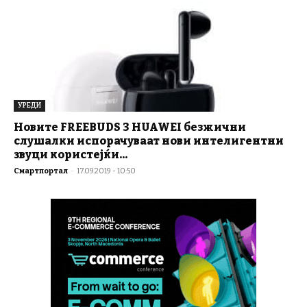
УРЕДИ
Новите FREEBUDS 3 HUAWEI безжични
слушалки испорачуваат нови интелигентни
звуци користејќи...
Смартпортал
-
17.09.2019 - 10:50