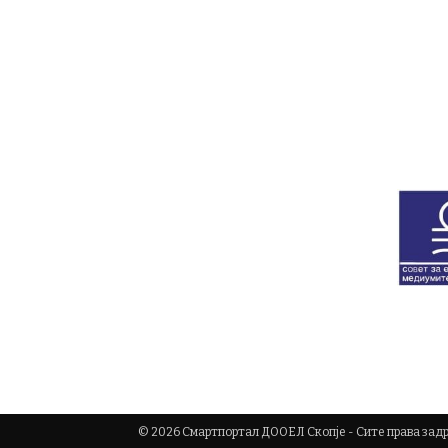
© 2026 Смартпортал ДООЕЛ Скопје - Сите права за