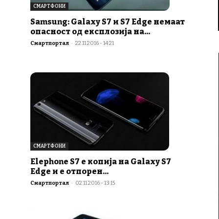
СМАРТФОНИ
Samsung: Galaxy S7 и S7 Edge немаат
опасност од експлозија на...
Смартпортал
-
22.11.2016 - 14:21
СМАРТФОНИ
Elephone S7 е копија на Galaxy S7
Edge и е отпорен...
Смартпортал
-
02.11.2016 - 13:15