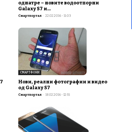
однатре – новите водоотпорни
Galaxy S7 и...
Смартпортал
-
22.02.2016 - 11:03
СМАРТФОНИ
Нови, реални фотографии и видео
S7
од Galaxy S7
Смартпортал
-
18.02.2016 - 12:55