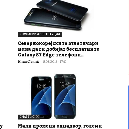
КОМПАНИИ И ИНСТИТУЦИИ
Севернокорејските атлетичари
нема да ги добијат бесплатните
Galaxy S7 Edge телефони...
Мишо Лекиќ
-
15.08.2016 - 17:12
СМАРТФОНИ
y
Мали промени однадвор, големи