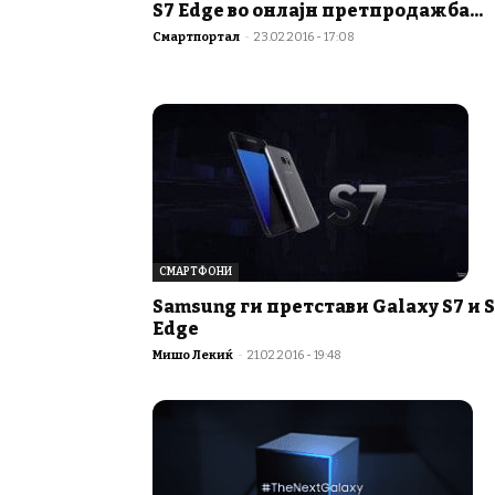
S7 Edge во онлајн претпродажба...
Смартпортал
-
23.02.2016 - 17:08
СМАРТФОНИ
Samsung ги претстави Galaxy S7 и 
Edge
Мишо Лекиќ
-
21.02.2016 - 19:48