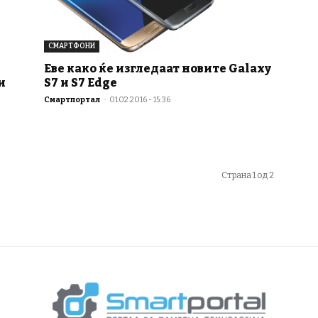
СМАРТФОНИ
Еве како ќе изгледаат новите Galaxy
S7 и S7 Edge
и
Смартпортал
-
01.02.2016 - 15:36
Страна 1 од 2