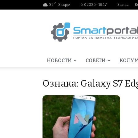
C
32
Skopje
6.8.2026 - 18:17
За нас
К
Smartportal.mk
НОВОСТИ
СОВЕТИ
КОЛУ
Ознака: Galaxy S7 Ed