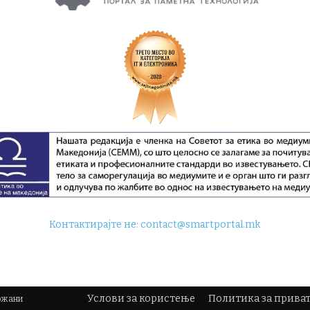
Контактирајте не:
contact@smartportal.mk
Услови за користење
Политика за прива
држани