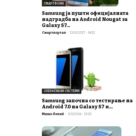
СМАРТФОНИ
Samsung ја пушти официјалната
надградба на Android Nougat за
Galaxy S7...
Смартпортал
-
13.01.2017 - 14:21
ОПЕРАТИВНИ СИСТЕМИ
Samsung започна со тестирање на
Android 7.0 на Galaxy S7 и...
Мишо Лекиќ
-
11.11.2016 - 13:25