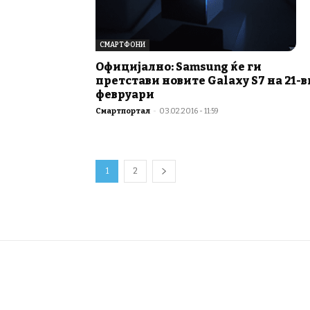
СМАРТФОНИ
Официјално: Samsung ќе ги
претстави новите Galaxy S7 на 21-в
февруари
Смартпортал
-
03.02.2016 - 11:59
1
2