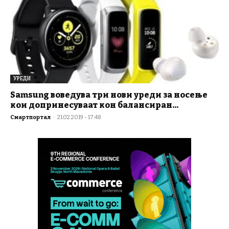
УРЕДИ
Samsung воведува три нови уреди за носење
кои допринесуваат кон балансиран...
Смартпортал
-
21.02.2019 - 17:48