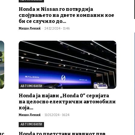
Honda и Nissan го потврдија
спојувањето на двете компании кое
би се случило до...
Мишо Лекиќ
-
24.12.2024 - 11:46
АВТОМОБИЛИ
Honda ја најави „Honda 0“ серијата
на целосно електрични автомобили
која...
Мишо Лекиќ
-
11.01.2024 - 16:24
АВТОМОБИЛИ
ис
Honda го претстави нивниот прв