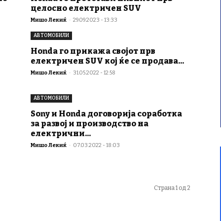
целосно електричен SUV
Мишо Лекиќ
-
29.09.2023 - 13:33
АВТОМОБИЛИ
Honda го прикажа својот прв
електричен SUV кој ќе се продава...
Мишо Лекиќ
-
31.05.2022 - 12:58
АВТОМОБИЛИ
Sony и Honda договорија соработка
за развој и производство на
електрични...
Мишо Лекиќ
-
07.03.2022 - 18:03
Страна 1 од 2