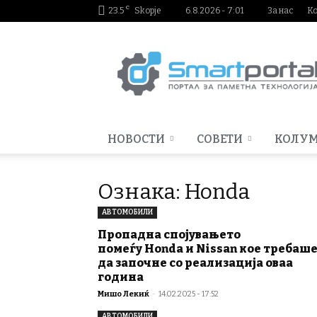
C
23.5
Skopje
6.8.2026 - 7:01
За нас
К
Smartportal.mk
НОВОСТИ
СОВЕТИ
КОЛУ
Ознака: Honda
АВТОМОБИЛИ
Пропадна спојувањето
помеѓу Honda и Nissan кое требаш
да започне со реализација оваа
година
Мишо Лекиќ
-
14.02.2025 - 17:52
АВТОМОБИЛИ