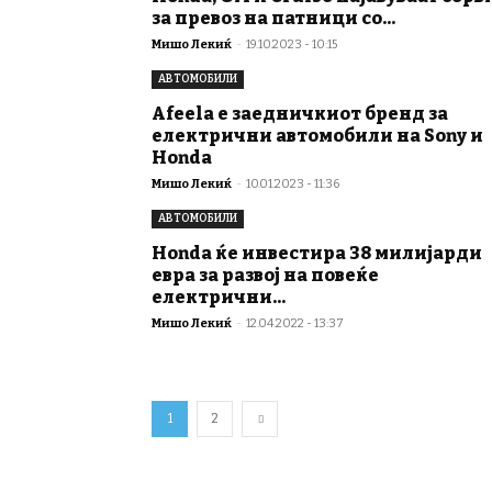
за превоз на патници со...
Мишо Лекиќ
-
19.10.2023 - 10:15
АВТОМОБИЛИ
Afeela е заедничкиот бренд за
електрични автомобили на Sony и
Honda
Мишо Лекиќ
-
10.01.2023 - 11:36
АВТОМОБИЛИ
Honda ќе инвестира 38 милијарди
евра за развој на повеќе
електрични...
Мишо Лекиќ
-
12.04.2022 - 13:37
1
2