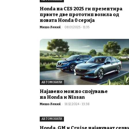
Honda на CES 2025 ги презентира
првите две прототип возила од
новата Honda 0 серија
Мишо Лекиќ
-
08.01.2025 - 11:35
АВТОМОБИЛИ
Најавено можно спојување
на Honda и Nissan
Мишо Лекиќ
-
18.12.2024 - 13:38
АВТОМОБИЛИ
Honda, GM и Cruise најавуваат серв