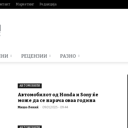
онтакт
Маркетинг
Редакција
МНИ
РЕЦЕНЗИИ
РАЗНО
АВТОМОБИЛИ
Автомобилот од Honda и Sony ќе
е
може да се нарача оваа година
Мишо Лекиќ
-
09.01.2025 - 09:44
АВТОМОБИЛИ