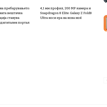
 на пребарувањето:
4,1 мм профил, 200 MP камера и
ната вештачка
Snapdragon 8 Elite: Galaxy Z Fold8
ција станува
Ultra носи ера на нова моќ
дигитален портал