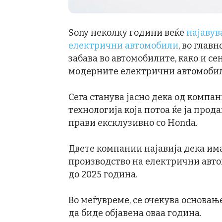
Sony неколку години веќе
најавув
електрични автомобили
, во глав
забава во автомобилите, како и се
модерните електрични автомобил
Сега станува јасно дека од компа
технологија која потоа ќе ја прода
прави ексклузивно со Honda.
Двете компании најавија дека има
производство на електрични авто
до 2025 година.
Во меѓувреме, се очекува основањ
да биде објавена оваа година.