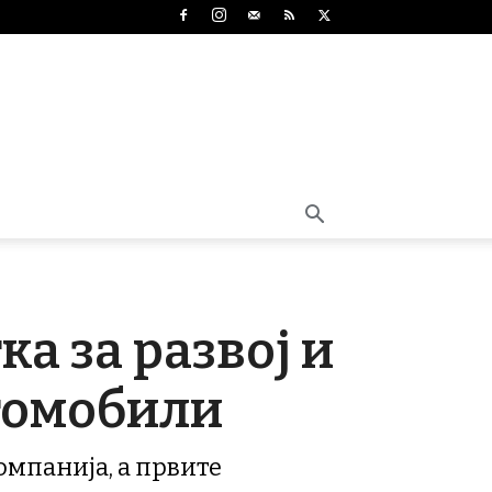
а за развој и
томобили
омпанија, а првите