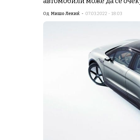
автомобили може да се очек
Од
Мишо Лекиќ
-
07.03.2022 - 18:03