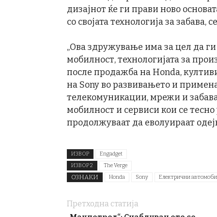
дизајнот ќе ги прави ново основа
со својата технологија за забава, 
„Ова здружување има за цел да ги 
мобилност, технологијата за прои
после продажба на Honda, култиви
на Sony во развивањето и примена
телекомуникации, мрежи и забава,
мобилност и сервиси кои се тесно
продолжуваат да еволуираат одејќ
ИЗВОР
Engadget
ИЗВОР 2
The Verge
ОЗНАКИ
Honda
Sony
Електрични автомоб
Претходна статија