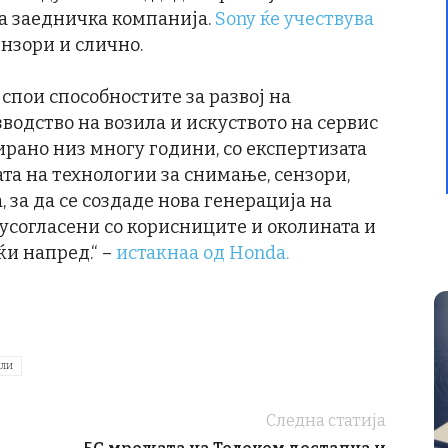
та заедничка компанија.
Sony ќе учествува
сензори и слично.
спои способностите за развој на
зводство на возила и искуството на сервис
рано низ многу години, со експертизата
та на технологии за снимање, сензори,
 за да се создаде нова генерација на
 усогласени со корисниците и околината и
и напред.“ –
истакнаа од Honda.
или
Следна статија