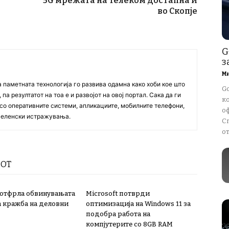
5G мрежата на Телеком достапна и
во Скопје
G
з
М
а паметната технологија го развива одамна како хоби кое што
G
па резултатот на тоа е и развојот на овој портал. Сака да ги
к
со оперативните системи, апликациите, мобилните телефони,
о
вселенски истражувања.
С
от
РОТ
 отфрла обвинувањата
Microsoft потврди
а кражба на деловни
оптимизација на Windows 11 за
подобра работа на
компјутерите со 8GB RAM