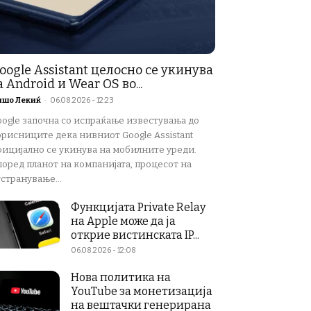
oogle Assistant целосно се укинува
а Android и Wear OS во...
ишо Лекиќ
-
06.08.2026 - 12:23
oogle започна со испраќање известувања до
орисниците дека нивниот Google Assistant
фицијално се укинува на мобилните уреди.
поред планот на компанијата, процесот на
странување...
Функцијата Private Relay
на Apple може да ја
открие вистинската IP...
06.08.2026 - 12:08
Нова политика на
YouTube за монетизација
на вештачки генерирана