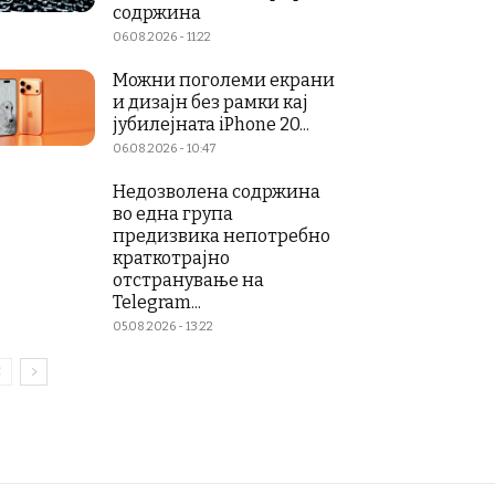
содржина
06.08.2026 - 11:22
Можни поголеми екрани
и дизајн без рамки кај
јубилејната iPhone 20...
06.08.2026 - 10:47
Недозволена содржина
во една група
предизвика непотребно
краткотрајно
отстранување на
Telegram...
05.08.2026 - 13:22