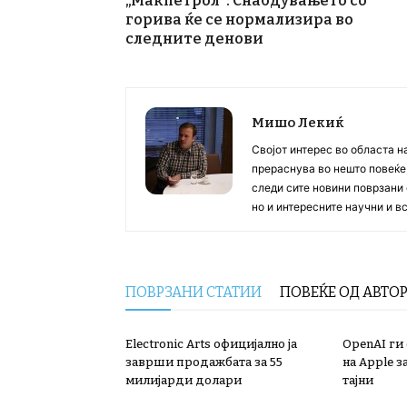
„Макпетрол“: Снабдувањето со
горива ќе се нормализира во
следните денови
Мишо Лекиќ
Својот интерес во областа н
прераснува во нешто повеќе, 
следи сите новини поврзани 
но и интересните научни и 
ПОВРЗАНИ СТАТИИ
ПОВЕЌЕ ОД АВТО
Electronic Arts официјално ја
OpenAI ги
заврши продажбата за 55
на Apple з
милијарди долари
тајни