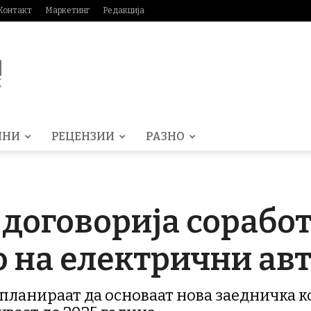
Контакт
Маркетинг
Редакција
МНИ
РЕЦЕНЗИИ
РАЗНО
договорија соработк
о на електрични ав
 планираат да основаат нова заедничка к