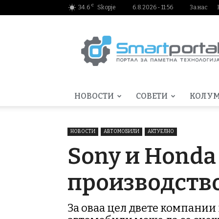
C
34.6
Skopje
6.8.2026 - 11:56
За нас
Smartportal.mk
НОВОСТИ
СОВЕТИ
КОЛУ
НОВОСТИ
АВТОМОБИЛИ
АКТУЕЛНО
Sony и Honda 
производств
За оваа цел двете компании