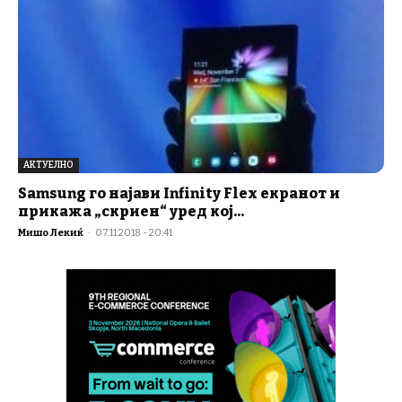
АКТУЕЛНО
Samsung го најави Infinity Flex екранот и
прикажа „скриен“ уред кој...
Мишо Лекиќ
-
07.11.2018 - 20:41