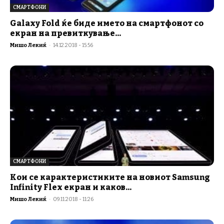
СМАРТФОНИ
Galaxy Fold ќе биде името на смартфонот со
екран на превиткување...
Мишо Лекиќ
-
14.12.2018 - 15:56
СМАРТФОНИ
Кои се карактеристиките на новиот Samsung
Infinity Flex екран и каков...
Мишо Лекиќ
-
09.11.2018 - 11:26