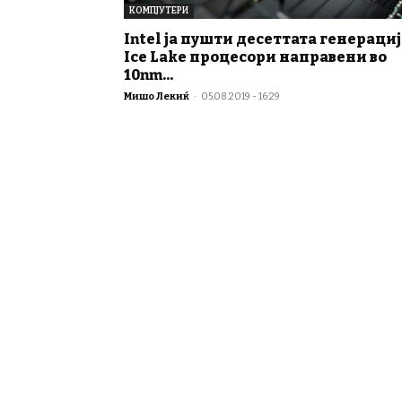
КОМПЈУТЕРИ
Intel ја пушти десеттата генерациј
Ice Lake процесори направени во
10nm...
Мишо Лекиќ
-
05.08.2019 - 16:29