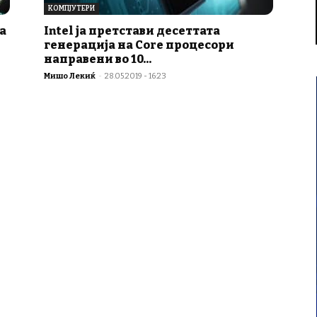
КОМПЈУТЕРИ
а
Intel ја претстави десеттата
генерација на Core процесори
направени во 10...
Мишо Лекиќ
-
28.05.2019 - 16:23