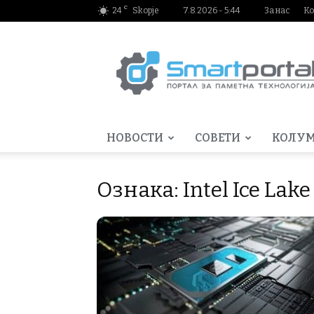
C
24
Skopje
7.8.2026 - 5:44
За нас
Ко
Smartportal.mk
НОВОСТИ
СОВЕТИ
КОЛУ
Ознака: Intel Ice Lake