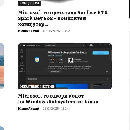
КОМПЈУТЕРИ
Microsoft го претстави Surface RTX
Spark Dev Box – компактен
компјутер...
Мишо Лекиќ
-
03.06.2026 - 10:22
ОПЕРАТИВНИ СИСТЕМИ
Microsoft го отвори кодот
на Windows Subsystem for Linux
Мишо Лекиќ
-
23.05.2025 - 13:24