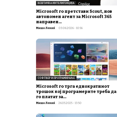
ВЕШТАЧКА ИНТЕЛИГЕНЦИЈА
Microsoft го претстави Scout, нов
автономен агент за Microsoft 365
направен...
Мишо Лекиќ
-
03.06.2026 - 10:56
СОФТВЕР И ПРОГРАМИРАЊЕ
Microsoft го трга еднократниот
трошок кој програмерите треба да
го платат за...
Мишо Лекиќ
-
26.05.2025 - 13:50