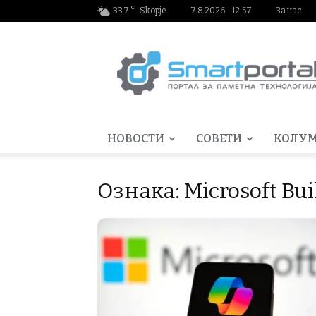
C
33.7
Skopje
7.8.2026 - 12:57
За нас
Smartportal.mk
НОВОСТИ
СОВЕТИ
КОЛУ
Ознака: Microsoft Bui