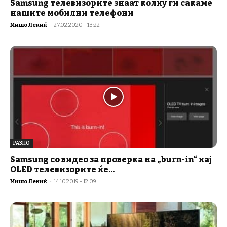
Samsung телевизорите знаат колку ги сакаме
нашите мобилни телефони
Мишо Лекиќ
-
27.02.2020 - 13:22
РАЗНО
Samsung со видео за проверка на „burn-in“ кај
OLED телевизорите ќе...
Мишо Лекиќ
-
14.10.2019 - 12:09