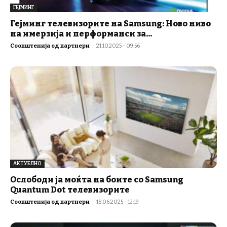
ГЕЈМИНГ
Гејминг телевизорите на Samsung: Ново ниво
на имерзија и перформанси за...
Соопштенија од партнери
-
21.10.2025 - 09:56
АКТУЕЛНО
Ослободи ја моќта на боите со Samsung
Quantum Dot телевизорите
Соопштенија од партнери
-
18.06.2025 - 12:19