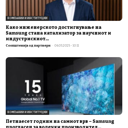
КОМПАНИИ И ИНСТИТУЦИИ
Како инженерското достигнување на
Samsung стана катализатор за научниот и
индустрискиот...
Соопштенија од партнери
-
06.05.2025 - 10:11
КОМПАНИИ И ИНСТИТУЦИИ
Петнаесет години на самиот врв – Samsung
прогласен за водечки производител...