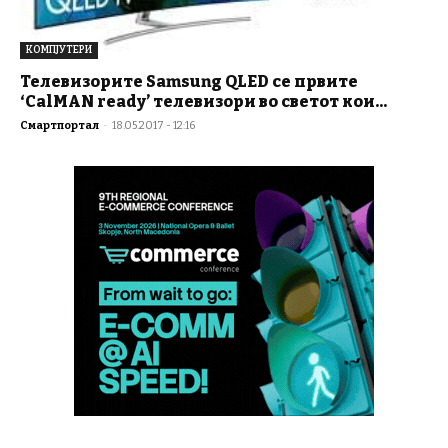
КОМПЈУТЕРИ
Телевизорите Samsung QLED се првите
‘CalMAN ready’ телевизори во светот кои...
Смартпортал
-
18.05.2017 - 12:16