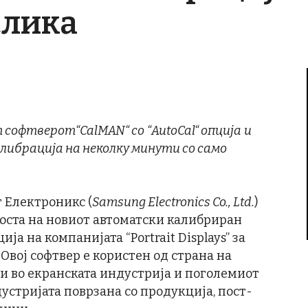
слика
т софтверот
“
CalMAN
“ со
“
AutoCal
“ опција
и
либрација на неколку минути со само
 Електроникс (
Samsung Electronics
Co., Ltd.
)
носта на новиот автоматски калибриран
ија на компанијата “Portrait Displays” за
Овој софтвер е користен од страна на
 во екранската индустрија и поголемиот
устријата поврзана со продукција, пост-