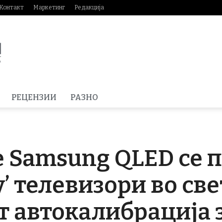
Контакт
Маркетинг
Редакција
РЕЦЕНЗИИ
РАЗНО
 Samsung QLED се 
’ телевизори во све
 автокалибрација 