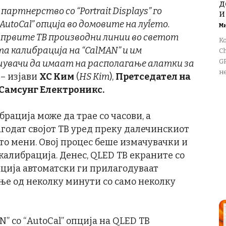
д
о партнерство со
“Portrait Displays”
го
и
AutoCal”
опција во домовите на луѓето.
М
 првите ТВ производни линии во светот
К
та калибрација на
“CalMAN”
и им
Ch
GP
вачи да имаат на располагање алатки за
не
 – изјави
ХС Ким
(
HS Kim
),
Претседател на
 Самсунг Електроникс.
рација може да трае со часови, а
годат својот ТВ уред преку далечинскиот
то мени. Овој процес беше измачувачки и
алибрација. Денес, QLED ТВ екраните со
опција автоматски ги прилагодуваат
ње од неколку минути со само неколку
” со “AutoCal” опција на QLED ТВ