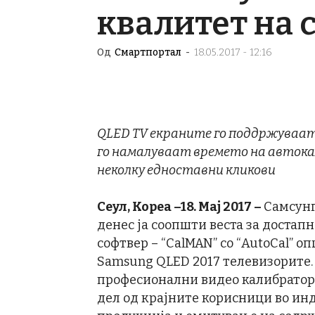
квалитет на 
Од
Смартпортал
-
18.05.2017 - 12:16
QLED TV
екраните го поддржуваа
го намалуваат времето на автока
неколку едноставни кликови
Сеул, Кореа –18. Мај 2017 –
Самсунг
денес ја соопшти веста за достап
софтвер – “CalMAN” со “AutoCal” опц
Samsung QLED 2017 телевизорите. 
професионални видео калибратори
дел од крајните корисници во инд