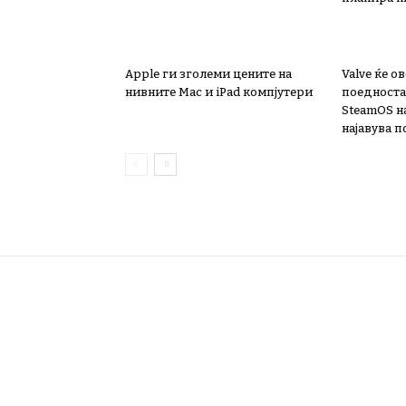
Apple ги зголеми цените на
Valve ќе 
нивните Mac и iPad компјутери
поедноста
SteamOS н
најавува 