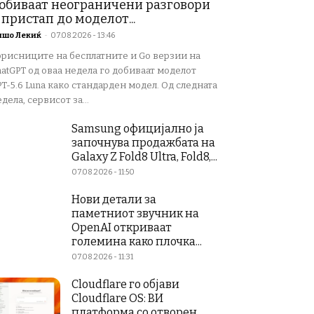
обиваат неограничени разговори
 пристап до моделот...
ишо Лекиќ
-
07.08.2026 - 13:46
орисниците на бесплатните и Go верзии на
atGPT од оваа недела го добиваат моделот
T-5.6 Luna како стандарден модел. Од следната
дела, сервисот за...
Samsung официјално ја
започнува продажбата на
Galaxy Z Fold8 Ultra, Fold8,...
07.08.2026 - 11:50
Нови детали за
паметниот звучник на
OpenAI откриваат
големина како плочка...
07.08.2026 - 11:31
Cloudflare го објави
Cloudflare OS: ВИ
платформа со отворен