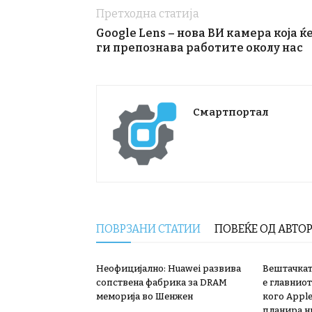
Претходна статија
Google Lens – нова ВИ камера која ќ
ги препознава работите околу нас
Смартпортал
ПОВРЗАНИ СТАТИИ
ПОВЕЌЕ ОД АВТО
Неофицијално: Huawei развива
Вештачкат
сопствена фабрика за DRAM
е главниот
меморија во Шенжен
кого Apple
планира н