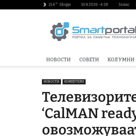
C
21.4
Skopje
10.8.2026 - 4:28
За нас
Smartportal.mk
НОВОСТИ
СОВЕТИ
КОЛУМНИ
НОВОСТИ
КОМПЈУТЕРИ
Телевизорите
‘CalMAN ready
овозможуваат