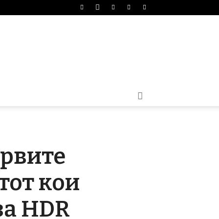
првите
тот кои
за HDR