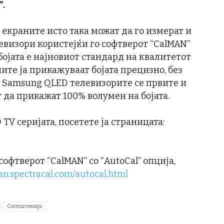
”.
екраните исто така можат да го измерат и
левизори користејќи го софтверот “CalMAN”
 бојата е најновиот стандард на квалитетот
ните ја прикажуваат бојата прецизно, без
. Samsung QLED телевизорите се првите и
 да прикажат 100% волумен на бојата.
TV серијата, посетете ја страницата:
фтверот “CalMAN” со “AutoCal” опција,
an.spectracal.com/autocal.html
Соопштенија