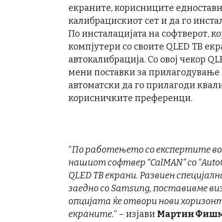
екраните, корисниците едноставно
калибрацискиот сет и да го инста
По инсталацијата на софтверот, к
компјутери со своите QLED ТВ екр
автокалибрација. Со овој чекор QL
мени поставки за прилагодување с
автоматски да го прилагоди квали
корисничките преференци.
“
По работењето со експертите в
нашиот софтвер
“CalMAN”
со
“Auto
QLED
ТВ екрани. Развиен специјалн
заедно со
Samsung
, поставивме ви
опцијата
ќе отвори нови хоризон
екраните.
” – изјави
Мартин Фиш