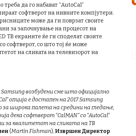
 треба да го набават “AutoCal”
лираат софтверот на нивните компјутери.
орисниците може да ги поврзат своите
ани за започнување на процесот на
ED ТВ екраните ќе ги споделат своите
о софтверот, со што тој ќе може
тетот на сликата на телевизорот на
о
Samsung
возбудени сме што официјално
Cal”
опција
е достапен на
2017 Samsung
о за широка палета на средини на гледање,
зија дека софтверот
“CalMAN”
со
“AutoCal”
ти за квалитетот на сликата на ТВ
мен
(
Martin Fishman
),
Извршен Директор