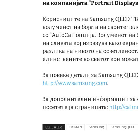
на компанијата
“Portrait Displays
Корисниците на Samsung QLED ТВ 
волуменот на бојата на своите те
со “AutoCal” опција. Волуменот на
на сликата кој изразува како екра
разлика на нивото на осветленост
единствените во светот кои можат
За повеќе детали за Samsung QLED 
http://www.samsung.com
.
За дополнителни информации за со
посетете ја страницата:
http://calm
ОЗНАКИ
CalMAN
Samsung
Samsung QLED