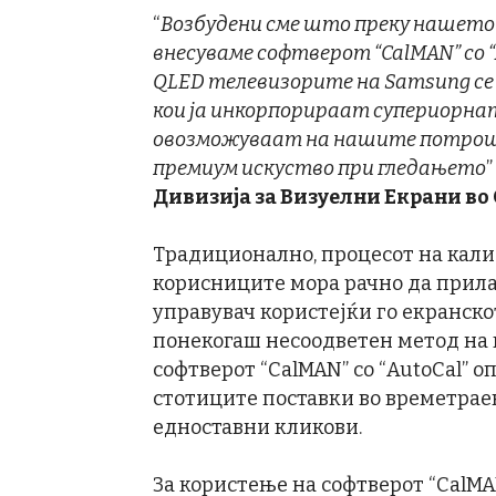
“
Возбудени сме што преку нашет
внесуваме софтверот
“CalMAN”
со
“
QLED
телевизорите на
Samsung
се
кои ја инкорпорираат супериорна
овозможуваат на нашите потрошу
премиум искуство при гледањето
”
Дивизија за Визуелни Екрани во
Традиционално, процесот на калиб
корисниците мора рачно да прила
управувач користејќи го екранско
понекогаш несоодветен метод на к
софтверот “CalMAN” со “AutoCal” 
стотиците поставки во времетрае
едноставни кликови.
За користење на софтверот “CalMAN