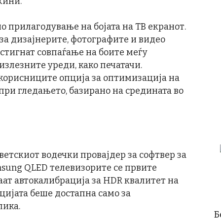
жини.
о прилагодување на бојата на ТВ екранот.
 за дизајнерите, фотографите и видео
стигнат совпаѓање на боите меѓу
излезните уреди, како печатачи.
корисниците опција за оптимизација на
ри гледањето, базирано на средината во
, светскиот водечки провајдер за софтвер за
msung QLED телевизорите се првите
аат автокалибрација за HDR квалитет на
ацијата беше достапна само за
лика.
Б