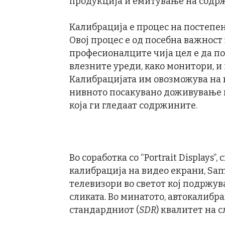
продукција и емитување на содр
Калибрација е процес на постепен
Овој процес е од посебна важност
професионалците чија цел е да по
влезните уреди, како монитори, и 
Калибрацијата им овозможува на 
нивното посакувано доживување п
која ги гледаат содржините.
Во соработка со “Portrait Displays”
калибрација на видео екрани, Sa
телевизори во светот кој подржув
сликата. Во минатото, автокалибр
стандардниот (
SDR
) квалитет на с