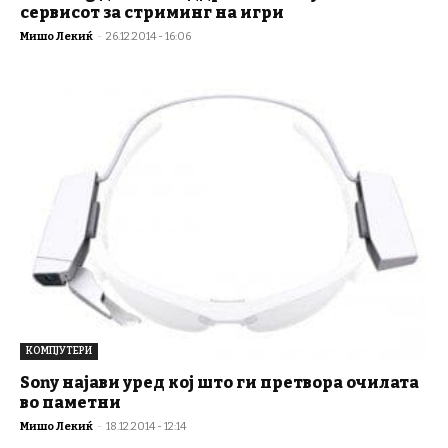
сервисот за стриминг на игри
Мишо Лекиќ
-
26.12.2014 - 16:06
КОМПЈУТЕРИ
Sony најави уред кој што ги претвора очилата
во паметни
Мишо Лекиќ
-
18.12.2014 - 12:14