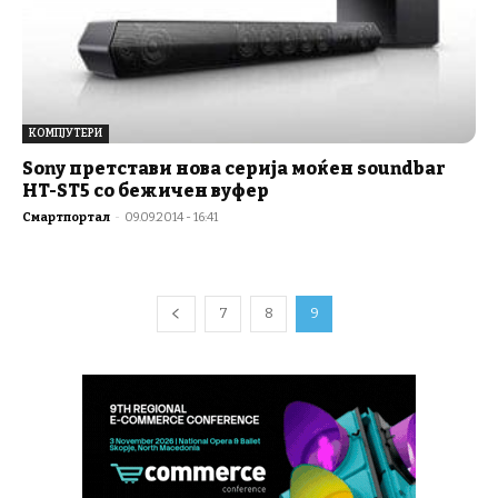
КОМПЈУТЕРИ
Sony претстави нова серија моќен soundbar
HT-ST5 со бежичен вуфер
Смартпортал
-
09.09.2014 - 16:41
7
8
9