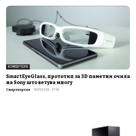
КОМПЈУТЕРИ
SmartEyeGlass, прототип за 3D паметни очила
на Sony што ветува многу
Смартпортал
-
19.09.2014 - 17:58