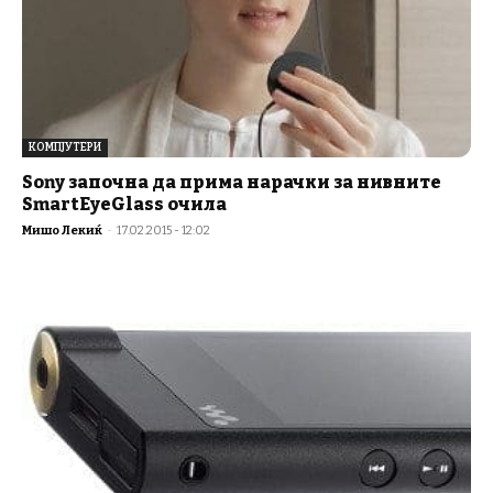
КОМПЈУТЕРИ
Sony започна да прима нарачки за нивните
SmartEyeGlass очила
Мишо Лекиќ
-
17.02.2015 - 12:02