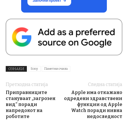
ОЗНАКИ
Sony
Паметни очила
Претходна статија
Следна статија
Приправниците
Apple има откажано
стануваат „загрозен
одредени здравствени
вид“ поради
функции од Apple
напредокот на
Watch поради нивна
роботите
недоследност