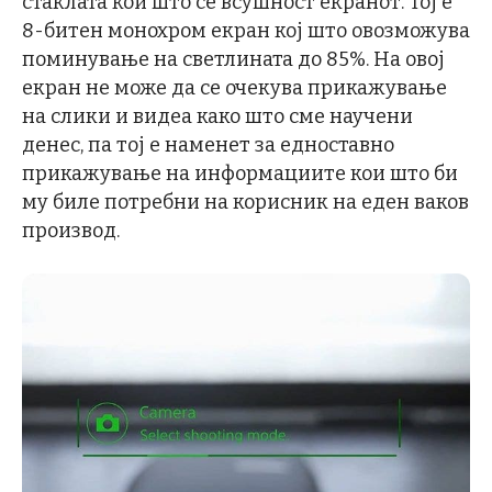
стаклата кои што се всушност екранот. Тој е
8-битен монохром екран кој што овозможува
поминување на светлината до 85%. На овој
екран не може да се очекува прикажување
на слики и видеа како што сме научени
денес, па тој е наменет за едноставно
прикажување на информациите кои што би
му биле потребни на корисник на еден ваков
производ.