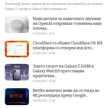
(Samsung) денес најави дека започнува продажбата на новата
Galaxy Z серија и Galaxy Watch линија на...
Нови детали за паметниот звучник
на OpenAI откриваат големина како
плочка...
07.08.2026 - 11:31
Cloudflare го објави Cloudflare OS: ВИ
платформа со отворен код што...
07.08.2026 - 10:59
Зошто спојот на Galaxy Z Fold8 и
Galaxy Watch9 претставува
практичен...
07.08.2026 - 10:02
Netflix конечно може да се гледа во
4K резолуција преку Google...
06.08.2026 - 17:44