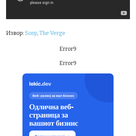
Извор:
Sony
,
The Verge
Error9
Error9