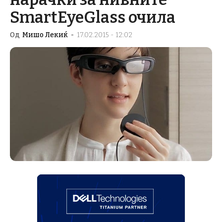
SmartEyeGlass очила
Од
Мишо Лекиќ
-
17.02.2015 - 12:02