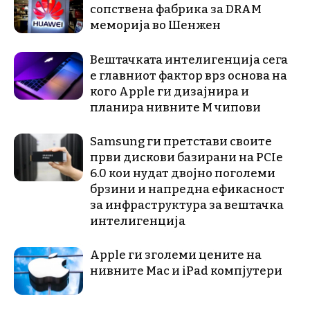
сопствена фабрика за DRAM
меморија во Шенжен
Вештачката интелигенција сега
е главниот фактор врз основа на
кого Apple ги дизајнира и
планира нивните М чипови
Samsung ги претстави своите
први дискови базирани на PCIe
6.0 кои нудат двојно поголеми
брзини и напредна ефикасност
за инфраструктура за вештачка
интелигенција
Apple ги зголеми цените на
нивните Mac и iPad компјутери