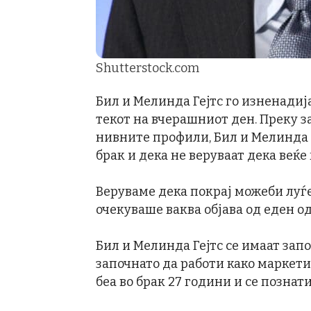
Shutterstock.com
Бил и Мелинда Гејтс го изненадија
текот на вчерашниот ден. Преку за
нивните профили, Бил и Мелинда н
брак и дека не веруваат дека веќе 
Веруваме дека покрај можеби луѓе
очекуваше ваква објава од еден од
Бил и Мелинда Гејтс се имаат запо
започнато да работи како маркет
беа во брак 27 години и се познати