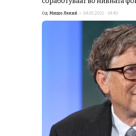
соработуваат во нивната фо
Од
Мишо Лекиќ
-
04.05.2021 - 14:40