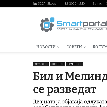
C
35.2
Skopje
8.8.2026 - 14:10
За нас
Smartportal.mk
НОВОСТИ
СОВЕТИ
КОЛУ
АКТУЕЛНО
НОВОСТИ
ЛИЧНОСТИ
Бил и Мелинд
се разведат
Двајцата ја објавија одлукат