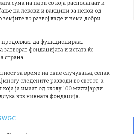
ата сума на пари со која располагаат и
оѓање на лекови и вакцини за некои од
о земјите во развој каде и нема добри
ќе продолжат да функционираат
а затворат фондацијата и истата ќе
а страна.
атност за време на овие случувања, сепак
ајмногу следените разводи во светот, а
 која ја имаат од околу 100 милијарди
длука врз нивната фондација.
SGWGC