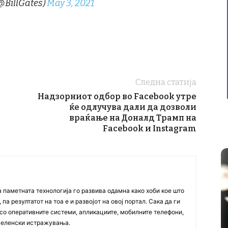
(@BillGates)
May 3, 2021
Следна статија
Надзорниот одбор во Facebook утре
ќе одлучува дали да дозволи
враќање на Доналд Трамп на
Facebook и Instagram
а паметната технологија го развива одамна како хоби кое што
па резултатот на тоа е и развојот на овој портал. Сака да ги
со оперативните системи, апликациите, мобилните телефони,
вселенски истражувања.