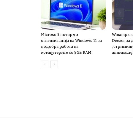
Microsoft потврди
Winamp ск
оптимизација на Windows 11 за
Deezer за
подобра работа на
„стриминг“
компјутерите со 8GB RAM
апликациј