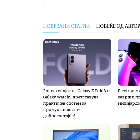
ПОВРЗАНИ СТАТИИ
ПОВЕЌЕ ОД АВТО
Зошто спојот на Galaxy Z Fold8 и
Electronic
Galaxy Watch9 претставува
заврши пр
практичен систем за
милијард
продуктивност и
добросостојба?