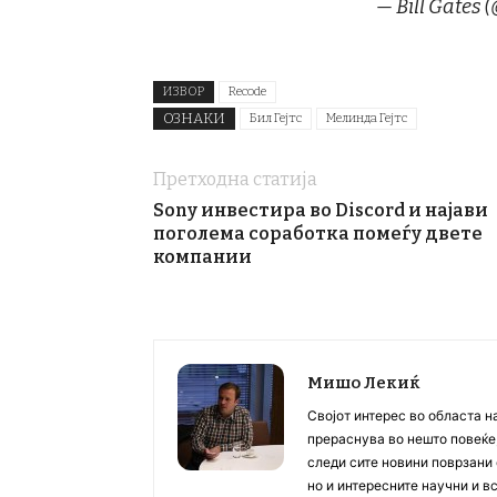
— Bill Gates 
ИЗВОР
Recode
ОЗНАКИ
Бил Гејтс
Мелинда Гејтс
Претходна статија
Sony инвестира во Discord и најави
поголема соработка помеѓу двете
компании
Мишо Лекиќ
Својот интерес во областа н
прераснува во нешто повеќе, 
следи сите новини поврзани 
но и интересните научни и 