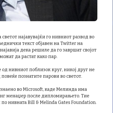
 светот најавувајќи го нивниот развод во
еднички текст објавен на Twitter на
ајавија дека решиле да го завршат својот
можат да растат како пар.
 од нивниот поблизок круг, никој друг не
 повеќе познатите парови во светот.
знаено во Microsoft, каде Мелинда има
инг менаџер после дипломирањето. Тие
 по нивната Bill & Melinda Gates Foundation.