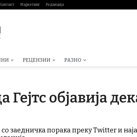
Контакт
Маркетинг
Редакција
МНИ
РЕЦЕНЗИИ
РАЗНО
а Гејтс објавија де
а со заедничка порака преку Twitter и нај