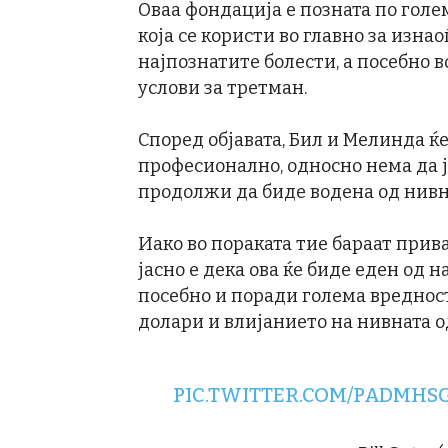
Оваа фондација е позната по голем
која се користи во главно за изна
најпознатите болести, а посебно в
услови за третман.
Според објавата, Бил и Мелинда 
професионално, односно нема да ј
продолжи да биде водена од нивн
Иако во пораката тие бараат прив
јасно е дека ова ќе биде еден од н
посебно и поради голема вредност
долари и влијанието на нивната о
PIC.TWITTER.COM/PADMH