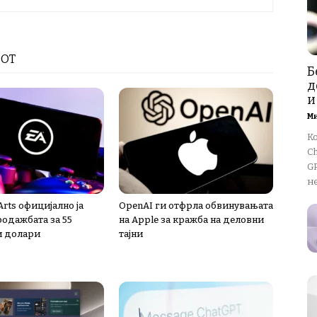
РОТ
Б
д
и
М
К
Ch
GP
не
 Arts официјално ја
OpenAI ги отфрла обвинувањата
одажбата за 55
на Apple за кражба на деловни
и долари
тајни