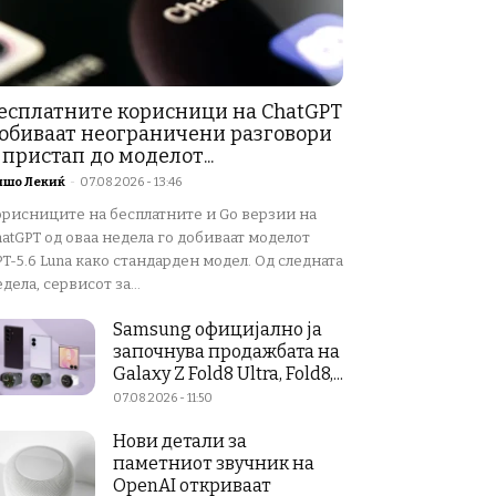
есплатните корисници на ChatGPT
обиваат неограничени разговори
 пристап до моделот...
ишо Лекиќ
-
07.08.2026 - 13:46
орисниците на бесплатните и Go верзии на
atGPT од оваа недела го добиваат моделот
T-5.6 Luna како стандарден модел. Од следната
дела, сервисот за...
Samsung официјално ја
започнува продажбата на
Galaxy Z Fold8 Ultra, Fold8,...
07.08.2026 - 11:50
Нови детали за
паметниот звучник на
OpenAI откриваат