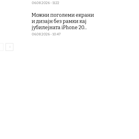
06.08.2026 - 11:22
Можни поголеми екрани
и дизајн без рамки кај
јубилејната iPhone 20...
06.08.2026 - 10:47