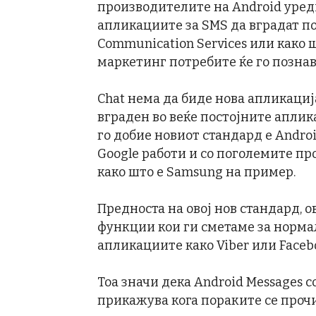
производителите на Android уреди
апликациите за SMS да вградат по
Communication Services или како 
маркетинг потребите ќе го познава
Chat нема да биде нова апликација
вграден во веќе постојните аплика
го добие новиот стандард e Androi
Google работи и со поголемите п
како што е Samsung на пример.
Предноста на овој нов стандард, о
функции кои ги сметаме за норма
апликациите како Viber или Faceb
Тоа значи дека Android Messages с
прикажува кога пораките се прочи