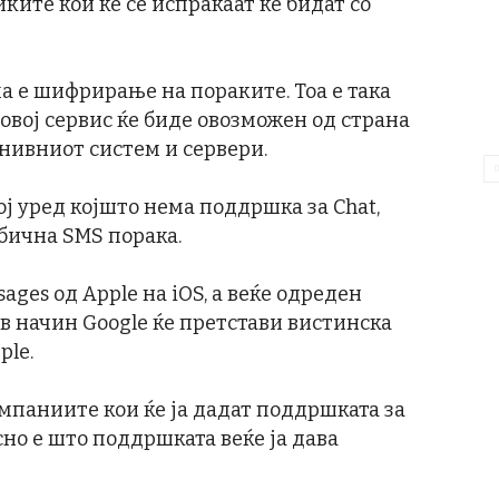
иките кои ќе се испраќаат ќе бидат со
ма е шифрирање на пораките. Тоа е така
 овој сервис ќе биде овозможен од страна
 нивниот систем и сервери.
ој уред којшто нема поддршка за Chat,
обична SMS порака.
ages од Apple на iOS, а веќе одреден
ов начин Google ќе претстави вистинска
ple.
омпаниите кои ќе ја дадат поддршката за
есно е што поддршката веќе ја дава