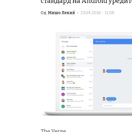
стандард на Android уредит
Од
Мишо Лекиќ
-
23.04.2018 - 11:08
The Verge