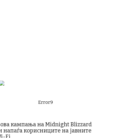
Error9
ова кампања на Midnight Blizzard
и напаѓа корисниците на јавните
i-Fi...