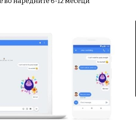
е во наредните 6-12 месеци