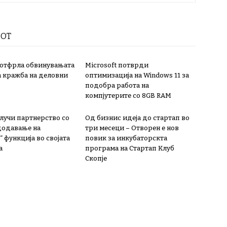
РОТ
 отфрла обвинувањата
Microsoft потврди
а кражба на деловни
оптимизација на Windows 11 за
подобра работа на
компјутерите со 8GB RAM
лучи партнерство со
Од бизнис идеја до стартап во
 додавање на
три месеци – Отворен е нов
 функција во својата
повик за инкубаторскта
а
програма на Стартап Клуб
Скопје