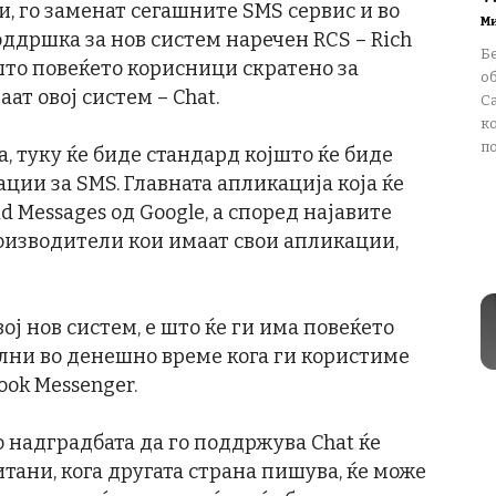
, го заменат сегашните SMS сервис и во
М
ддршка за нов систем наречен RCS – Rich
Бе
што повеќето корисници скратено за
о
ат овој систем – Chat.
Ca
к
по
, туку ќе биде стандард којшто ќе биде
ции за SMS. Главната апликација која ќе
d Messages од Google, а според најавите
роизводители кои имаат свои апликации,
вој нов систем, е што ќе ги има повеќето
лни во денешно време кога ги користиме
ook Messenger.
о надградбата да го поддржува Chat ќе
тани, кога другата страна пишува, ќе може