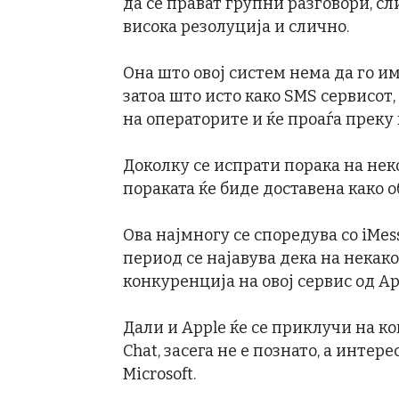
да се прават групни разговори, сл
висока резолуција и слично.
Она што овој систем нема да го и
затоа што исто како SMS сервисот,
на операторите и ќе проаѓа преку
Доколку се испрати порака на нек
пораката ќе биде доставена како 
Ова најмногу се споредува со iMess
период се најавува дека на некак
конкуренција на овој сервис од Ap
Дали и Apple ќе се приклучи на к
Chat, засега не е познато, а интер
Microsoft.