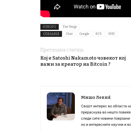
ИЗВОР 2
The Verge
ОЗНАКИ
Chat
Google
RCS
SMS
Претходна статија
Кој е Satoshi Nakamoto човекот кој
важи за креатор на Bitcoin ?
Мишо Лекиќ
Својот интерес во областа н
прераснува во нешто повеќе, 
следи сите новини поврзани 
но и интересните научни и 