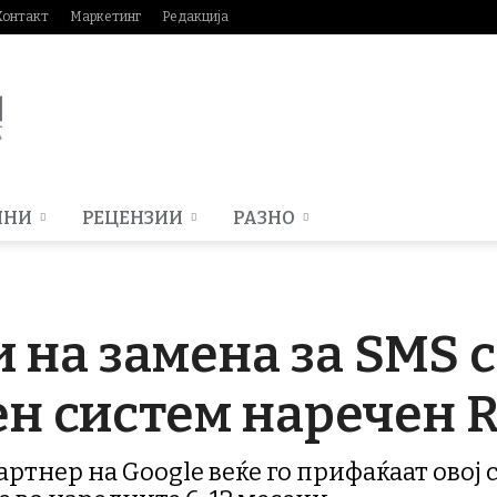
Контакт
Маркетинг
Редакција
МНИ
РЕЦЕНЗИИ
РАЗНО
 на замена за SMS 
н систем наречен 
артнер на Google веќе го прифаќаат овој с