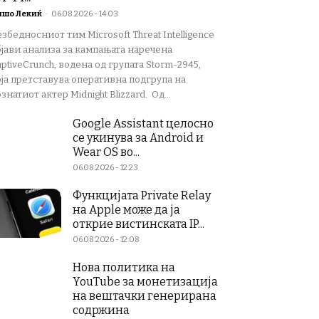
ишо Лекиќ
-
06.08.2026 - 14:03
збедносниот тим Microsoft Threat Intelligence
бјави анализа за кампањата наречена
ptiveCrunch, водена од групата Storm-2945,
оја претставува оперативна подгрупа на
знатиот актер Midnight Blizzard. Од...
Google Assistant целосно
се укинува за Android и
Wear OS во...
06.08.2026 - 12:23
Функцијата Private Relay
на Apple може да ја
открие вистинската IP...
06.08.2026 - 12:08
Нова политика на
YouTube за монетизација
на вештачки генерирана
содржина