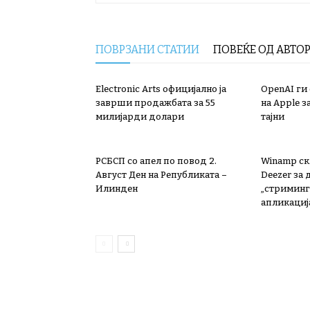
ПОВРЗАНИ СТАТИИ
ПОВЕЌЕ ОД АВТО
Electronic Arts официјално ја
OpenAI ги
заврши продажбата за 55
на Apple з
милијарди долари
тајни
РСБСП со апел по повод 2.
Winamp ск
Август Ден на Републиката –
Deezer за
Илинден
„стриминг“
апликациј