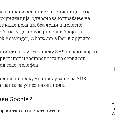
 да направи решение за корисниците на
 комуникација, односно за испраќање на
се каже дека им беа лоши и целосно
и блиску до популарноста и бројот на
 Messenger, WhatsApp, Viber и другите.
ацијата на луѓето преку SMS пораки која и
ристапот и застареноста на сервисот,
од секој телефон.
, односно преку унапредување на SMS
а шанса за успех на ова поле.
ви Google ?
Н
г
оработка со операторите и
W