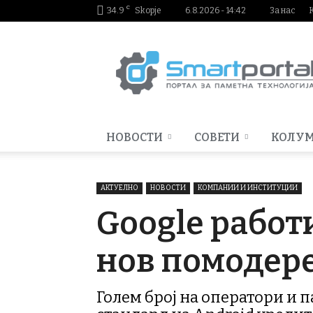
C
34.9
Skopje
6.8.2026 - 14:42
За нас
Smartportal.mk
НОВОСТИ
СОВЕТИ
КОЛУ
АКТУЕЛНО
НОВОСТИ
КОМПАНИИ И ИНСТИТУЦИИ
Google работи
нов помодере
Голем број на оператори и п